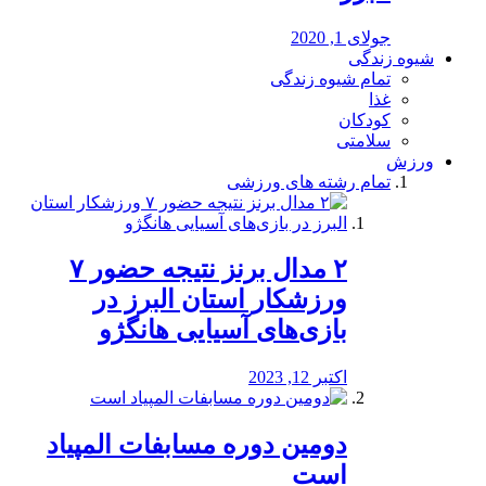
جولای 1, 2020
شیوه زندگی
تمام شیوه زندگی
غذا
کودکان
سلامتی
ورزش
تمام رشته های ورزشی
۲ مدال برنز نتیجه حضور ۷
ورزشکار استان البرز در
بازی‌های آسیایی هانگژو
اکتبر 12, 2023
دومین دوره مسابفات المپیاد
است