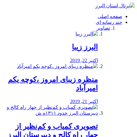
فصد
خون
صفحه اصلی
شرق
چند رسانه ای
تهران
تصاویر
خشکشویی
تصفیه
آب
البرز زیبا
طراحی
سایت
و
اکتبر 22, 2019
سئو
vip
منظره‌‌ زیبای امروز ،کوچه یکم
امیرآباد
اکتبر 21, 2019
️تصویری کمیاب و کم‌نظیر از
چهار راه كالج و دبيرستان البرز