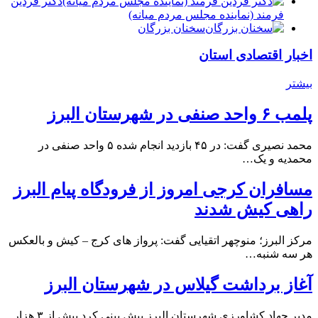
دكتر فردين
فرمند (نماينده مجلس مردم میانه)
سخنان بزرگان
اخبار اقتصادی استان
بیشتر
پلمب ۶ واحد صنفی در شهرستان البرز
محمد نصیری گفت: در ۴۵ بازدید انجام شده ۵ واحد صنفی در
محمدیه و یک…
مسافران کرجی امروز از فرودگاه پیام البرز
راهی کیش شدند
مرکز البرز؛ منوچهر اتقیایی گفت: پرواز های کرج – کیش و بالعکس
هر سه شنبه…
آغاز برداشت گیلاس در شهرستان البرز
مدیر جهاد کشاورزی شهرستان البرز پیش بینی کرد بیش از ۳ هزار