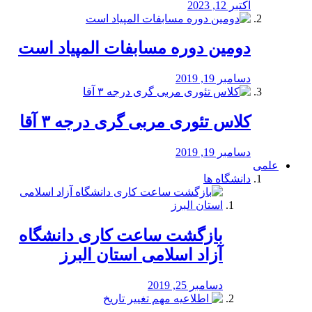
اکتبر 12, 2023
دومین دوره مسابفات المپیاد است
دسامبر 19, 2019
کلاس تئوری مربی گری درجه ۳ آقا
دسامبر 19, 2019
علمی
دانشگاه ها
بازگشت ساعت کاری دانشگاه
آزاد اسلامی استان البرز
دسامبر 25, 2019