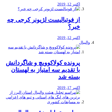
اکتبر 12, 2019
از فوتبالیست لژیونر کرجی چه
خبر؟
اکتبر 12, 2019
والیبال
پرونده کولاکوویچ و شاگردانش
با تقدیم سه امتیاز به لهستان
بسته شد
اکتبر 17, 2019