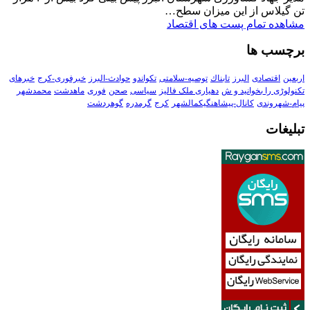
تن گیلاس از این میزان سطح…
مشاهده تمام پست های اقتصاد
برچسب ها
اربعین
اقتصادی
البرز
تابناك
توصیه-سلامتی
تکواندو
حوادث-البرز
خبرفوری-کرج
خبرهای
تکنولوڑی را بخوانید و ش
دهیاری ملک فالیز
سیاسی
صحن
فوری
ماهدشت
محمدشهر
پیام-شهروندی
کانال-پیشاهنگیکمالشهر
کرج
گرمدره
گوهردشت
تبلیغات