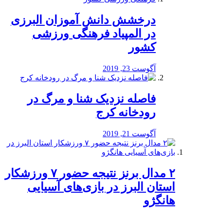
درخشش دانش آموزان البرزی
در المپیاد فرهنگی ورزشی
کشور
آگوست 23, 2019
️فاصله نزدیک شنا و مرگ در
رودخانه کرج
آگوست 21, 2019
۲ مدال برنز نتیجه حضور ۷ ورزشکار
استان البرز در بازی‌های آسیایی
هانگژو