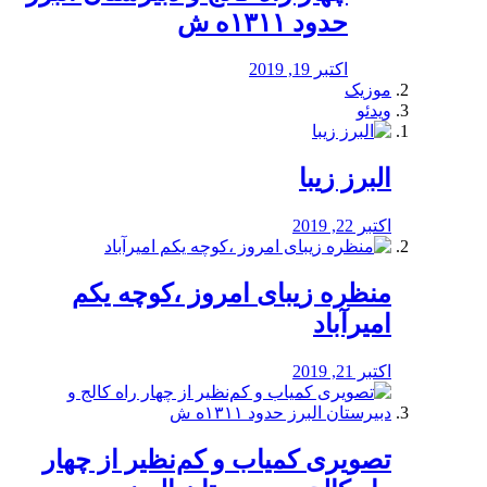
حدود ۱۳۱۱ه ش
اکتبر 19, 2019
موزیک
ویدئو
البرز زیبا
اکتبر 22, 2019
منظره‌‌ زیبای امروز ،کوچه یکم
امیرآباد
اکتبر 21, 2019
️تصویری کمیاب و کم‌نظیر از چهار