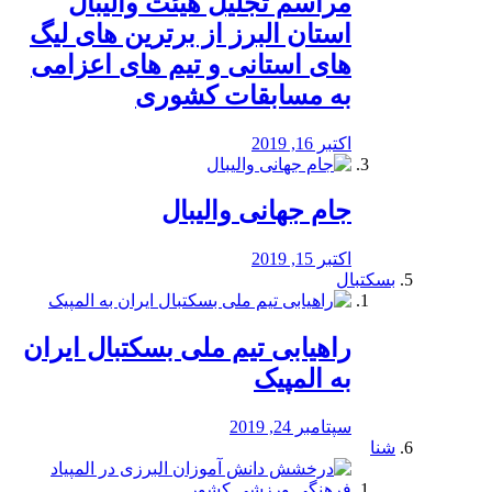
مراسم تجلیل هیئت والیبال
استان البرز از برترین های لیگ
های استانی و تیم های اعزامی
به مسابقات کشوری
اکتبر 16, 2019
جام جهانی والیبال
اکتبر 15, 2019
بسکتبال
راهیابی تیم ملی بسکتبال ایران
به المپیک
سپتامبر 24, 2019
شنا