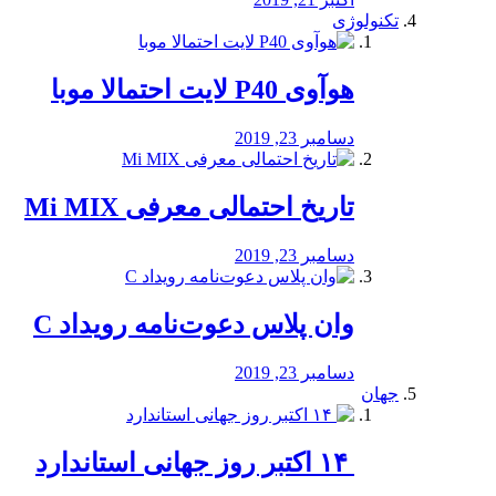
تکنولوژی
هوآوی P40 لایت احتمالا موبا
دسامبر 23, 2019
تاریخ احتمالی معرفی Mi MIX
دسامبر 23, 2019
وان پلاس دعوت‌نامه رویداد C
دسامبر 23, 2019
جهان
‏ ۱۴ اکتبر روز جهانی استاندارد