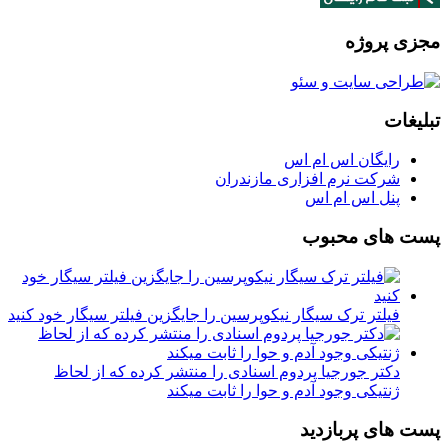
مجزی پروژه
تبلیغات
رایگان اس ام اس
شرکت نرم افزاری مازندران
پنل اس ام اس
پست های محبوب
فیلتر ترک سیگار نیکوپرسین را جایگزین فیلتر سیگار خود کنید
دکتر جورجیا پردوم اسنادی را منتشر کرده که از لحاظ
ژنتیکی وجود آدم و حوا را ثابت میکند
پست های پربازدید