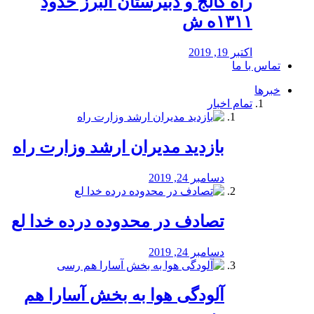
راه كالج و دبيرستان البرز حدود
۱۳۱۱ه ش
اکتبر 19, 2019
تماس با ما
خبرها
تمام اخبار
بازدید مدیران ارشد وزارت راه
دسامبر 24, 2019
تصادف در محدوده درده خدا لع
دسامبر 24, 2019
آلودگی هوا به بخش آسارا هم