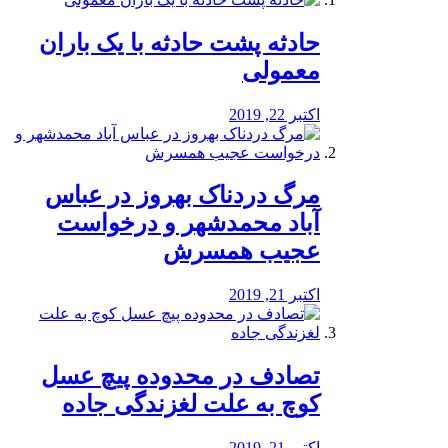
️حادثه پشت حادثه با یک باران
معمولی
اکتبر 22, 2019
مرگ دردناک بهروز در عباس
آباد محمدشهر و درخواست
عجیب همسرش
اکتبر 21, 2019
تصادف در محدوده پیچ عسل
کوچ به علت لغزندگی جاده
اکتبر 21, 2019