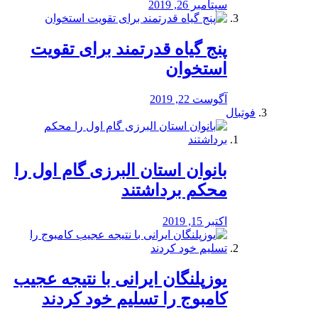
سپتامبر 26, 2019
پنج گیاه قدرتمند برای تقویت
استخوان
آگوست 22, 2019
فوتبال
بانوان استان البرزی گام اول را
محكم برداشتند
اکتبر 15, 2019
یوزپلنگان ایرانی با نتیجه عجیب
کامبوج را تسلیم خود کردند