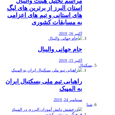
مراسم تجلیل هیئت والیبال
استان البرز از برترین های لیگ
های استانی و تیم های اعزامی
به مسابقات کشوری
اکتبر 16, 2019
جام جهانی والیبال
اکتبر 15, 2019
بسکتبال
راهیابی تیم ملی بسکتبال ایران
به المپیک
سپتامبر 24, 2019
شنا