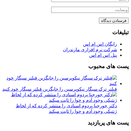
تبلیغات
رایگان اس ام اس
شرکت نرم افزاری مازندران
پنل اس ام اس
پست های محبوب
فیلتر ترک سیگار نیکوپرسین را جایگزین فیلتر سیگار خود کنید
دکتر جورجیا پردوم اسنادی را منتشر کرده که از لحاظ
ژنتیکی وجود آدم و حوا را ثابت میکند
پست های پربازدید