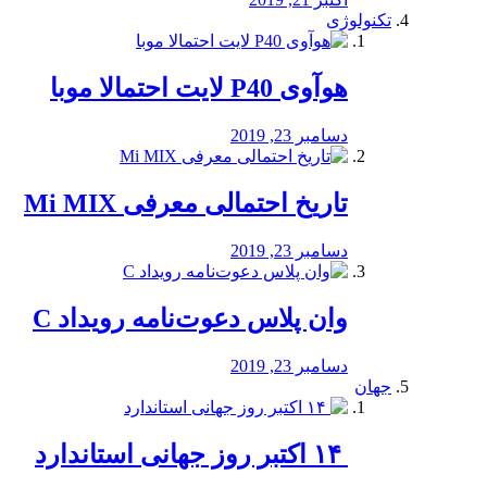
تکنولوژی
هوآوی P40 لایت احتمالا موبا
دسامبر 23, 2019
تاریخ احتمالی معرفی Mi MIX
دسامبر 23, 2019
وان پلاس دعوت‌نامه رویداد C
دسامبر 23, 2019
جهان
‏ ۱۴ اکتبر روز جهانی استاندارد