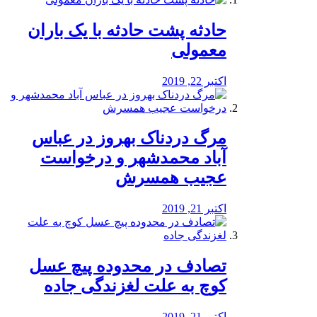
️حادثه پشت حادثه با یک باران
معمولی
اکتبر 22, 2019
مرگ دردناک بهروز در عباس
آباد محمدشهر و درخواست
عجیب همسرش
اکتبر 21, 2019
تصادف در محدوده پیچ عسل
کوچ به علت لغزندگی جاده
اکتبر 21, 2019