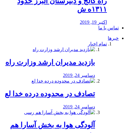
راه كالج و دبيرستان البرز حدود
۱۳۱۱ه ش
اکتبر 19, 2019
تماس با ما
خبرها
تمام اخبار
بازدید مدیران ارشد وزارت راه
دسامبر 24, 2019
تصادف در محدوده درده خدا لع
دسامبر 24, 2019
آلودگی هوا به بخش آسارا هم