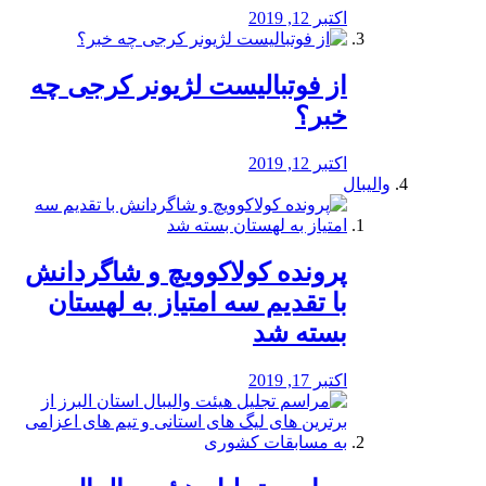
اکتبر 12, 2019
از فوتبالیست لژیونر کرجی چه
خبر؟
اکتبر 12, 2019
والیبال
پرونده کولاکوویچ و شاگردانش
با تقدیم سه امتیاز به لهستان
بسته شد
اکتبر 17, 2019