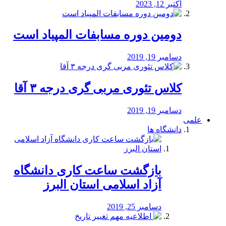
اکتبر 12, 2023
دومین دوره مسابفات المپیاد است
دسامبر 19, 2019
کلاس تئوری مربی گری درجه ۳ آقا
دسامبر 19, 2019
علمی
دانشگاه ها
بازگشت ساعت کاری دانشگاه
آزاد اسلامی استان البرز
دسامبر 25, 2019