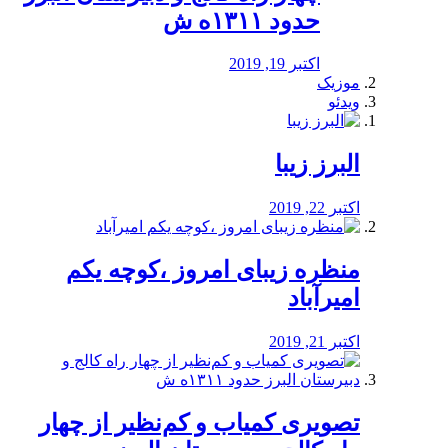
حدود ۱۳۱۱ه ش
اکتبر 19, 2019
موزیک
ویدئو
البرز زیبا
اکتبر 22, 2019
منظره‌‌ زیبای امروز ،کوچه یکم
امیرآباد
اکتبر 21, 2019
️تصویری کمیاب و کم‌نظیر از چهار