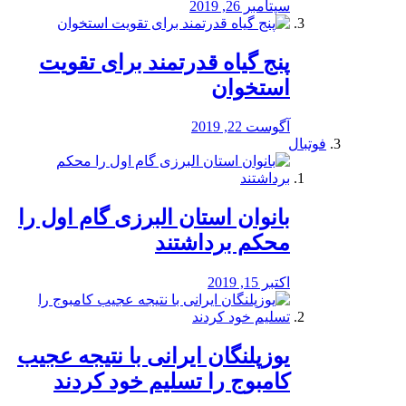
سپتامبر 26, 2019
پنج گیاه قدرتمند برای تقویت
استخوان
آگوست 22, 2019
فوتبال
بانوان استان البرزی گام اول را
محكم برداشتند
اکتبر 15, 2019
یوزپلنگان ایرانی با نتیجه عجیب
کامبوج را تسلیم خود کردند