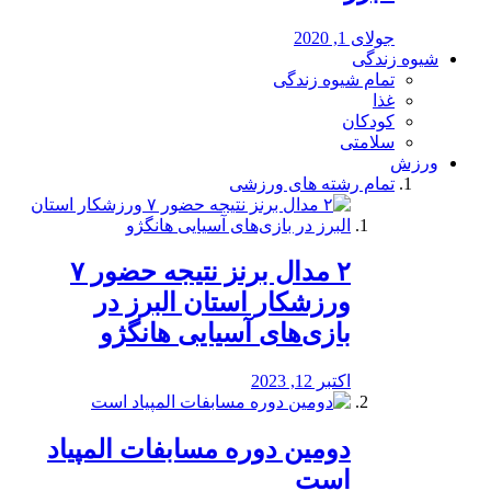
جولای 1, 2020
شیوه زندگی
تمام شیوه زندگی
غذا
کودکان
سلامتی
ورزش
تمام رشته های ورزشی
۲ مدال برنز نتیجه حضور ۷
ورزشکار استان البرز در
بازی‌های آسیایی هانگژو
اکتبر 12, 2023
دومین دوره مسابفات المپیاد
است