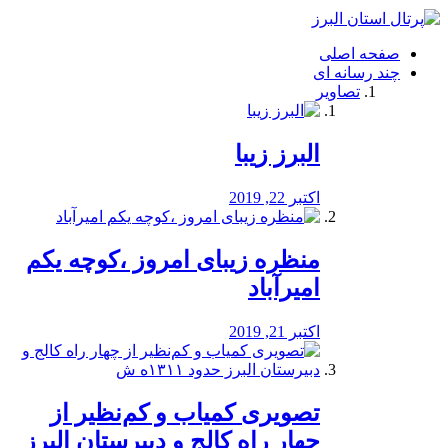
فصد
خون
صفحه اصلی
شرق
چند رسانه ای
تهران
تصاویر
خشکشویی
تصفیه
آب
البرز زیبا
طراحی
سایت
و
اکتبر 22, 2019
سئو
vip
منظره‌‌ زیبای امروز ،کوچه یکم
امیرآباد
اکتبر 21, 2019
️تصویری کمیاب و کم‌نظیر از
چهار راه كالج و دبيرستان البرز