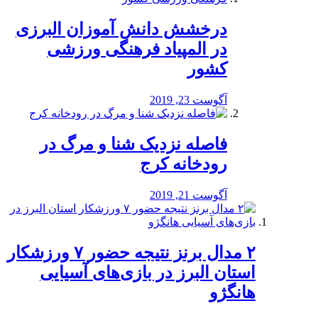
درخشش دانش آموزان البرزی
در المپیاد فرهنگی ورزشی
کشور
آگوست 23, 2019
️فاصله نزدیک شنا و مرگ در
رودخانه کرج
آگوست 21, 2019
۲ مدال برنز نتیجه حضور ۷ ورزشکار
استان البرز در بازی‌های آسیایی
هانگژو