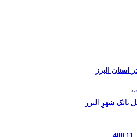
 استان البرز
بانک شهرِ البرز
4