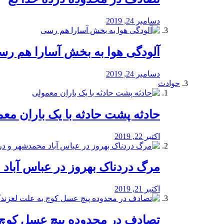
دسامبر 24, 2019
آلودگی هوا به بخش آسارا هم ر
دسامبر 24, 2019
حوادث
️حادثه پشت حادثه با یک باران مع
اکتبر 22, 2019
مرگ دردناک بهروز در عباس آب
اکتبر 21, 2019
تصادف در محدوده پیچ عسل کوچ 