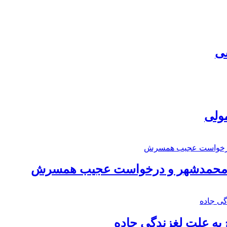
سی
مولی
اد محمدشهر و درخواست عجیب همسرش
به علت لغزندگی جاده