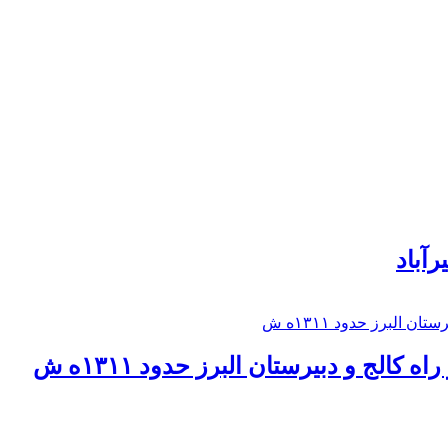
رآباد
كالج و دبيرستان البرز حدود ۱۳۱۱ه ش