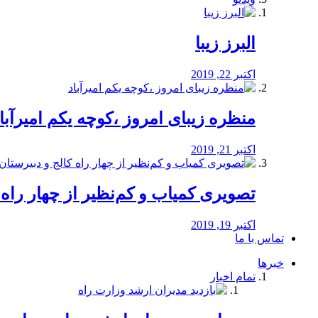
البرز زیبا
اکتبر 22, 2019
منظره‌‌ زیبای امروز ،کوچه یکم امیرآبا
اکتبر 21, 2019
️تصویری کمیاب و کم‌نظیر از چهار راه كالج
اکتبر 19, 2019
تماس با ما
خبرها
تمام اخبار