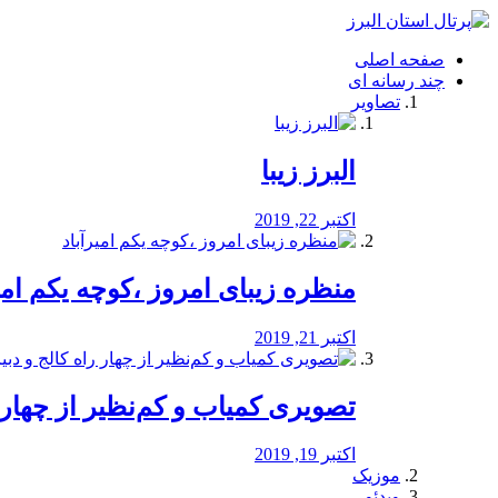
فصد
خون
صفحه اصلی
شرق
چند رسانه ای
تهران
تصاویر
خشکشویی
تصفیه
آب
البرز زیبا
طراحی
سایت
و
اکتبر 22, 2019
سئو
vip
منظره‌‌ زیبای امروز ،کوچه یکم امی
اکتبر 21, 2019
️تصویری کمیاب و کم‌نظیر از چهار راه 
اکتبر 19, 2019
موزیک
ویدئو