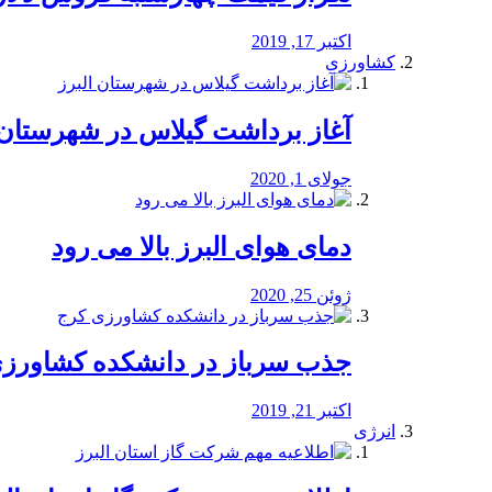
اکتبر 17, 2019
کشاورزی
آغاز برداشت گیلاس در شهرستان 
جولای 1, 2020
دمای هوای البرز بالا می رود
ژوئن 25, 2020
جذب سرباز در دانشکده کشاورز
اکتبر 21, 2019
انرژی