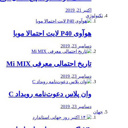
اکتبر 21, 2019
تکنولوژی
هوآوی P40 لایت احتمالا موبا
دسامبر 23, 2019
تاریخ احتمالی معرفی Mi MIX
دسامبر 23, 2019
وان پلاس دعوت‌نامه رویداد C
دسامبر 23, 2019
جهان