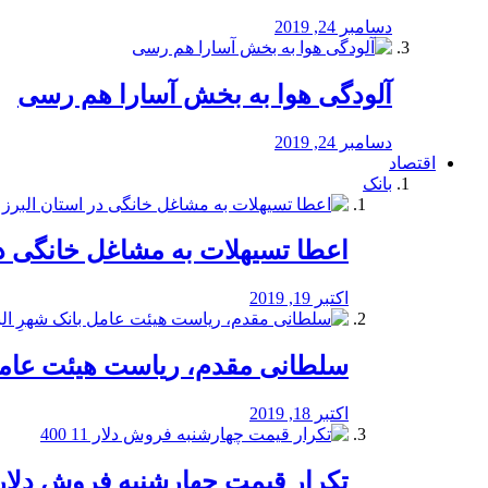
دسامبر 24, 2019
آلودگی هوا به بخش آسارا هم رسی
دسامبر 24, 2019
اقتصاد
بانک
️اعطا تسیهلات به مشاغل خانگی در
اکتبر 19, 2019
سلطانی مقدم، ریاست هیئت عامل 
اکتبر 18, 2019
تکرار قیمت چهارشنبه فروش دلار 11 00