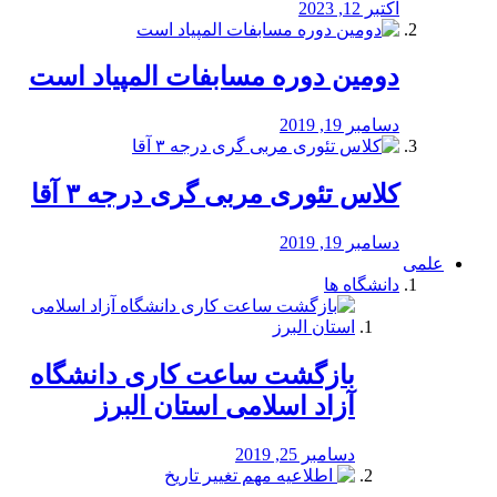
اکتبر 12, 2023
دومین دوره مسابفات المپیاد است
دسامبر 19, 2019
کلاس تئوری مربی گری درجه ۳ آقا
دسامبر 19, 2019
علمی
دانشگاه ها
بازگشت ساعت کاری دانشگاه
آزاد اسلامی استان البرز
دسامبر 25, 2019