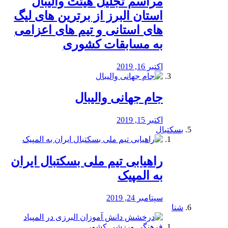
مراسم تجلیل هیئت والیبال
استان البرز از برترین های لیگ
های استانی و تیم های اعزامی
به مسابقات کشوری
اکتبر 16, 2019
جام جهانی والیبال
اکتبر 15, 2019
بسکتبال
راهیابی تیم ملی بسکتبال ایران
به المپیک
سپتامبر 24, 2019
شنا