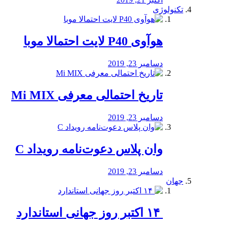
تکنولوژی
هوآوی P40 لایت احتمالا موبا
دسامبر 23, 2019
تاریخ احتمالی معرفی Mi MIX
دسامبر 23, 2019
وان پلاس دعوت‌نامه رویداد C
دسامبر 23, 2019
جهان
‏ ۱۴ اکتبر روز جهانی استاندارد