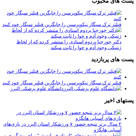
پست های محبوب
فیلتر ترک سیگار نیکوپرسین را جایگزین فیلتر سیگار خود کنید
دکتر جورجیا پردوم اسنادی را منتشر کرده که از لحاظ
ژنتیکی وجود آدم و حوا را ثابت میکند
پست های پربازدید
فیلتر ترک سیگار نیکوپرسین را جایگزین فیلتر سیگار خود کنید
دانشگاه علوم پزشکی البرز
پستهای اخیر
۲ مدال برنز نتیجه حضور ۷ ورزشکار استان البرز در بازی‌های
آسیایی هانگژو