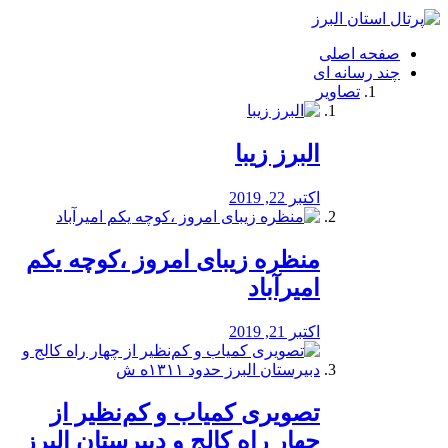
فصد
خون
صفحه اصلی
شرق
چند رسانه ای
تهران
تصاویر
خشکشویی
تصفیه
آب
البرز زیبا
طراحی
سایت
و
اکتبر 22, 2019
سئو
vip
منظره‌‌ زیبای امروز ،کوچه یکم
امیرآباد
اکتبر 21, 2019
️تصویری کمیاب و کم‌نظیر از
چهار راه كالج و دبيرستان البرز