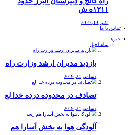
راه كالج و دبيرستان البرز حدود
۱۳۱۱ه ش
اکتبر 19, 2019
تماس با ما
خبرها
تمام اخبار
بازدید مدیران ارشد وزارت راه
دسامبر 24, 2019
تصادف در محدوده درده خدا لع
دسامبر 24, 2019
آلودگی هوا به بخش آسارا هم