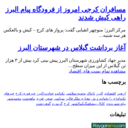
مسافران کرجی امروز از فرودگاه پیام البرز
راهی کیش شدند
مرکز البرز؛ منوچهر اتقیایی گفت: پرواز های کرج – کیش و بالعکس
هر سه شنبه…
آغاز برداشت گیلاس در شهرستان البرز
مدیر جهاد کشاورزی شهرستان البرز پیش بینی کرد بیش از ۳ هزار
تن گیلاس از این میزان سطح…
مشاهده تمام پست های اقتصاد
برچسب ها
اربعین
اقتصادی
البرز
تابناك
توصیه-سلامتی
تکواندو
حوادث-البرز
خبرفوری-کرج
خبرهای
تکنولوڑی را بخوانید و ش
دهیاری ملک فالیز
سیاسی
صحن
فوری
ماهدشت
محمدشهر
پیام-شهروندی
کانال-پیشاهنگیکمالشهر
کرج
گرمدره
گوهردشت
تبلیغات