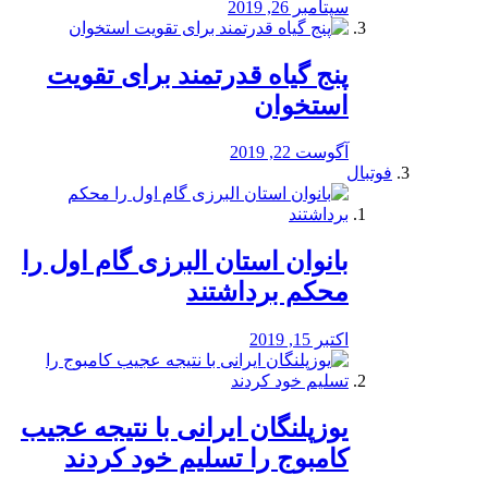
سپتامبر 26, 2019
پنج گیاه قدرتمند برای تقویت
استخوان
آگوست 22, 2019
فوتبال
بانوان استان البرزی گام اول را
محكم برداشتند
اکتبر 15, 2019
یوزپلنگان ایرانی با نتیجه عجیب
کامبوج را تسلیم خود کردند