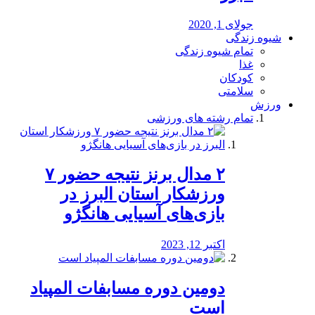
جولای 1, 2020
شیوه زندگی
تمام شیوه زندگی
غذا
کودکان
سلامتی
ورزش
تمام رشته های ورزشی
۲ مدال برنز نتیجه حضور ۷
ورزشکار استان البرز در
بازی‌های آسیایی هانگژو
اکتبر 12, 2023
دومین دوره مسابفات المپیاد
است