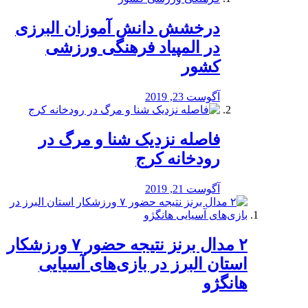
درخشش دانش آموزان البرزی
در المپیاد فرهنگی ورزشی
کشور
آگوست 23, 2019
️فاصله نزدیک شنا و مرگ در
رودخانه کرج
آگوست 21, 2019
۲ مدال برنز نتیجه حضور ۷ ورزشکار
استان البرز در بازی‌های آسیایی
هانگژو