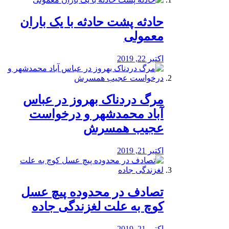
️حادثه پشت حادثه با یک باران
معمولی
اکتبر 22, 2019
مرگ دردناک بهروز در عباس
آباد محمدشهر و درخواست
عجیب همسرش
اکتبر 21, 2019
تصادف در محدوده پیچ عسل
کوچ به علت لغزندگی جاده
اکتبر 21, 2019