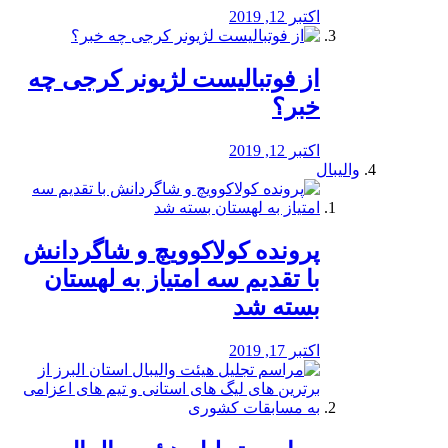
اکتبر 12, 2019
از فوتبالیست لژیونر کرجی چه
خبر؟
اکتبر 12, 2019
والیبال
پرونده کولاکوویچ و شاگردانش
با تقدیم سه امتیاز به لهستان
بسته شد
اکتبر 17, 2019