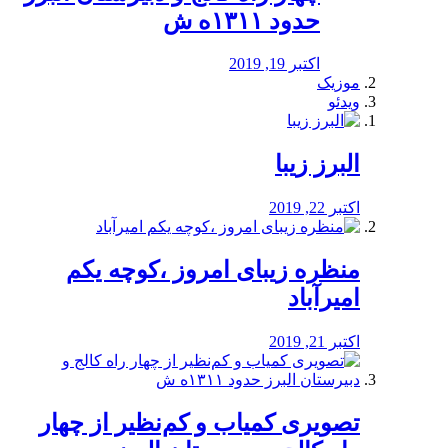
حدود ۱۳۱۱ه ش
اکتبر 19, 2019
موزیک
ویدئو
البرز زیبا
اکتبر 22, 2019
منظره‌‌ زیبای امروز ،کوچه یکم
امیرآباد
اکتبر 21, 2019
️تصویری کمیاب و کم‌نظیر از چهار