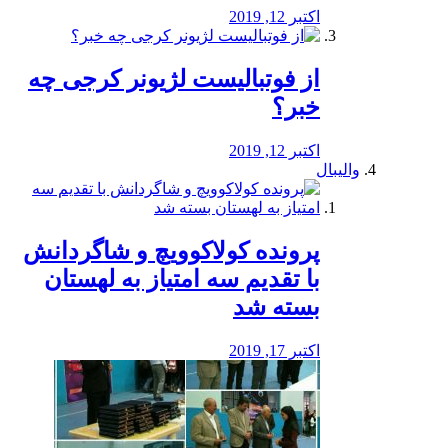
اکتبر 12, 2019
از فوتبالیست لژیونر کرجی چه
خبر؟
اکتبر 12, 2019
والیبال
پرونده کولاکوویچ و شاگردانش
با تقدیم سه امتیاز به لهستان
بسته شد
اکتبر 17, 2019