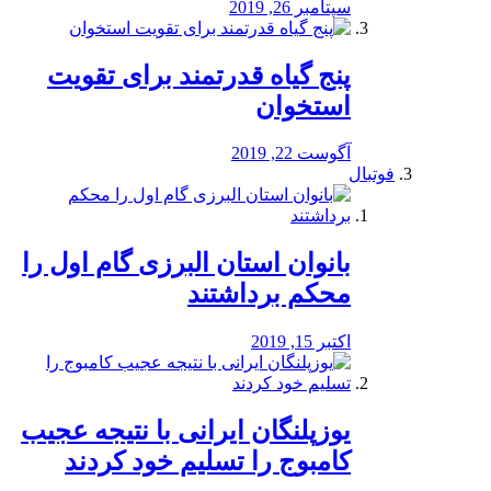
سپتامبر 26, 2019
پنج گیاه قدرتمند برای تقویت
استخوان
آگوست 22, 2019
فوتبال
بانوان استان البرزی گام اول را
محكم برداشتند
اکتبر 15, 2019
یوزپلنگان ایرانی با نتیجه عجیب
کامبوج را تسلیم خود کردند