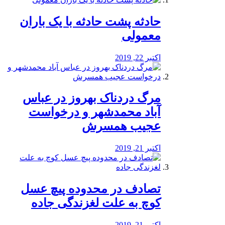
️حادثه پشت حادثه با یک باران
معمولی
اکتبر 22, 2019
مرگ دردناک بهروز در عباس
آباد محمدشهر و درخواست
عجیب همسرش
اکتبر 21, 2019
تصادف در محدوده پیچ عسل
کوچ به علت لغزندگی جاده
اکتبر 21, 2019