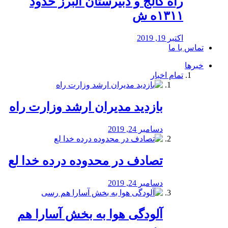
راه كالج و دبيرستان البرز حدود
۱۳۱۱ه ش
اکتبر 19, 2019
تماس با ما
خبرها
تمام اخبار
بازدید مدیران ارشد وزارت راه
دسامبر 24, 2019
تصادف در محدوده درده خدا لع
دسامبر 24, 2019
آلودگی هوا به بخش آسارا هم