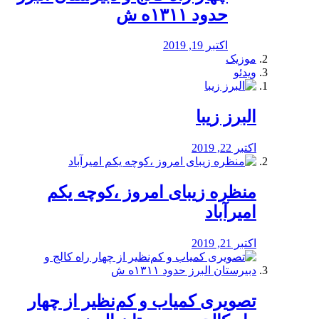
حدود ۱۳۱۱ه ش
اکتبر 19, 2019
موزیک
ویدئو
البرز زیبا
اکتبر 22, 2019
منظره‌‌ زیبای امروز ،کوچه یکم
امیرآباد
اکتبر 21, 2019
️تصویری کمیاب و کم‌نظیر از چهار