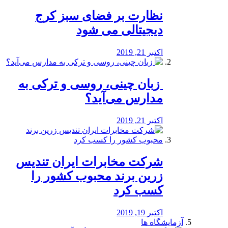
نظارت بر فضای سبز کرج
دیجیتالی می شود
اکتبر 21, 2019
️ زبان چینی، روسی و ترکی به
مدارس می‌آید؟
اکتبر 21, 2019
شرکت مخابرات ایران تندیس
زرین برند محبوب کشور را
کسب کرد
اکتبر 19, 2019
آزمایشگاه ها