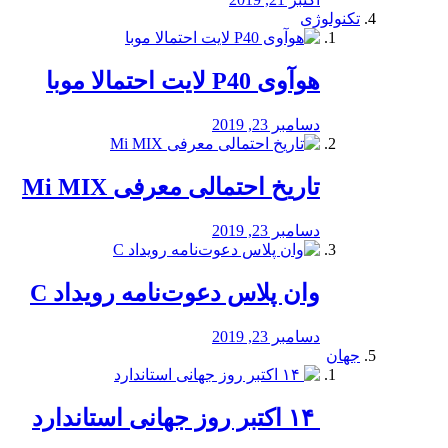
تکنولوژی
هوآوی P40 لایت احتمالا موبا
دسامبر 23, 2019
تاریخ احتمالی معرفی Mi MIX
دسامبر 23, 2019
وان پلاس دعوت‌نامه رویداد C
دسامبر 23, 2019
جهان
‏ ۱۴ اکتبر روز جهانی استاندارد