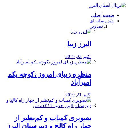
فصد
خون
صفحه اصلی
شرق
چند رسانه ای
تهران
تصاویر
خشکشویی
تصفیه
آب
البرز زیبا
طراحی
سایت
و
اکتبر 22, 2019
سئو
vip
منظره‌‌ زیبای امروز ،کوچه یکم
امیرآباد
اکتبر 21, 2019
️تصویری کمیاب و کم‌نظیر از
چهار راه كالج و دبيرستان البرز