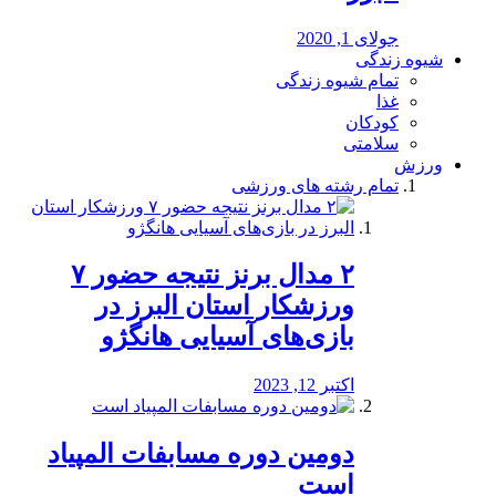
جولای 1, 2020
شیوه زندگی
تمام شیوه زندگی
غذا
کودکان
سلامتی
ورزش
تمام رشته های ورزشی
۲ مدال برنز نتیجه حضور ۷
ورزشکار استان البرز در
بازی‌های آسیایی هانگژو
اکتبر 12, 2023
دومین دوره مسابفات المپیاد
است