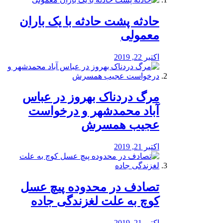
️حادثه پشت حادثه با یک باران
معمولی
اکتبر 22, 2019
مرگ دردناک بهروز در عباس
آباد محمدشهر و درخواست
عجیب همسرش
اکتبر 21, 2019
تصادف در محدوده پیچ عسل
کوچ به علت لغزندگی جاده
اکتبر 21, 2019