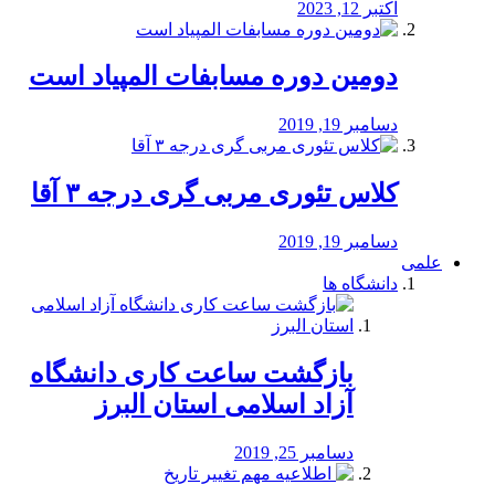
اکتبر 12, 2023
دومین دوره مسابفات المپیاد است
دسامبر 19, 2019
کلاس تئوری مربی گری درجه ۳ آقا
دسامبر 19, 2019
علمی
دانشگاه ها
بازگشت ساعت کاری دانشگاه
آزاد اسلامی استان البرز
دسامبر 25, 2019