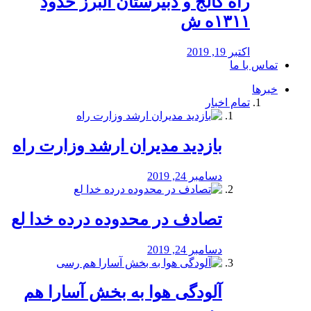
راه كالج و دبيرستان البرز حدود
۱۳۱۱ه ش
اکتبر 19, 2019
تماس با ما
خبرها
تمام اخبار
بازدید مدیران ارشد وزارت راه
دسامبر 24, 2019
تصادف در محدوده درده خدا لع
دسامبر 24, 2019
آلودگی هوا به بخش آسارا هم