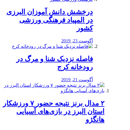
درخشش دانش آموزان البرزی
در المپیاد فرهنگی ورزشی
کشور
آگوست 23, 2019
️فاصله نزدیک شنا و مرگ در
رودخانه کرج
آگوست 21, 2019
۲ مدال برنز نتیجه حضور ۷ ورزشکار
استان البرز در بازی‌های آسیایی
هانگژو