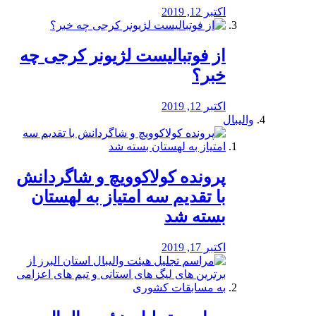
اکتبر 12, 2019
از فوتبالیست لژیونر کرجی چه
خبر؟
اکتبر 12, 2019
والیبال
پرونده کولاکوویچ و شاگردانش
با تقدیم سه امتیاز به لهستان
بسته شد
اکتبر 17, 2019