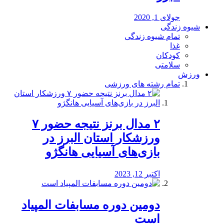
جولای 1, 2020
شیوه زندگی
تمام شیوه زندگی
غذا
کودکان
سلامتی
ورزش
تمام رشته های ورزشی
۲ مدال برنز نتیجه حضور ۷
ورزشکار استان البرز در
بازی‌های آسیایی هانگژو
اکتبر 12, 2023
دومین دوره مسابفات المپیاد
است