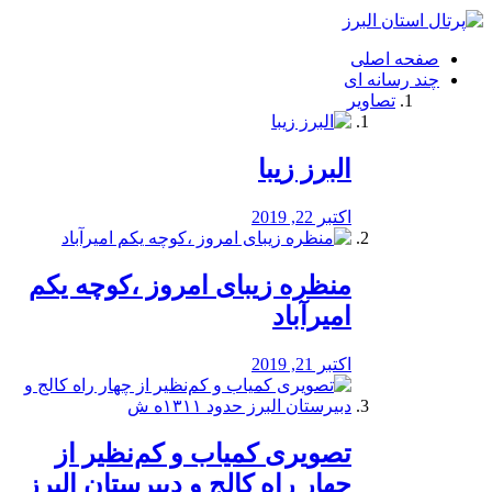
فصد
خون
صفحه اصلی
شرق
چند رسانه ای
تهران
تصاویر
خشکشویی
تصفیه
آب
البرز زیبا
طراحی
سایت
و
اکتبر 22, 2019
سئو
vip
منظره‌‌ زیبای امروز ،کوچه یکم
امیرآباد
اکتبر 21, 2019
️تصویری کمیاب و کم‌نظیر از
چهار راه كالج و دبيرستان البرز