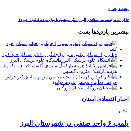
پست بعدی
تذکر امام جمعه به استاندار البرز: مگر میشود با پول مردم فالوده خورد؟
بیشترین بازدیدها پست
فیلتر ترک سیگار نیکوپرسین را جایگزین فیلتر سیگار خود کنید
دانشگاه علوم پزشکی البرز
افزایش یکبارۀ
هزینه پارکینگ متروی گلشهر
دكتر فردين
فرمند (نماينده مجلس مردم میانه)
سخنان بزرگان
اخبار اقتصادی استان
بیشتر
پلمب ۶ واحد صنفی در شهرستان البرز