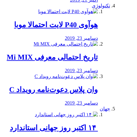
تکنولوژی
هوآوی P40 لایت احتمالا موبا
دسامبر 23, 2019
تاریخ احتمالی معرفی Mi MIX
دسامبر 23, 2019
وان پلاس دعوت‌نامه رویداد C
دسامبر 23, 2019
جهان
‏ ۱۴ اکتبر روز جهانی استاندارد