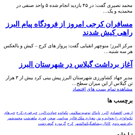
محمد نصیری گفت: در ۴۵ بازدید انجام شده ۵ واحد صنفی در
محمدیه و یک…
مسافران کرجی امروز از فرودگاه پیام البرز
راهی کیش شدند
مرکز البرز؛ منوچهر اتقیایی گفت: پرواز های کرج – کیش و بالعکس
هر سه شنبه…
آغاز برداشت گیلاس در شهرستان البرز
مدیر جهاد کشاورزی شهرستان البرز پیش بینی کرد بیش از ۳ هزار
تن گیلاس از این میزان سطح…
مشاهده تمام پست های اقتصاد
برچسب ها
اربعین
اقتصادی
البرز
تابناك
توصیه-سلامتی
تکواندو
حوادث-البرز
خبرفوری-کرج
خبرهای
تکنولوڑی را بخوانید و ش
دهیاری ملک فالیز
سیاسی
صحن
فوری
ماهدشت
محمدشهر
پیام-شهروندی
کانال-پیشاهنگیکمالشهر
کرج
گرمدره
گوهردشت
تبلیغات