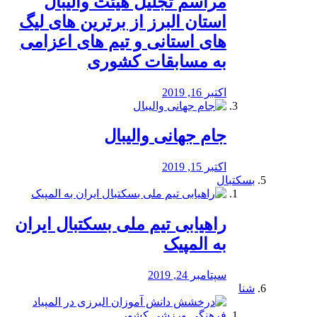
مراسم تجلیل هیئت والیبال
استان البرز از برترین های لیگ
های استانی و تیم های اعزامی
به مسابقات کشوری
اکتبر 16, 2019
جام جهانی والیبال
اکتبر 15, 2019
بسکتبال
راهیابی تیم ملی بسکتبال ایران
به المپیک
سپتامبر 24, 2019
شنا