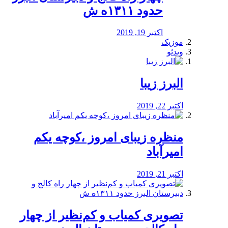
حدود ۱۳۱۱ه ش
اکتبر 19, 2019
موزیک
ویدئو
البرز زیبا
اکتبر 22, 2019
منظره‌‌ زیبای امروز ،کوچه یکم
امیرآباد
اکتبر 21, 2019
️تصویری کمیاب و کم‌نظیر از چهار