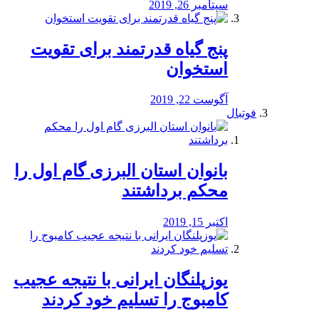
سپتامبر 26, 2019
پنج گیاه قدرتمند برای تقویت
استخوان
آگوست 22, 2019
فوتبال
بانوان استان البرزی گام اول را
محكم برداشتند
اکتبر 15, 2019
یوزپلنگان ایرانی با نتیجه عجیب
کامبوج را تسلیم خود کردند