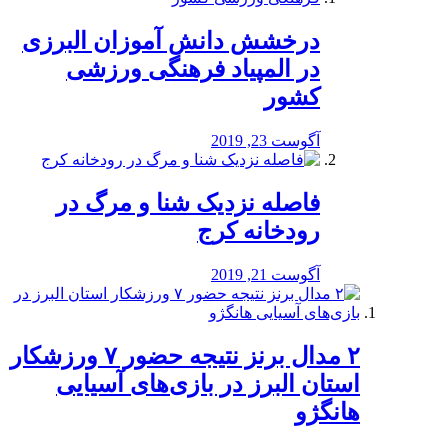
درخشش دانش آموزان البرزی
در المپیاد فرهنگی ورزشی
کشور
آگوست 23, 2019
️فاصله نزدیک شنا و مرگ در
رودخانه کرج
آگوست 21, 2019
۲ مدال برنز نتیجه حضور ۷ ورزشکار
استان البرز در بازی‌های آسیایی
هانگژو