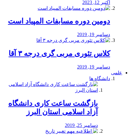
اکتبر 12, 2023
دومین دوره مسابفات المپیاد است
دسامبر 19, 2019
کلاس تئوری مربی گری درجه ۳ آقا
دسامبر 19, 2019
علمی
دانشگاه ها
بازگشت ساعت کاری دانشگاه
آزاد اسلامی استان البرز
دسامبر 25, 2019