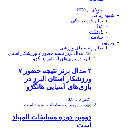
جولای 1, 2020
شیوه زندگی
تمام شیوه زندگی
غذا
کودکان
سلامتی
ورزش
تمام رشته های ورزشی
۲ مدال برنز نتیجه حضور ۷
ورزشکار استان البرز در
بازی‌های آسیایی هانگژو
اکتبر 12, 2023
دومین دوره مسابفات المپیاد
است