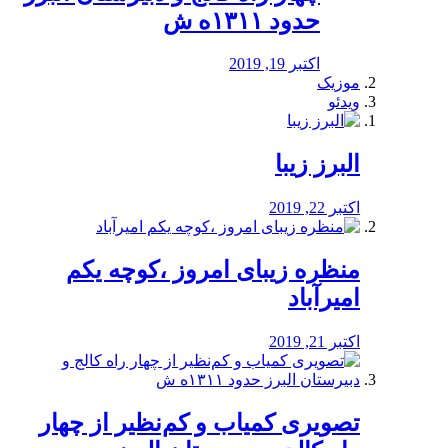
حدود ۱۳۱۱ه ش
اکتبر 19, 2019
موزیک
ویدئو
البرز زیبا
اکتبر 22, 2019
منظره‌‌ زیبای امروز ،کوچه یکم
امیرآباد
اکتبر 21, 2019
️تصویری کمیاب و کم‌نظیر از چهار