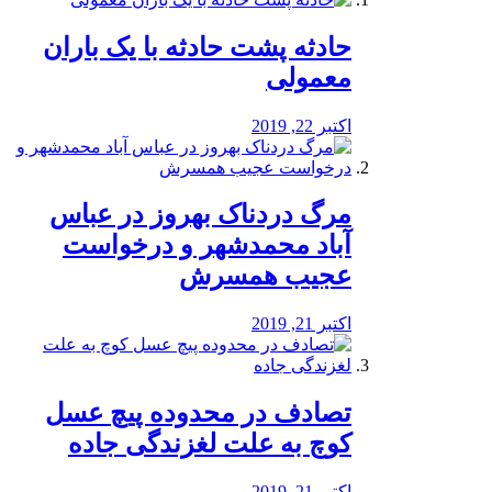
️حادثه پشت حادثه با یک باران
معمولی
اکتبر 22, 2019
مرگ دردناک بهروز در عباس
آباد محمدشهر و درخواست
عجیب همسرش
اکتبر 21, 2019
تصادف در محدوده پیچ عسل
کوچ به علت لغزندگی جاده
اکتبر 21, 2019