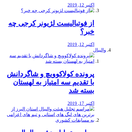
اکتبر 12, 2019
از فوتبالیست لژیونر کرجی چه
خبر؟
اکتبر 12, 2019
والیبال
پرونده کولاکوویچ و شاگردانش
با تقدیم سه امتیاز به لهستان
بسته شد
اکتبر 17, 2019