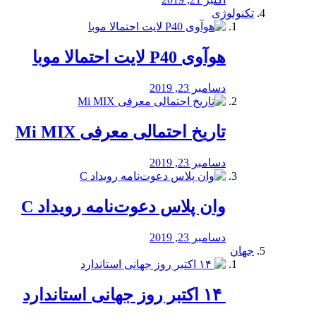
تکنولوژی
هوآوی P40 لایت احتمالا موبا
دسامبر 23, 2019
تاریخ احتمالی معرفی Mi MIX
دسامبر 23, 2019
وان پلاس دعوت‌نامه رویداد C
دسامبر 23, 2019
جهان
‏ ۱۴ اکتبر روز جهانی استاندارد