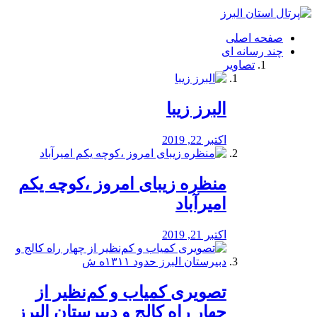
فصد
خون
صفحه اصلی
شرق
چند رسانه ای
تهران
تصاویر
خشکشویی
تصفیه
آب
البرز زیبا
طراحی
سایت
و
اکتبر 22, 2019
سئو
vip
منظره‌‌ زیبای امروز ،کوچه یکم
امیرآباد
اکتبر 21, 2019
️تصویری کمیاب و کم‌نظیر از
چهار راه كالج و دبيرستان البرز