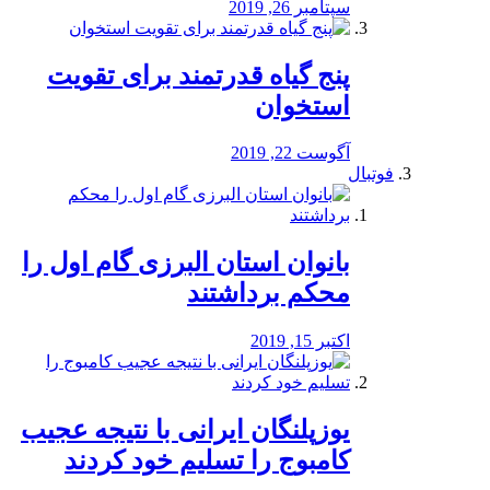
سپتامبر 26, 2019
پنج گیاه قدرتمند برای تقویت
استخوان
آگوست 22, 2019
فوتبال
بانوان استان البرزی گام اول را
محكم برداشتند
اکتبر 15, 2019
یوزپلنگان ایرانی با نتیجه عجیب
کامبوج را تسلیم خود کردند