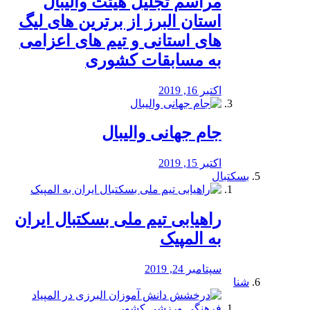
مراسم تجلیل هیئت والیبال
استان البرز از برترین های لیگ
های استانی و تیم های اعزامی
به مسابقات کشوری
اکتبر 16, 2019
جام جهانی والیبال
اکتبر 15, 2019
بسکتبال
راهیابی تیم ملی بسکتبال ایران
به المپیک
سپتامبر 24, 2019
شنا