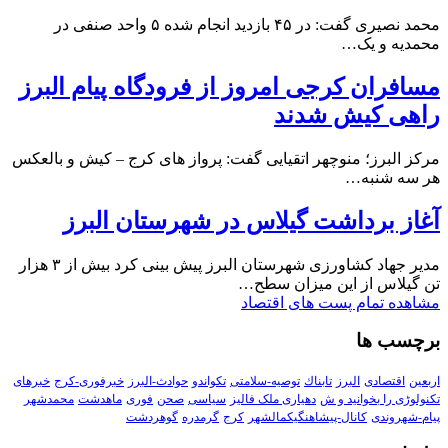
محمد نصیری گفت: در ۴۵ بازدید انجام شده ۵ واحد صنفی در
محمدیه و یک…
مسافران کرجی امروز از فرودگاه پیام البرز
راهی کیش شدند
مرکز البرز؛ منوچهر اتقیایی گفت: پرواز های کرج – کیش و بالعکس
هر سه شنبه…
آغاز برداشت گیلاس در شهرستان البرز
مدیر جهاد کشاورزی شهرستان البرز پیش بینی کرد بیش از ۳ هزار
تن گیلاس از این میزان سطح…
مشاهده تمام پست های اقتصاد
برچسب ها
اربعین
اقتصادی
البرز
تابناك
توصیه-سلامتی
تکواندو
حوادث-البرز
خبرفوری-کرج
خبرهای
تکنولوڑی را بخوانید و ش
دهیاری ملک فالیز
سیاسی
صحن
فوری
ماهدشت
محمدشهر
پیام-شهروندی
کانال-پیشاهنگیکمالشهر
کرج
گرمدره
گوهردشت