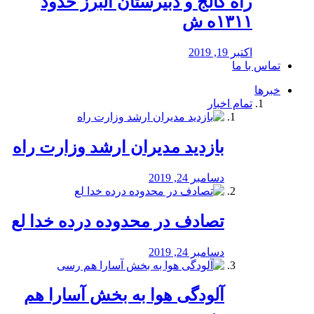
راه كالج و دبيرستان البرز حدود
۱۳۱۱ه ش
اکتبر 19, 2019
تماس با ما
خبرها
تمام اخبار
بازدید مدیران ارشد وزارت راه
دسامبر 24, 2019
تصادف در محدوده درده خدا لع
دسامبر 24, 2019
آلودگی هوا به بخش آسارا هم