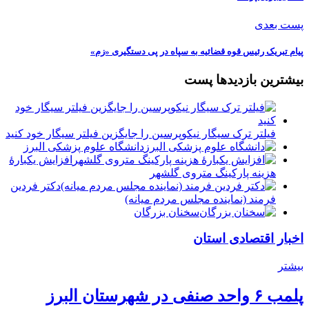
پست بعدی
پیام تبریک رئیس قوه قضائیه به سپاه در پی دستگیری «زم»
بیشترین بازدیدها پست
فیلتر ترک سیگار نیکوپرسین را جایگزین فیلتر سیگار خود کنید
دانشگاه علوم پزشکی البرز
افزایش یکبارۀ
هزینه پارکینگ متروی گلشهر
دكتر فردين
فرمند (نماينده مجلس مردم میانه)
سخنان بزرگان
اخبار اقتصادی استان
بیشتر
پلمب ۶ واحد صنفی در شهرستان البرز