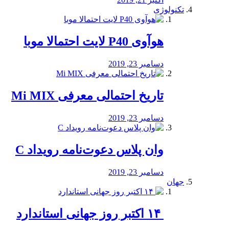
تکنولوژی
هوآوی P40 لایت احتمالا موبا
دسامبر 23, 2019
تاریخ احتمالی معرفی Mi MIX
دسامبر 23, 2019
وان پلاس دعوت‌نامه رویداد C
دسامبر 23, 2019
جهان
‏ ۱۴ اکتبر روز جهانی استاندارد