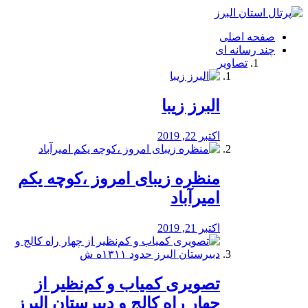
فصد
خون
صفحه اصلی
شرق
چند رسانه ای
تهران
تصاویر
خشکشویی
تصفیه
آب
البرز زیبا
طراحی
سایت
و
اکتبر 22, 2019
سئو
vip
منظره‌‌ زیبای امروز ،کوچه یکم
امیرآباد
اکتبر 21, 2019
️تصویری کمیاب و کم‌نظیر از
چهار راه كالج و دبيرستان البرز