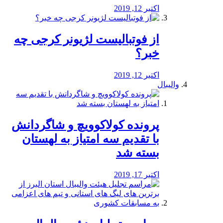
اکتبر 12, 2019
از فوتبالیست لژیونر کرجی چه
خبر؟
اکتبر 12, 2019
والیبال
پرونده کولاکوویچ و شاگردانش
با تقدیم سه امتیاز به لهستان
بسته شد
اکتبر 17, 2019