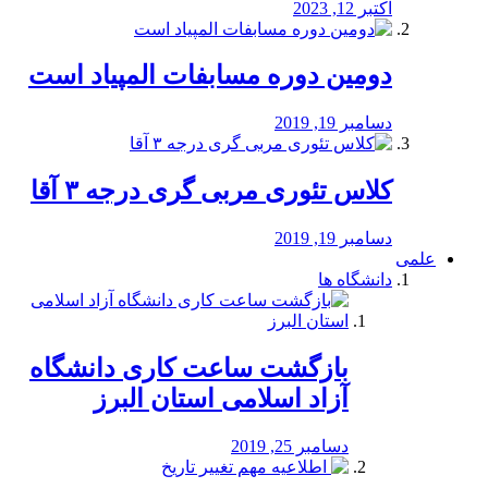
اکتبر 12, 2023
دومین دوره مسابفات المپیاد است
دسامبر 19, 2019
کلاس تئوری مربی گری درجه ۳ آقا
دسامبر 19, 2019
علمی
دانشگاه ها
بازگشت ساعت کاری دانشگاه
آزاد اسلامی استان البرز
دسامبر 25, 2019