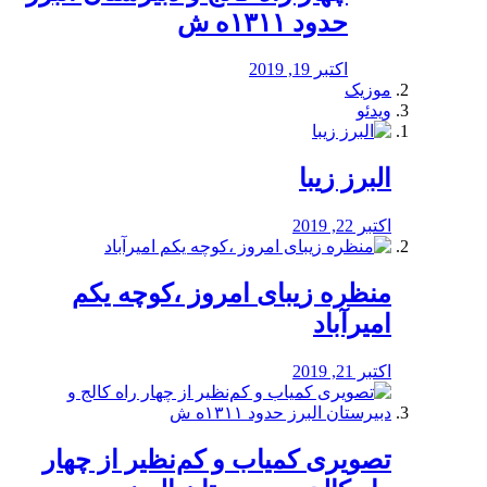
حدود ۱۳۱۱ه ش
اکتبر 19, 2019
موزیک
ویدئو
البرز زیبا
اکتبر 22, 2019
منظره‌‌ زیبای امروز ،کوچه یکم
امیرآباد
اکتبر 21, 2019
️تصویری کمیاب و کم‌نظیر از چهار