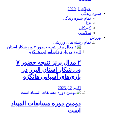
جولای 1, 2020
شیوه زندگی
تمام شیوه زندگی
غذا
کودکان
سلامتی
ورزش
تمام رشته های ورزشی
۲ مدال برنز نتیجه حضور ۷
ورزشکار استان البرز در
بازی‌های آسیایی هانگژو
اکتبر 12, 2023
دومین دوره مسابفات المپیاد
است