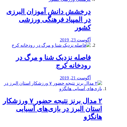
درخشش دانش آموزان البرزی
در المپیاد فرهنگی ورزشی
کشور
آگوست 23, 2019
️فاصله نزدیک شنا و مرگ در
رودخانه کرج
آگوست 21, 2019
۲ مدال برنز نتیجه حضور ۷ ورزشکار
استان البرز در بازی‌های آسیایی
هانگژو