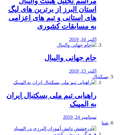
مراسم تجلیل هیئت والیبال
استان البرز از برترین های لیگ
های استانی و تیم های اعزامی
به مسابقات کشوری
اکتبر 16, 2019
جام جهانی والیبال
اکتبر 15, 2019
بسکتبال
راهیابی تیم ملی بسکتبال ایران
به المپیک
سپتامبر 24, 2019
شنا