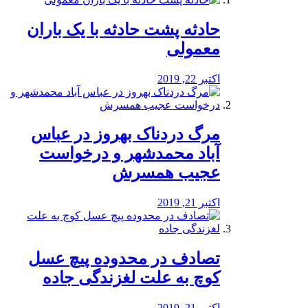
️حادثه پشت حادثه با یک باران
معمولی
اکتبر 22, 2019
مرگ دردناک بهروز در عباس
آباد محمدشهر و درخواست
عجیب همسرش
اکتبر 21, 2019
تصادف در محدوده پیچ عسل
کوچ به علت لغزندگی جاده
اکتبر 21, 2019