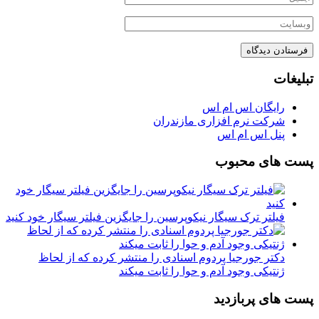
تبلیغات
رایگان اس ام اس
شرکت نرم افزاری مازندران
پنل اس ام اس
پست های محبوب
فیلتر ترک سیگار نیکوپرسین را جایگزین فیلتر سیگار خود کنید
دکتر جورجیا پردوم اسنادی را منتشر کرده که از لحاظ
ژنتیکی وجود آدم و حوا را ثابت میکند
پست های پربازدید