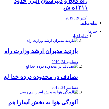
راه كالج و دبيرستان البرز حدود
۱۳۱۱ه ش
اکتبر 19, 2019
تماس با ما
خبرها
تمام اخبار
بازدید مدیران ارشد وزارت راه
دسامبر 24, 2019
تصادف در محدوده درده خدا لع
دسامبر 24, 2019
آلودگی هوا به بخش آسارا هم