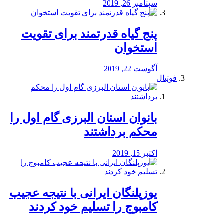
سپتامبر 26, 2019
پنج گیاه قدرتمند برای تقویت
استخوان
آگوست 22, 2019
فوتبال
بانوان استان البرزی گام اول را
محكم برداشتند
اکتبر 15, 2019
یوزپلنگان ایرانی با نتیجه عجیب
کامبوج را تسلیم خود کردند