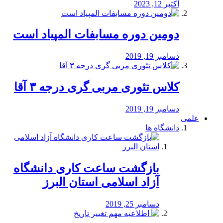
اکتبر 12, 2023
دومین دوره مسابفات المپیاد است
دسامبر 19, 2019
کلاس تئوری مربی گری درجه ۳ آقا
دسامبر 19, 2019
علمی
دانشگاه ها
بازگشت ساعت کاری دانشگاه
آزاد اسلامی استان البرز
دسامبر 25, 2019