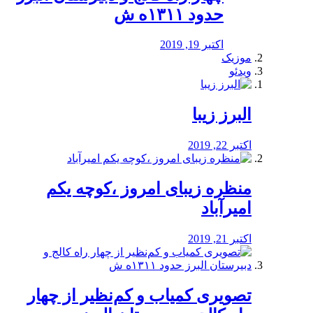
حدود ۱۳۱۱ه ش
اکتبر 19, 2019
موزیک
ویدئو
البرز زیبا
اکتبر 22, 2019
منظره‌‌ زیبای امروز ،کوچه یکم
امیرآباد
اکتبر 21, 2019
️تصویری کمیاب و کم‌نظیر از چهار