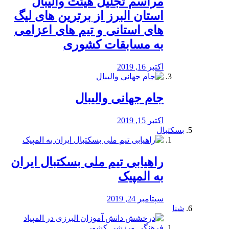
مراسم تجلیل هیئت والیبال
استان البرز از برترین های لیگ
های استانی و تیم های اعزامی
به مسابقات کشوری
اکتبر 16, 2019
جام جهانی والیبال
اکتبر 15, 2019
بسکتبال
راهیابی تیم ملی بسکتبال ایران
به المپیک
سپتامبر 24, 2019
شنا