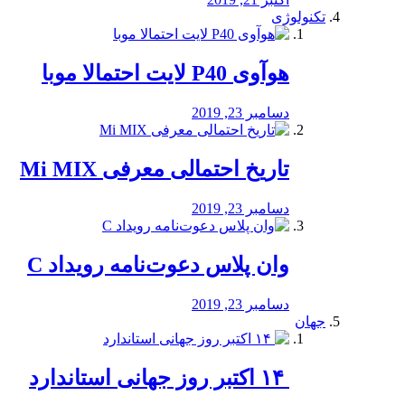
تکنولوژی
هوآوی P40 لایت احتمالا موبا
دسامبر 23, 2019
تاریخ احتمالی معرفی Mi MIX
دسامبر 23, 2019
وان پلاس دعوت‌نامه رویداد C
دسامبر 23, 2019
جهان
‏ ۱۴ اکتبر روز جهانی استاندارد