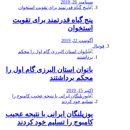
سپتامبر 26, 2019
پنج گیاه قدرتمند برای تقویت
استخوان
آگوست 22, 2019
فوتبال
بانوان استان البرزی گام اول را
محكم برداشتند
اکتبر 15, 2019
یوزپلنگان ایرانی با نتیجه عجیب
کامبوج را تسلیم خود کردند