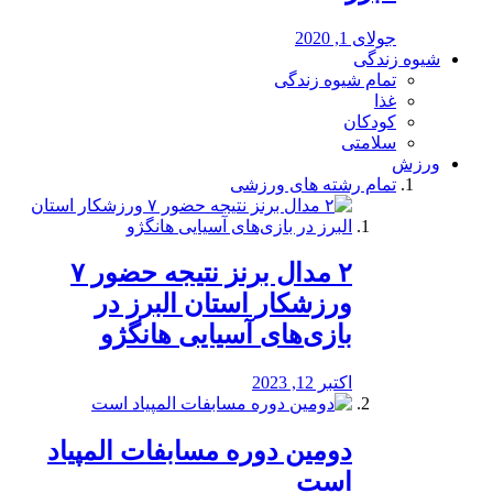
جولای 1, 2020
شیوه زندگی
تمام شیوه زندگی
غذا
کودکان
سلامتی
ورزش
تمام رشته های ورزشی
۲ مدال برنز نتیجه حضور ۷
ورزشکار استان البرز در
بازی‌های آسیایی هانگژو
اکتبر 12, 2023
دومین دوره مسابفات المپیاد
است