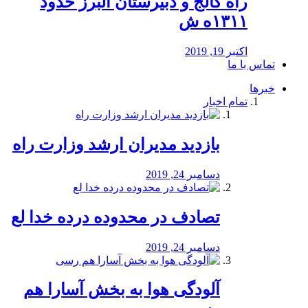
راه كالج و دبيرستان البرز حدود
۱۳۱۱ه ش
اکتبر 19, 2019
تماس با ما
خبرها
تمام اخبار
بازدید مدیران ارشد وزارت راه
دسامبر 24, 2019
تصادف در محدوده درده خدا لع
دسامبر 24, 2019
آلودگی هوا به بخش آسارا هم