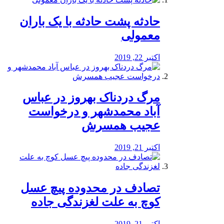
️حادثه پشت حادثه با یک باران
معمولی
اکتبر 22, 2019
مرگ دردناک بهروز در عباس
آباد محمدشهر و درخواست
عجیب همسرش
اکتبر 21, 2019
تصادف در محدوده پیچ عسل
کوچ به علت لغزندگی جاده
اکتبر 21, 2019