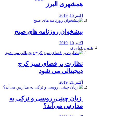
همشهری البرز
اکتبر 15, 2019
پیشخوان روزنامه های صبح
اکتبر 10, 2019
علم و فناوری
نظارت بر فضای سبز کرج
دیجیتالی می شود
اکتبر 21, 2019
️ زبان چینی، روسی و ترکی به
مدارس می‌آید؟