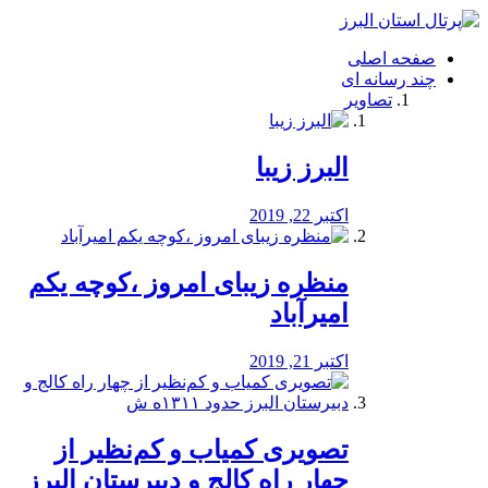
فصد
خون
صفحه اصلی
شرق
چند رسانه ای
تهران
تصاویر
خشکشویی
تصفیه
آب
البرز زیبا
طراحی
سایت
و
اکتبر 22, 2019
سئو
vip
منظره‌‌ زیبای امروز ،کوچه یکم
امیرآباد
اکتبر 21, 2019
️تصویری کمیاب و کم‌نظیر از
چهار راه كالج و دبيرستان البرز