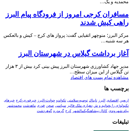
محمدیه و یک…
مسافران کرجی امروز از فرودگاه پیام البرز
راهی کیش شدند
مرکز البرز؛ منوچهر اتقیایی گفت: پرواز های کرج – کیش و بالعکس
هر سه شنبه…
آغاز برداشت گیلاس در شهرستان البرز
مدیر جهاد کشاورزی شهرستان البرز پیش بینی کرد بیش از ۳ هزار
تن گیلاس از این میزان سطح…
مشاهده تمام پست های اقتصاد
برچسب ها
اربعین
اقتصادی
البرز
تابناك
توصیه-سلامتی
تکواندو
حوادث-البرز
خبرفوری-کرج
خبرهای
تکنولوڑی را بخوانید و ش
دهیاری ملک فالیز
سیاسی
صحن
فوری
ماهدشت
محمدشهر
پیام-شهروندی
کانال-پیشاهنگیکمالشهر
کرج
گرمدره
گوهردشت
تبلیغات