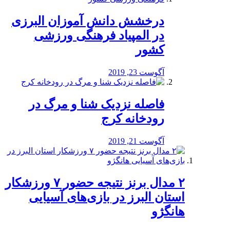
درخشش دانش آموزان البرزی
در المپیاد فرهنگی ورزشی
کشور
آگوست 23, 2019
️فاصله نزدیک شنا و مرگ در
رودخانه کرج
آگوست 21, 2019
۲ مدال برنز نتیجه حضور ۷ ورزشکار
استان البرز در بازی‌های آسیایی
هانگژو