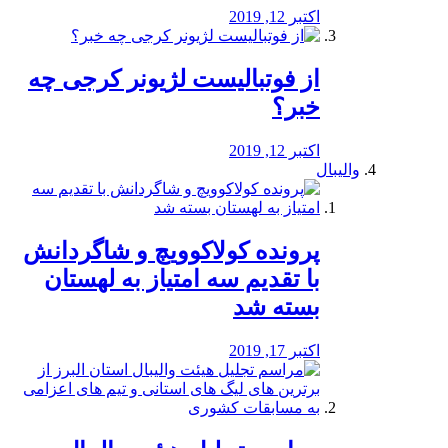
اکتبر 12, 2019
از فوتبالیست لژیونر کرجی چه
خبر؟
اکتبر 12, 2019
والیبال
پرونده کولاکوویچ و شاگردانش
با تقدیم سه امتیاز به لهستان
بسته شد
اکتبر 17, 2019