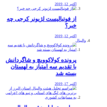
اکتبر 12, 2019
از فوتبالیست لژیونر کرجی چه
خبر؟
اکتبر 12, 2019
والیبال
پرونده کولاکوویچ و شاگردانش
با تقدیم سه امتیاز به لهستان
بسته شد
اکتبر 17, 2019