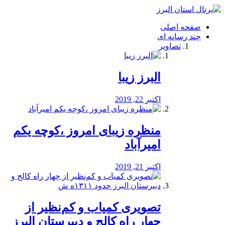
فصد
خون
صفحه اصلی
شرق
چند رسانه ای
تهران
تصاویر
خشکشویی
تصفیه
آب
البرز زیبا
طراحی
سایت
و
اکتبر 22, 2019
سئو
vip
منظره‌‌ زیبای امروز ،کوچه یکم
امیرآباد
اکتبر 21, 2019
️تصویری کمیاب و کم‌نظیر از
چهار راه كالج و دبيرستان البرز