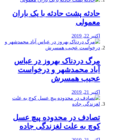
️حادثه پشت حادثه با یک باران
معمولی
اکتبر 22, 2019
مرگ دردناک بهروز در عباس
آباد محمدشهر و درخواست
عجیب همسرش
اکتبر 21, 2019
تصادف در محدوده پیچ عسل
کوچ به علت لغزندگی جاده
اکتبر 21, 2019