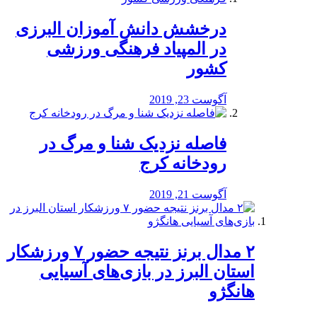
درخشش دانش آموزان البرزی
در المپیاد فرهنگی ورزشی
کشور
آگوست 23, 2019
️فاصله نزدیک شنا و مرگ در
رودخانه کرج
آگوست 21, 2019
۲ مدال برنز نتیجه حضور ۷ ورزشکار
استان البرز در بازی‌های آسیایی
هانگژو