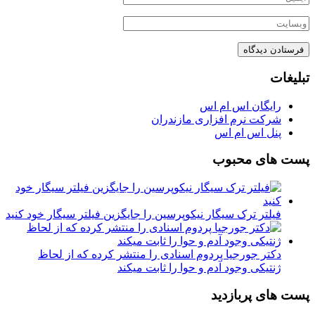
تبلیغات
رایگان اس ام اس
شرکت نرم افزاری مازندران
پنل اس ام اس
پست های محبوب
فیلتر ترک سیگار نیکوپرسین را جایگزین فیلتر سیگار خود کنید
دکتر جورجیا پردوم اسنادی را منتشر کرده که از لحاظ
ژنتیکی وجود آدم و حوا را ثابت میکند
پست های پربازدید