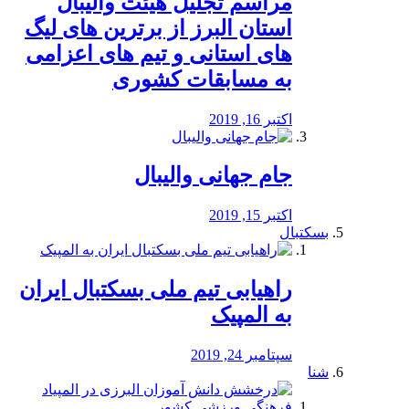
مراسم تجلیل هیئت والیبال
استان البرز از برترین های لیگ
های استانی و تیم های اعزامی
به مسابقات کشوری
اکتبر 16, 2019
جام جهانی والیبال
اکتبر 15, 2019
بسکتبال
راهیابی تیم ملی بسکتبال ایران
به المپیک
سپتامبر 24, 2019
شنا