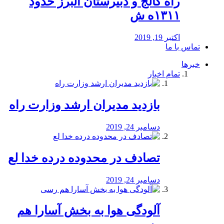
راه كالج و دبيرستان البرز حدود
۱۳۱۱ه ش
اکتبر 19, 2019
تماس با ما
خبرها
تمام اخبار
بازدید مدیران ارشد وزارت راه
دسامبر 24, 2019
تصادف در محدوده درده خدا لع
دسامبر 24, 2019
آلودگی هوا به بخش آسارا هم