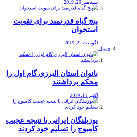
سپتامبر 26, 2019
پنج گیاه قدرتمند برای تقویت
استخوان
آگوست 22, 2019
فوتبال
بانوان استان البرزی گام اول را
محكم برداشتند
اکتبر 15, 2019
یوزپلنگان ایرانی با نتیجه عجیب
کامبوج را تسلیم خود کردند