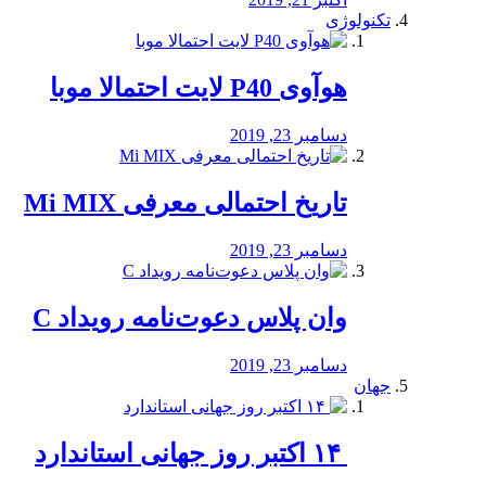
تکنولوژی
هوآوی P40 لایت احتمالا موبا
دسامبر 23, 2019
تاریخ احتمالی معرفی Mi MIX
دسامبر 23, 2019
وان پلاس دعوت‌نامه رویداد C
دسامبر 23, 2019
جهان
‏ ۱۴ اکتبر روز جهانی استاندارد