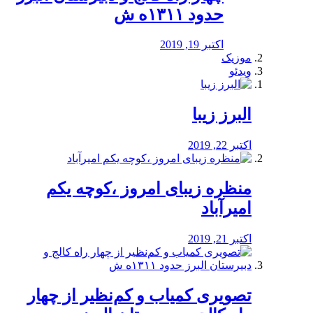
حدود ۱۳۱۱ه ش
اکتبر 19, 2019
موزیک
ویدئو
البرز زیبا
اکتبر 22, 2019
منظره‌‌ زیبای امروز ،کوچه یکم
امیرآباد
اکتبر 21, 2019
️تصویری کمیاب و کم‌نظیر از چهار