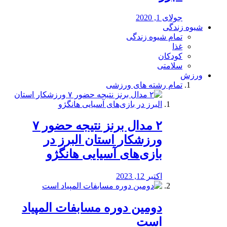
جولای 1, 2020
شیوه زندگی
تمام شیوه زندگی
غذا
کودکان
سلامتی
ورزش
تمام رشته های ورزشی
۲ مدال برنز نتیجه حضور ۷
ورزشکار استان البرز در
بازی‌های آسیایی هانگژو
اکتبر 12, 2023
دومین دوره مسابفات المپیاد
است