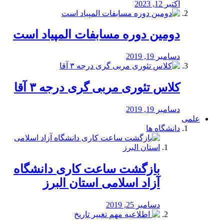
اکتبر 12, 2023
دومین دوره مسابفات المپیاد است
دسامبر 19, 2019
کلاس تئوری مربی گری درجه ۳ آقا
دسامبر 19, 2019
علمی
دانشگاه ها
بازگشت ساعت کاری دانشگاه
آزاد اسلامی استان البرز
دسامبر 25, 2019