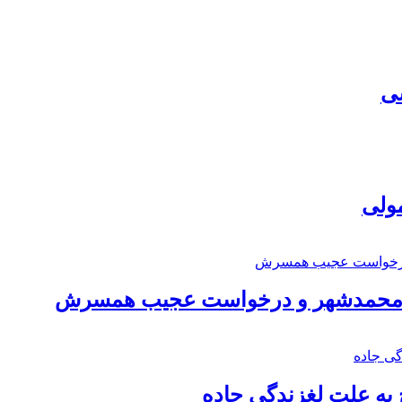
سی
مولی
اد محمدشهر و درخواست عجیب همسرش
به علت لغزندگی جاده