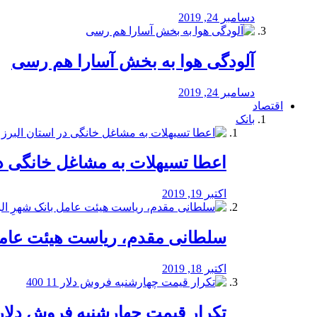
دسامبر 24, 2019
آلودگی هوا به بخش آسارا هم رسی
دسامبر 24, 2019
اقتصاد
بانک
️اعطا تسیهلات به مشاغل خانگی در
اکتبر 19, 2019
سلطانی مقدم، ریاست هیئت عامل 
اکتبر 18, 2019
تکرار قیمت چهارشنبه فروش دلار 11 00