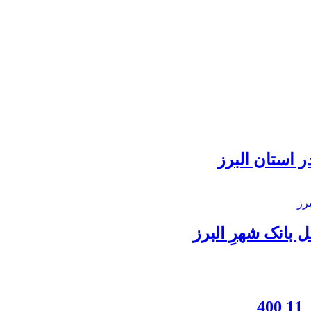
 استان البرز
بانک شهرِ البرز
4