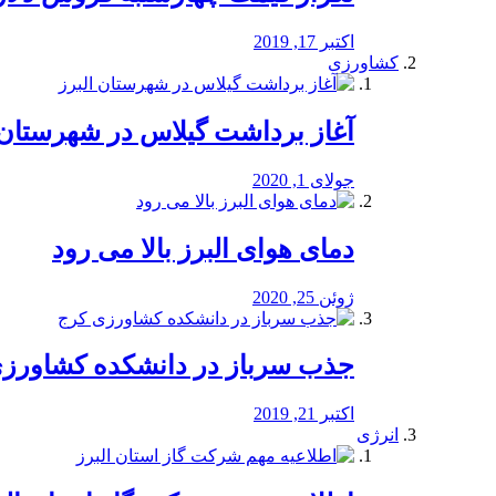
اکتبر 17, 2019
کشاورزی
آغاز برداشت گیلاس در شهرستان 
جولای 1, 2020
دمای هوای البرز بالا می رود
ژوئن 25, 2020
جذب سرباز در دانشکده کشاورز
اکتبر 21, 2019
انرژی