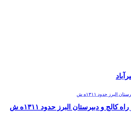
رآباد
كالج و دبيرستان البرز حدود ۱۳۱۱ه ش