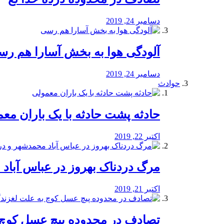
دسامبر 24, 2019
آلودگی هوا به بخش آسارا هم ر
دسامبر 24, 2019
حوادث
️حادثه پشت حادثه با یک باران مع
اکتبر 22, 2019
مرگ دردناک بهروز در عباس آب
اکتبر 21, 2019
تصادف در محدوده پیچ عسل کوچ 