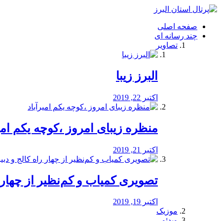
فصد
خون
صفحه اصلی
شرق
چند رسانه ای
تهران
تصاویر
خشکشویی
تصفیه
آب
البرز زیبا
طراحی
سایت
و
اکتبر 22, 2019
سئو
vip
منظره‌‌ زیبای امروز ،کوچه یکم امی
اکتبر 21, 2019
️تصویری کمیاب و کم‌نظیر از چهار راه 
اکتبر 19, 2019
موزیک
ویدئو