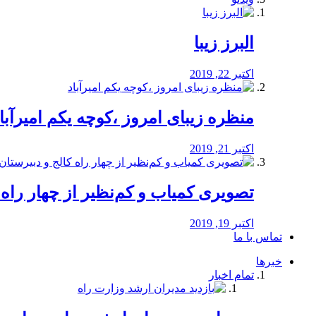
البرز زیبا
اکتبر 22, 2019
منظره‌‌ زیبای امروز ،کوچه یکم امیرآبا
اکتبر 21, 2019
️تصویری کمیاب و کم‌نظیر از چهار راه كالج
اکتبر 19, 2019
تماس با ما
خبرها
تمام اخبار