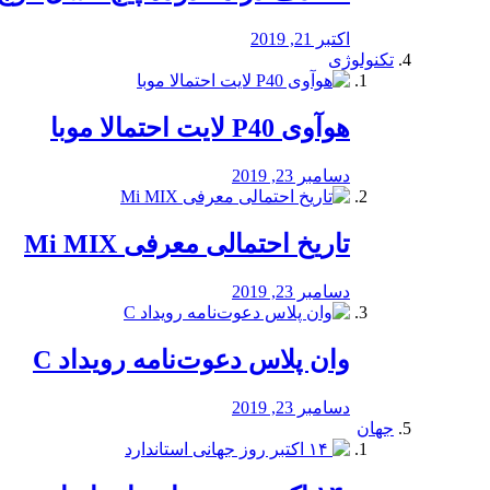
اکتبر 21, 2019
تکنولوژی
هوآوی P40 لایت احتمالا موبا
دسامبر 23, 2019
تاریخ احتمالی معرفی Mi MIX
دسامبر 23, 2019
وان پلاس دعوت‌نامه رویداد C
دسامبر 23, 2019
جهان