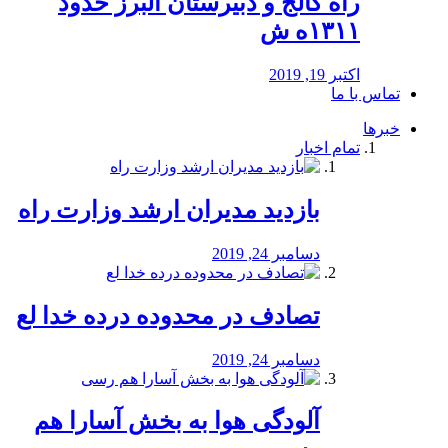
راه كالج و دبيرستان البرز حدود
۱۳۱۱ه ش
اکتبر 19, 2019
تماس با ما
خبرها
تمام اخبار
بازدید مدیران ارشد وزارت راه
دسامبر 24, 2019
تصادف در محدوده درده خدا لع
دسامبر 24, 2019
آلودگی هوا به بخش آسارا هم