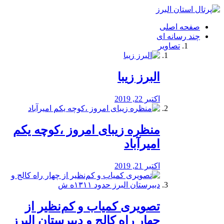
فصد
خون
صفحه اصلی
شرق
چند رسانه ای
تهران
تصاویر
خشکشویی
تصفیه
آب
البرز زیبا
طراحی
سایت
و
اکتبر 22, 2019
سئو
vip
منظره‌‌ زیبای امروز ،کوچه یکم
امیرآباد
اکتبر 21, 2019
️تصویری کمیاب و کم‌نظیر از
چهار راه كالج و دبيرستان البرز