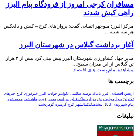
مسافران کرجی امروز از فرودگاه پیام البرز
راهی کیش شدند
مرکز البرز؛ منوچهر اتقیایی گفت: پرواز های کرج – کیش و بالعکس
هر سه شنبه…
آغاز برداشت گیلاس در شهرستان البرز
مدیر جهاد کشاورزی شهرستان البرز پیش بینی کرد بیش از ۳ هزار
تن گیلاس از این میزان سطح…
مشاهده تمام پست های اقتصاد
برچسب ها
اربعین
اقتصادی
البرز
تابناك
توصیه-سلامتی
تکواندو
حوادث-البرز
خبرفوری-کرج
خبرهای
تکنولوڑی را بخوانید و ش
دهیاری ملک فالیز
سیاسی
صحن
فوری
ماهدشت
محمدشهر
پیام-شهروندی
کانال-پیشاهنگیکمالشهر
کرج
گرمدره
گوهردشت
تبلیغات