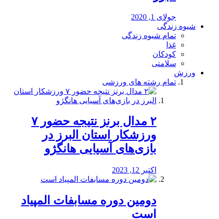
جولای 1, 2020
شیوه زندگی
تمام شیوه زندگی
غذا
کودکان
سلامتی
ورزش
تمام رشته های ورزشی
۲ مدال برنز نتیجه حضور ۷
ورزشکار استان البرز در
بازی‌های آسیایی هانگژو
اکتبر 12, 2023
دومین دوره مسابفات المپیاد
است