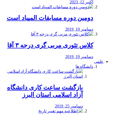
اکتبر 12, 2023
دومین دوره مسابفات المپیاد است
دسامبر 19, 2019
کلاس تئوری مربی گری درجه ۳ آقا
دسامبر 19, 2019
علمی
دانشگاه ها
بازگشت ساعت کاری دانشگاه
آزاد اسلامی استان البرز
دسامبر 25, 2019