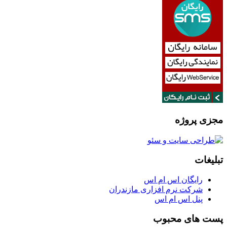
مجزی پروژه
تبلیغات
رایگان اس ام اس
شرکت نرم افزاری مازندران
پنل اس ام اس
پست های محبوب