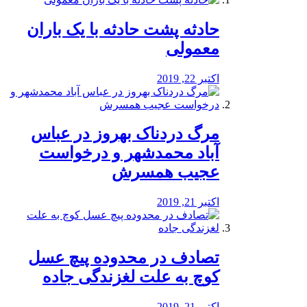
️حادثه پشت حادثه با یک باران
معمولی
اکتبر 22, 2019
مرگ دردناک بهروز در عباس
آباد محمدشهر و درخواست
عجیب همسرش
اکتبر 21, 2019
تصادف در محدوده پیچ عسل
کوچ به علت لغزندگی جاده
اکتبر 21, 2019