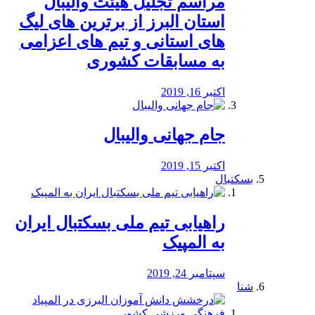
مراسم تجلیل هیئت والیبال
استان البرز از برترین های لیگ
های استانی و تیم های اعزامی
به مسابقات کشوری
اکتبر 16, 2019
جام جهانی والیبال
اکتبر 15, 2019
بسکتبال
راهیابی تیم ملی بسکتبال ایران
به المپیک
سپتامبر 24, 2019
شنا