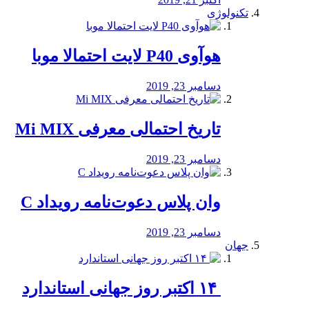
تکنولوژی
هوآوی P40 لایت احتمالا موبا
دسامبر 23, 2019
تاریخ احتمالی معرفی Mi MIX
دسامبر 23, 2019
وان پلاس دعوت‌نامه رویداد C
دسامبر 23, 2019
جهان
‏ ۱۴ اکتبر روز جهانی استاندارد