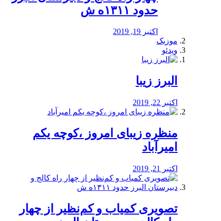
حدود ۱۳۱۱ه ش
اکتبر 19, 2019
موزیک
ویدئو
البرز زیبا
اکتبر 22, 2019
منظره‌‌ زیبای امروز ،کوچه یکم
امیرآباد
اکتبر 21, 2019
️تصویری کمیاب و کم‌نظیر از چهار