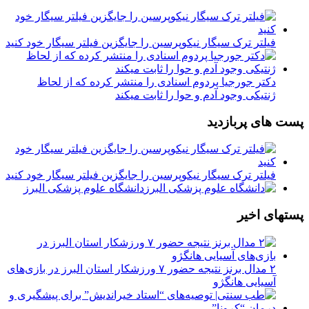
فیلتر ترک سیگار نیکوپرسین را جایگزین فیلتر سیگار خود کنید
دکتر جورجیا پردوم اسنادی را منتشر کرده که از لحاظ
ژنتیکی وجود آدم و حوا را ثابت میکند
پست های پربازدید
فیلتر ترک سیگار نیکوپرسین را جایگزین فیلتر سیگار خود کنید
دانشگاه علوم پزشکی البرز
پستهای اخیر
۲ مدال برنز نتیجه حضور ۷ ورزشکار استان البرز در بازی‌های
آسیایی هانگژو