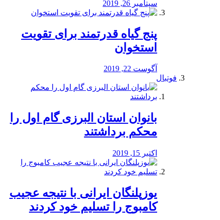
سپتامبر 26, 2019
پنج گیاه قدرتمند برای تقویت
استخوان
آگوست 22, 2019
فوتبال
بانوان استان البرزی گام اول را
محكم برداشتند
اکتبر 15, 2019
یوزپلنگان ایرانی با نتیجه عجیب
کامبوج را تسلیم خود کردند