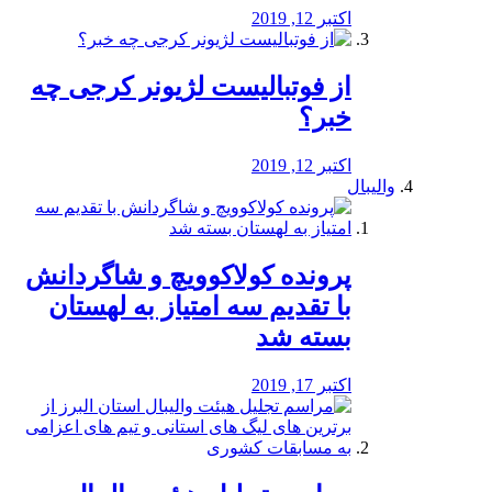
اکتبر 12, 2019
از فوتبالیست لژیونر کرجی چه
خبر؟
اکتبر 12, 2019
والیبال
پرونده کولاکوویچ و شاگردانش
با تقدیم سه امتیاز به لهستان
بسته شد
اکتبر 17, 2019