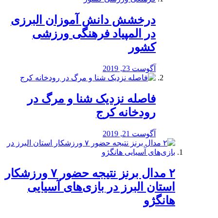
درخشش دانش آموزان البرزی
در المپیاد فرهنگی ورزشی
کشور
آگوست 23, 2019
️فاصله نزدیک شنا و مرگ در
رودخانه کرج
آگوست 21, 2019
۲ مدال برنز نتیجه حضور ۷ ورزشکار
استان البرز در بازی‌های آسیایی
هانگژو