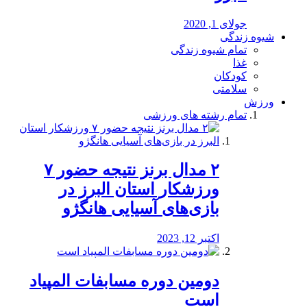
جولای 1, 2020
شیوه زندگی
تمام شیوه زندگی
غذا
کودکان
سلامتی
ورزش
تمام رشته های ورزشی
۲ مدال برنز نتیجه حضور ۷
ورزشکار استان البرز در
بازی‌های آسیایی هانگژو
اکتبر 12, 2023
دومین دوره مسابفات المپیاد
است