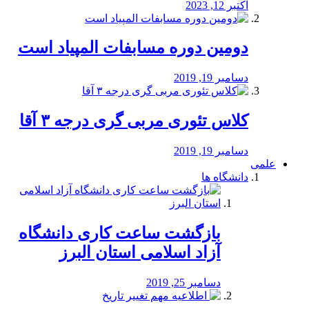
اکتبر 12, 2023
دومین دوره مسابفات المپیاد است
دسامبر 19, 2019
کلاس تئوری مربی گری درجه ۳ آقا
دسامبر 19, 2019
علمی
دانشگاه ها
بازگشت ساعت کاری دانشگاه
آزاد اسلامی استان البرز
دسامبر 25, 2019