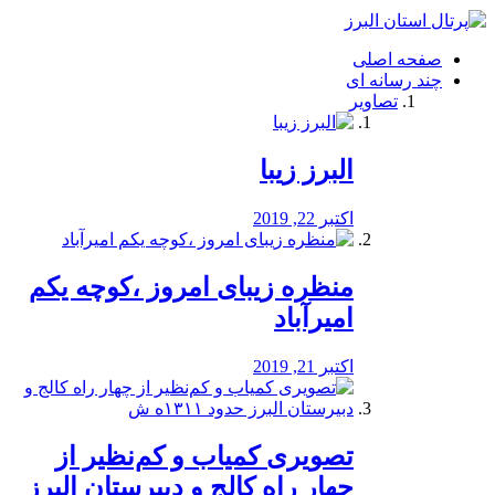
فصد
خون
صفحه اصلی
شرق
چند رسانه ای
تهران
تصاویر
خشکشویی
تصفیه
آب
البرز زیبا
طراحی
سایت
و
اکتبر 22, 2019
سئو
vip
منظره‌‌ زیبای امروز ،کوچه یکم
امیرآباد
اکتبر 21, 2019
️تصویری کمیاب و کم‌نظیر از
چهار راه كالج و دبيرستان البرز