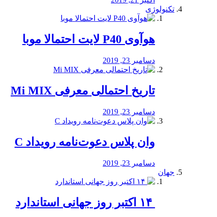
تکنولوژی
هوآوی P40 لایت احتمالا موبا
دسامبر 23, 2019
تاریخ احتمالی معرفی Mi MIX
دسامبر 23, 2019
وان پلاس دعوت‌نامه رویداد C
دسامبر 23, 2019
جهان
‏ ۱۴ اکتبر روز جهانی استاندارد