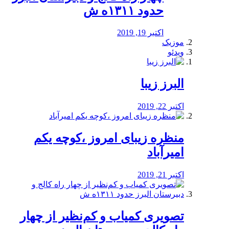
حدود ۱۳۱۱ه ش
اکتبر 19, 2019
موزیک
ویدئو
البرز زیبا
اکتبر 22, 2019
منظره‌‌ زیبای امروز ،کوچه یکم
امیرآباد
اکتبر 21, 2019
️تصویری کمیاب و کم‌نظیر از چهار