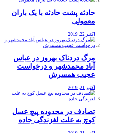
️حادثه پشت حادثه با یک باران
معمولی
اکتبر 22, 2019
مرگ دردناک بهروز در عباس
آباد محمدشهر و درخواست
عجیب همسرش
اکتبر 21, 2019
تصادف در محدوده پیچ عسل
کوچ به علت لغزندگی جاده
اکتبر 21, 2019