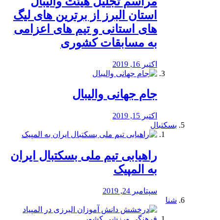
مراسم تجلیل هیئت والیبال
استان البرز از برترین های لیگ
های استانی و تیم های اعزامی
به مسابقات کشوری
اکتبر 16, 2019
جام جهانی والیبال
اکتبر 15, 2019
بسکتبال
راهیابی تیم ملی بسکتبال ایران
به المپیک
سپتامبر 24, 2019
شنا