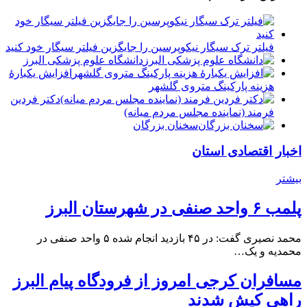
فیلتر ترک سیگار نیکوپرسین را جایگزین فیلتر سیگار خود کنید
دانشگاه علوم پزشکی البرز
افزایش یکبارۀ
هزینه پارکینگ متروی گلشهر
دكتر فردين
فرمند (نماينده مجلس مردم میانه)
سخنان بزرگان
اخبار اقتصادی استان
بیشتر
پلمب ۶ واحد صنفی در شهرستان البرز
محمد نصیری گفت: در ۴۵ بازدید انجام شده ۵ واحد صنفی در
محمدیه و یک…
مسافران کرجی امروز از فرودگاه پیام البرز
راهی کیش شدند