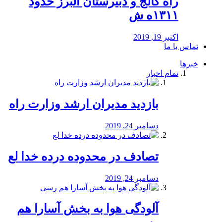
راه كالج و دبيرستان البرز حدود
۱۳۱۱ه ش
اکتبر 19, 2019
تماس با ما
خبرها
تمام اخبار
بازدید مدیران ارشد وزارت راه
دسامبر 24, 2019
تصادف در محدوده درده خدا لع
دسامبر 24, 2019
آلودگی هوا به بخش آسارا هم