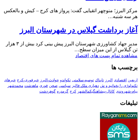
مرکز البرز؛ منوچهر اتقیایی گفت: پرواز های کرج – کیش و بالعکس
هر سه شنبه…
آغاز برداشت گیلاس در شهرستان البرز
مدیر جهاد کشاورزی شهرستان البرز پیش بینی کرد بیش از ۳ هزار
تن گیلاس از این میزان سطح…
مشاهده تمام پست های اقتصاد
برچسب ها
اربعین
اقتصادی
البرز
تابناك
توصیه-سلامتی
تکواندو
حوادث-البرز
خبرفوری-کرج
خبرهای
تکنولوڑی را بخوانید و ش
دهیاری ملک فالیز
سیاسی
صحن
فوری
ماهدشت
محمدشهر
پیام-شهروندی
کانال-پیشاهنگیکمالشهر
کرج
گرمدره
گوهردشت
تبلیغات