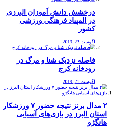
درخشش دانش آموزان البرزی
در المپیاد فرهنگی ورزشی
کشور
آگوست 23, 2019
️فاصله نزدیک شنا و مرگ در
رودخانه کرج
آگوست 21, 2019
۲ مدال برنز نتیجه حضور ۷ ورزشکار
استان البرز در بازی‌های آسیایی
هانگژو