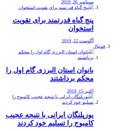
سپتامبر 26, 2019
پنج گیاه قدرتمند برای تقویت
استخوان
آگوست 22, 2019
فوتبال
بانوان استان البرزی گام اول را
محكم برداشتند
اکتبر 15, 2019
یوزپلنگان ایرانی با نتیجه عجیب
کامبوج را تسلیم خود کردند