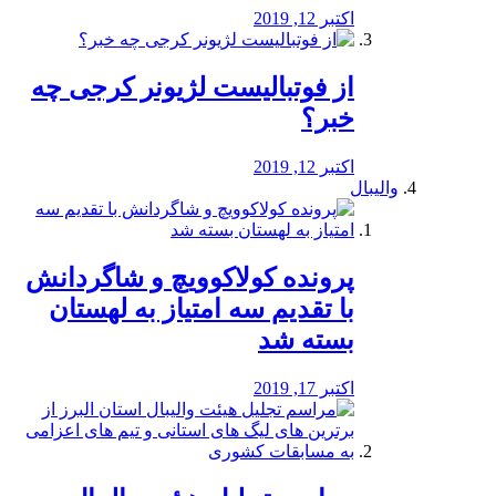
اکتبر 12, 2019
از فوتبالیست لژیونر کرجی چه
خبر؟
اکتبر 12, 2019
والیبال
پرونده کولاکوویچ و شاگردانش
با تقدیم سه امتیاز به لهستان
بسته شد
اکتبر 17, 2019