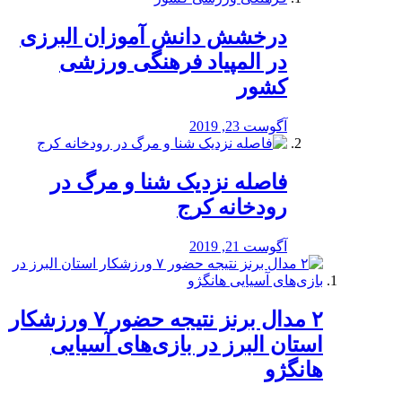
درخشش دانش آموزان البرزی
در المپیاد فرهنگی ورزشی
کشور
آگوست 23, 2019
️فاصله نزدیک شنا و مرگ در
رودخانه کرج
آگوست 21, 2019
۲ مدال برنز نتیجه حضور ۷ ورزشکار
استان البرز در بازی‌های آسیایی
هانگژو