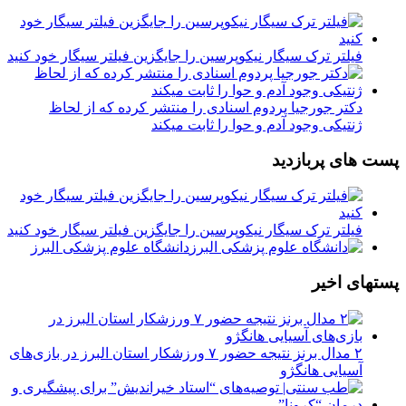
فیلتر ترک سیگار نیکوپرسین را جایگزین فیلتر سیگار خود کنید
دکتر جورجیا پردوم اسنادی را منتشر کرده که از لحاظ
ژنتیکی وجود آدم و حوا را ثابت میکند
پست های پربازدید
فیلتر ترک سیگار نیکوپرسین را جایگزین فیلتر سیگار خود کنید
دانشگاه علوم پزشکی البرز
پستهای اخیر
۲ مدال برنز نتیجه حضور ۷ ورزشکار استان البرز در بازی‌های
آسیایی هانگژو