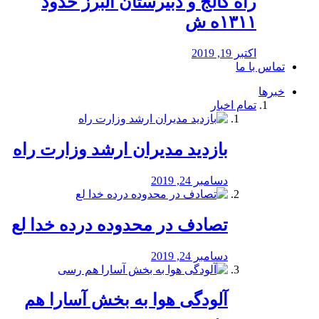
راه كالج و دبيرستان البرز حدود
۱۳۱۱ه ش
اکتبر 19, 2019
تماس با ما
خبرها
تمام اخبار
بازدید مدیران ارشد وزارت راه
دسامبر 24, 2019
تصادف در محدوده درده خدا لع
دسامبر 24, 2019
آلودگی هوا به بخش آسارا هم