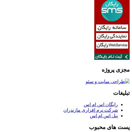
مجزی پروژه
تبلیغات
رایگان اس ام اس
شرکت نرم افزاری مازندران
پنل اس ام اس
پست های محبوب