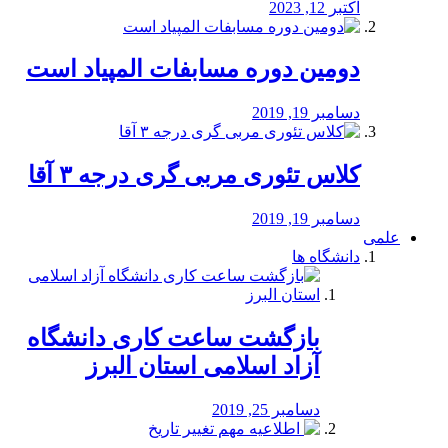
اکتبر 12, 2023
دومین دوره مسابفات المپیاد است
دسامبر 19, 2019
کلاس تئوری مربی گری درجه ۳ آقا
دسامبر 19, 2019
علمی
دانشگاه ها
بازگشت ساعت کاری دانشگاه
آزاد اسلامی استان البرز
دسامبر 25, 2019