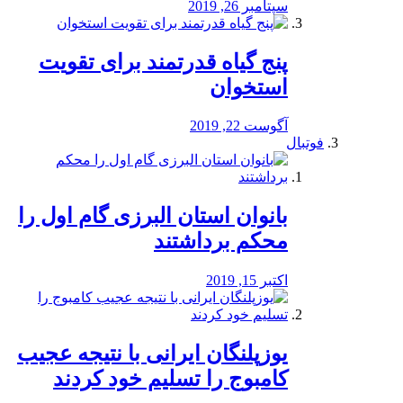
سپتامبر 26, 2019
پنج گیاه قدرتمند برای تقویت
استخوان
آگوست 22, 2019
فوتبال
بانوان استان البرزی گام اول را
محكم برداشتند
اکتبر 15, 2019
یوزپلنگان ایرانی با نتیجه عجیب
کامبوج را تسلیم خود کردند