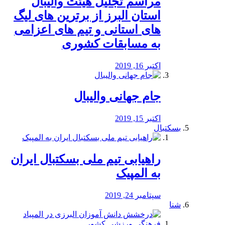
مراسم تجلیل هیئت والیبال
استان البرز از برترین های لیگ
های استانی و تیم های اعزامی
به مسابقات کشوری
اکتبر 16, 2019
جام جهانی والیبال
اکتبر 15, 2019
بسکتبال
راهیابی تیم ملی بسکتبال ایران
به المپیک
سپتامبر 24, 2019
شنا