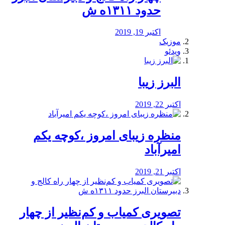
حدود ۱۳۱۱ه ش
اکتبر 19, 2019
موزیک
ویدئو
البرز زیبا
اکتبر 22, 2019
منظره‌‌ زیبای امروز ،کوچه یکم
امیرآباد
اکتبر 21, 2019
️تصویری کمیاب و کم‌نظیر از چهار