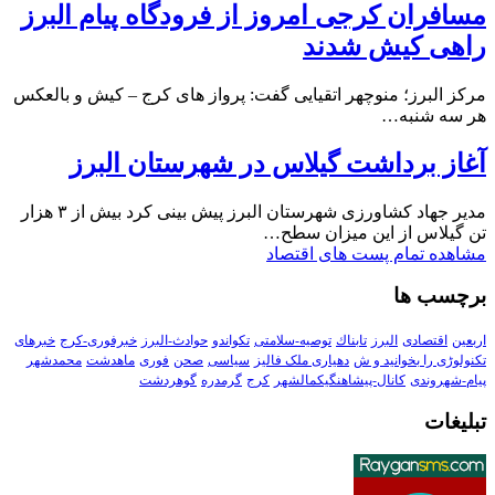
مسافران کرجی امروز از فرودگاه پیام البرز
راهی کیش شدند
مرکز البرز؛ منوچهر اتقیایی گفت: پرواز های کرج – کیش و بالعکس
هر سه شنبه…
آغاز برداشت گیلاس در شهرستان البرز
مدیر جهاد کشاورزی شهرستان البرز پیش بینی کرد بیش از ۳ هزار
تن گیلاس از این میزان سطح…
مشاهده تمام پست های اقتصاد
برچسب ها
اربعین
اقتصادی
البرز
تابناك
توصیه-سلامتی
تکواندو
حوادث-البرز
خبرفوری-کرج
خبرهای
تکنولوڑی را بخوانید و ش
دهیاری ملک فالیز
سیاسی
صحن
فوری
ماهدشت
محمدشهر
پیام-شهروندی
کانال-پیشاهنگیکمالشهر
کرج
گرمدره
گوهردشت
تبلیغات