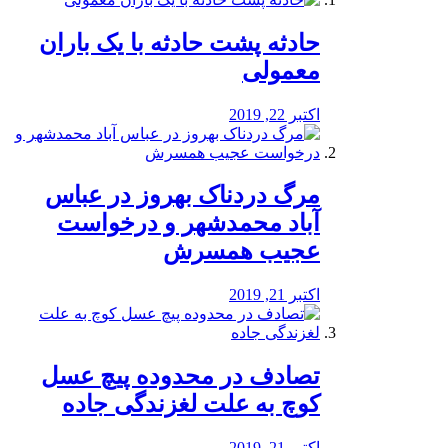
️حادثه پشت حادثه با یک باران
معمولی
اکتبر 22, 2019
مرگ دردناک بهروز در عباس
آباد محمدشهر و درخواست
عجیب همسرش
اکتبر 21, 2019
تصادف در محدوده پیچ عسل
کوچ به علت لغزندگی جاده
اکتبر 21, 2019