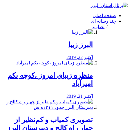
فصد
خون
صفحه اصلی
شرق
چند رسانه ای
تهران
تصاویر
خشکشویی
تصفیه
آب
البرز زیبا
طراحی
سایت
و
اکتبر 22, 2019
سئو
vip
منظره‌‌ زیبای امروز ،کوچه یکم
امیرآباد
اکتبر 21, 2019
️تصویری کمیاب و کم‌نظیر از
چهار راه كالج و دبيرستان البرز