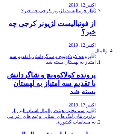
اکتبر 12, 2019
از فوتبالیست لژیونر کرجی چه
خبر؟
اکتبر 12, 2019
والیبال
پرونده کولاکوویچ و شاگردانش
با تقدیم سه امتیاز به لهستان
بسته شد
اکتبر 17, 2019