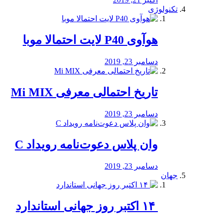
تکنولوژی
هوآوی P40 لایت احتمالا موبا
دسامبر 23, 2019
تاریخ احتمالی معرفی Mi MIX
دسامبر 23, 2019
وان پلاس دعوت‌نامه رویداد C
دسامبر 23, 2019
جهان
‏ ۱۴ اکتبر روز جهانی استاندارد