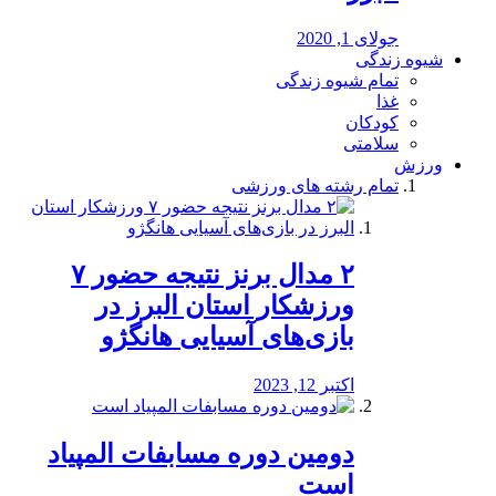
جولای 1, 2020
شیوه زندگی
تمام شیوه زندگی
غذا
کودکان
سلامتی
ورزش
تمام رشته های ورزشی
۲ مدال برنز نتیجه حضور ۷
ورزشکار استان البرز در
بازی‌های آسیایی هانگژو
اکتبر 12, 2023
دومین دوره مسابفات المپیاد
است