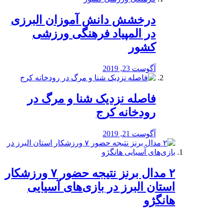
درخشش دانش آموزان البرزی
در المپیاد فرهنگی ورزشی
کشور
آگوست 23, 2019
️فاصله نزدیک شنا و مرگ در
رودخانه کرج
آگوست 21, 2019
۲ مدال برنز نتیجه حضور ۷ ورزشکار
استان البرز در بازی‌های آسیایی
هانگژو