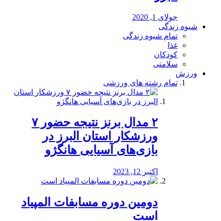
جولای 1, 2020
شیوه زندگی
تمام شیوه زندگی
غذا
کودکان
سلامتی
ورزش
تمام رشته های ورزشی
۲ مدال برنز نتیجه حضور ۷
ورزشکار استان البرز در
بازی‌های آسیایی هانگژو
اکتبر 12, 2023
دومین دوره مسابفات المپیاد
است