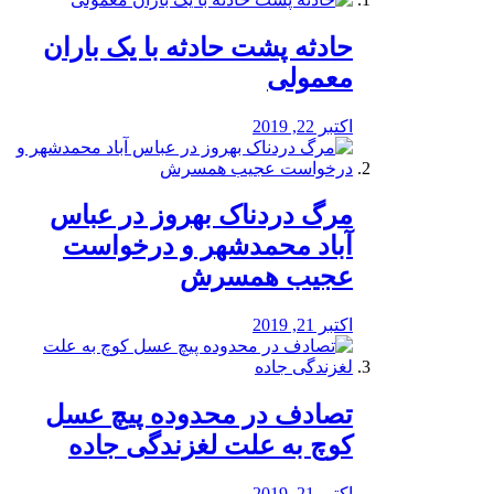
️حادثه پشت حادثه با یک باران
معمولی
اکتبر 22, 2019
مرگ دردناک بهروز در عباس
آباد محمدشهر و درخواست
عجیب همسرش
اکتبر 21, 2019
تصادف در محدوده پیچ عسل
کوچ به علت لغزندگی جاده
اکتبر 21, 2019