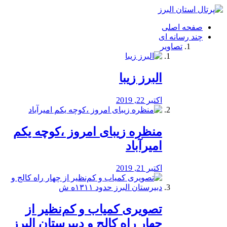
فصد
خون
صفحه اصلی
شرق
چند رسانه ای
تهران
تصاویر
خشکشویی
تصفیه
آب
البرز زیبا
طراحی
سایت
و
اکتبر 22, 2019
سئو
vip
منظره‌‌ زیبای امروز ،کوچه یکم
امیرآباد
اکتبر 21, 2019
️تصویری کمیاب و کم‌نظیر از
چهار راه كالج و دبيرستان البرز