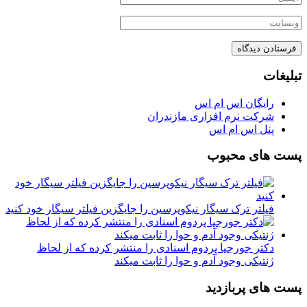
تبلیغات
رایگان اس ام اس
شرکت نرم افزاری مازندران
پنل اس ام اس
پست های محبوب
فیلتر ترک سیگار نیکوپرسین را جایگزین فیلتر سیگار خود کنید
دکتر جورجیا پردوم اسنادی را منتشر کرده که از لحاظ
ژنتیکی وجود آدم و حوا را ثابت میکند
پست های پربازدید