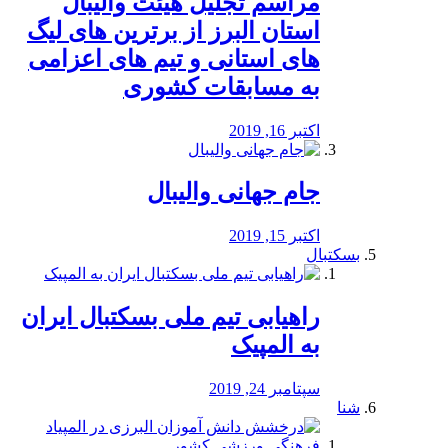
مراسم تجلیل هیئت والیبال
استان البرز از برترین های لیگ
های استانی و تیم های اعزامی
به مسابقات کشوری
اکتبر 16, 2019
جام جهانی والیبال
اکتبر 15, 2019
بسکتبال
راهیابی تیم ملی بسکتبال ایران
به المپیک
سپتامبر 24, 2019
شنا