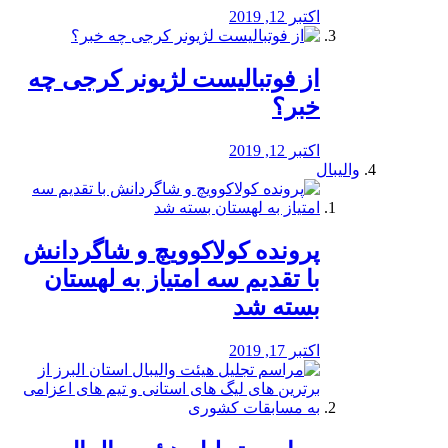
اکتبر 12, 2019
از فوتبالیست لژیونر کرجی چه
خبر؟
اکتبر 12, 2019
والیبال
پرونده کولاکوویچ و شاگردانش
با تقدیم سه امتیاز به لهستان
بسته شد
اکتبر 17, 2019