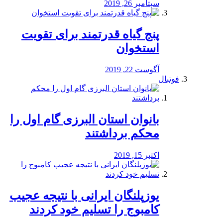
سپتامبر 26, 2019
پنج گیاه قدرتمند برای تقویت
استخوان
آگوست 22, 2019
فوتبال
بانوان استان البرزی گام اول را
محكم برداشتند
اکتبر 15, 2019
یوزپلنگان ایرانی با نتیجه عجیب
کامبوج را تسلیم خود کردند