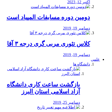
اکتبر 12, 2023
دومین دوره مسابفات المپیاد است
دسامبر 19, 2019
کلاس تئوری مربی گری درجه ۳ آقا
دسامبر 19, 2019
علمی
دانشگاه ها
بازگشت ساعت کاری دانشگاه
آزاد اسلامی استان البرز
دسامبر 25, 2019