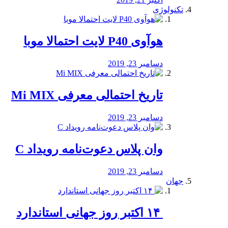
تکنولوژی
هوآوی P40 لایت احتمالا موبا
دسامبر 23, 2019
تاریخ احتمالی معرفی Mi MIX
دسامبر 23, 2019
وان پلاس دعوت‌نامه رویداد C
دسامبر 23, 2019
جهان
‏ ۱۴ اکتبر روز جهانی استاندارد