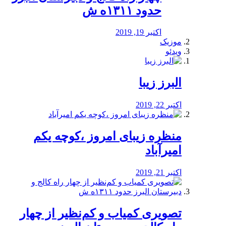
حدود ۱۳۱۱ه ش
اکتبر 19, 2019
موزیک
ویدئو
البرز زیبا
اکتبر 22, 2019
منظره‌‌ زیبای امروز ،کوچه یکم
امیرآباد
اکتبر 21, 2019
️تصویری کمیاب و کم‌نظیر از چهار