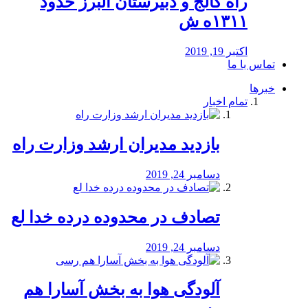
راه كالج و دبيرستان البرز حدود
۱۳۱۱ه ش
اکتبر 19, 2019
تماس با ما
خبرها
تمام اخبار
بازدید مدیران ارشد وزارت راه
دسامبر 24, 2019
تصادف در محدوده درده خدا لع
دسامبر 24, 2019
آلودگی هوا به بخش آسارا هم