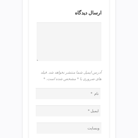
ی
ت
ارسال دیدگاه
ص
ف
ی
ه
آ
ب
ط
ر
ا
آدرس ایمیل شما منتشر نخواهد شد. فیلد
ح
های ضروری با * مشخص شده است.
*
ی
س
ا
ی
ت
و
س
ئ
و