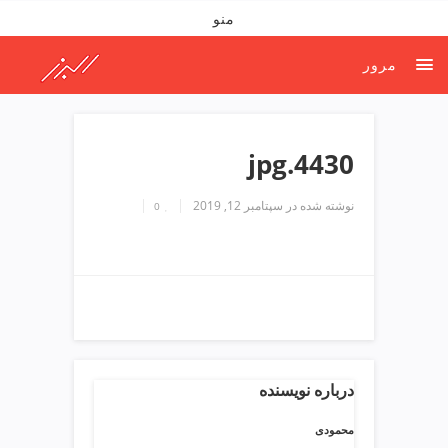
ف
منو
ص
د
مرور
خ
و
ن
ش
4430.jpg
ر
ق
نوشته شده در
سپتامبر 12, 2019
0
ت
ه
ر
ا
ن
خ
ش
ک
ش
درباره نویسنده
و
ی
محمودی