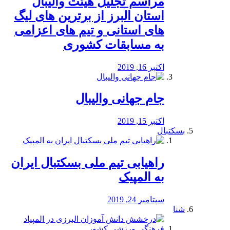
مراسم تجلیل هیئت والیبال
استان البرز از برترین های لیگ
های استانی و تیم های اعزامی
به مسابقات کشوری
اکتبر 16, 2019
جام جهانی والیبال
اکتبر 15, 2019
بسکتبال
راهیابی تیم ملی بسکتبال ایران
به المپیک
سپتامبر 24, 2019
شنا