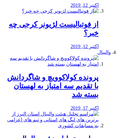
اکتبر 12, 2019
از فوتبالیست لژیونر کرجی چه
خبر؟
اکتبر 12, 2019
والیبال
پرونده کولاکوویچ و شاگردانش
با تقدیم سه امتیاز به لهستان
بسته شد
اکتبر 17, 2019