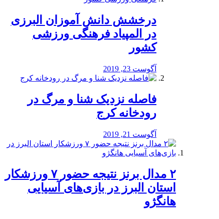
درخشش دانش آموزان البرزی
در المپیاد فرهنگی ورزشی
کشور
آگوست 23, 2019
️فاصله نزدیک شنا و مرگ در
رودخانه کرج
آگوست 21, 2019
۲ مدال برنز نتیجه حضور ۷ ورزشکار
استان البرز در بازی‌های آسیایی
هانگژو