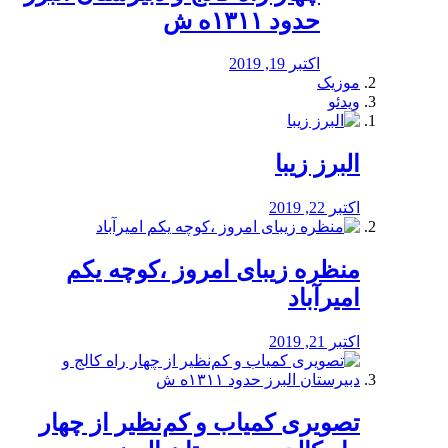
حدود ۱۳۱۱ه ش
اکتبر 19, 2019
موزیک
ویدئو
البرز زیبا
اکتبر 22, 2019
منظره‌‌ زیبای امروز ،کوچه یکم
امیرآباد
اکتبر 21, 2019
️تصویری کمیاب و کم‌نظیر از چهار