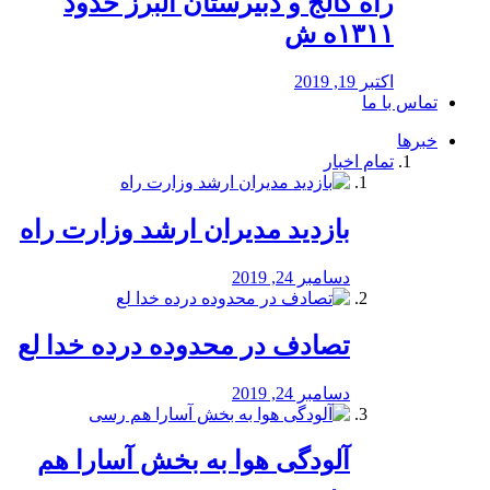
راه كالج و دبيرستان البرز حدود
۱۳۱۱ه ش
اکتبر 19, 2019
تماس با ما
خبرها
تمام اخبار
بازدید مدیران ارشد وزارت راه
دسامبر 24, 2019
تصادف در محدوده درده خدا لع
دسامبر 24, 2019
آلودگی هوا به بخش آسارا هم