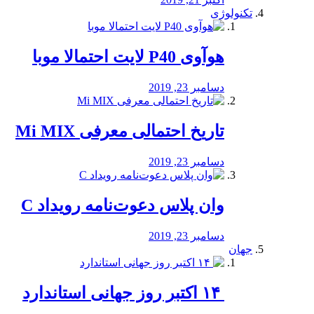
تکنولوژی
هوآوی P40 لایت احتمالا موبا
دسامبر 23, 2019
تاریخ احتمالی معرفی Mi MIX
دسامبر 23, 2019
وان پلاس دعوت‌نامه رویداد C
دسامبر 23, 2019
جهان
‏ ۱۴ اکتبر روز جهانی استاندارد