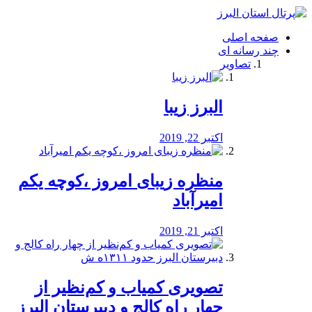
فصد
خون
صفحه اصلی
شرق
چند رسانه ای
تهران
تصاویر
خشکشویی
تصفیه
آب
البرز زیبا
طراحی
سایت
و
اکتبر 22, 2019
سئو
vip
منظره‌‌ زیبای امروز ،کوچه یکم
امیرآباد
اکتبر 21, 2019
️تصویری کمیاب و کم‌نظیر از
چهار راه كالج و دبيرستان البرز