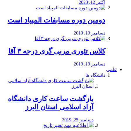
اکتبر 12, 2023
دومین دوره مسابفات المپیاد است
دسامبر 19, 2019
کلاس تئوری مربی گری درجه ۳ آقا
دسامبر 19, 2019
علمی
دانشگاه ها
بازگشت ساعت کاری دانشگاه
آزاد اسلامی استان البرز
دسامبر 25, 2019