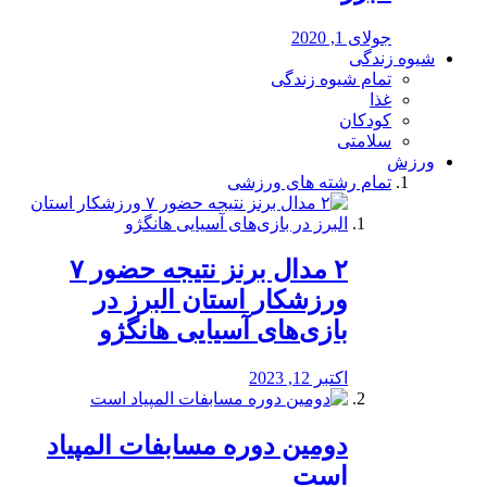
جولای 1, 2020
شیوه زندگی
تمام شیوه زندگی
غذا
کودکان
سلامتی
ورزش
تمام رشته های ورزشی
۲ مدال برنز نتیجه حضور ۷
ورزشکار استان البرز در
بازی‌های آسیایی هانگژو
اکتبر 12, 2023
دومین دوره مسابفات المپیاد
است