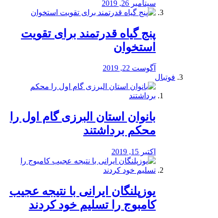
سپتامبر 26, 2019
پنج گیاه قدرتمند برای تقویت
استخوان
آگوست 22, 2019
فوتبال
بانوان استان البرزی گام اول را
محكم برداشتند
اکتبر 15, 2019
یوزپلنگان ایرانی با نتیجه عجیب
کامبوج را تسلیم خود کردند