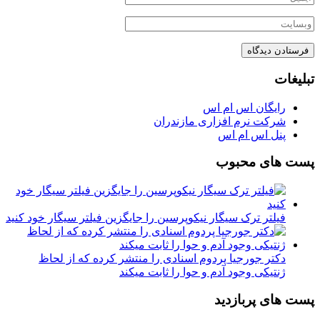
تبلیغات
رایگان اس ام اس
شرکت نرم افزاری مازندران
پنل اس ام اس
پست های محبوب
فیلتر ترک سیگار نیکوپرسین را جایگزین فیلتر سیگار خود کنید
دکتر جورجیا پردوم اسنادی را منتشر کرده که از لحاظ
ژنتیکی وجود آدم و حوا را ثابت میکند
پست های پربازدید