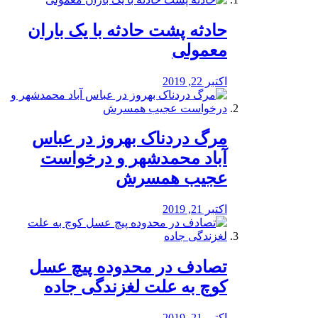
️حادثه پشت حادثه با یک باران
معمولی
اکتبر 22, 2019
مرگ دردناک بهروز در عباس
آباد محمدشهر و درخواست
عجیب همسرش
اکتبر 21, 2019
تصادف در محدوده پیچ عسل
کوچ به علت لغزندگی جاده
اکتبر 21, 2019