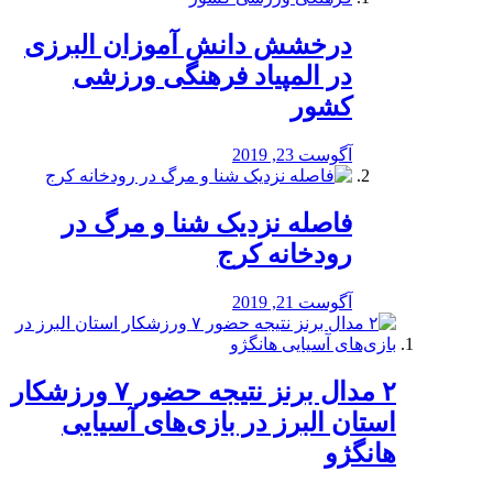
درخشش دانش آموزان البرزی
در المپیاد فرهنگی ورزشی
کشور
آگوست 23, 2019
️فاصله نزدیک شنا و مرگ در
رودخانه کرج
آگوست 21, 2019
۲ مدال برنز نتیجه حضور ۷ ورزشکار
استان البرز در بازی‌های آسیایی
هانگژو