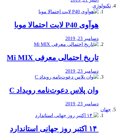
تکنولوژی
هوآوی P40 لایت احتمالا موبا
دسامبر 23, 2019
تاریخ احتمالی معرفی Mi MIX
دسامبر 23, 2019
وان پلاس دعوت‌نامه رویداد C
دسامبر 23, 2019
جهان
‏ ۱۴ اکتبر روز جهانی استاندارد