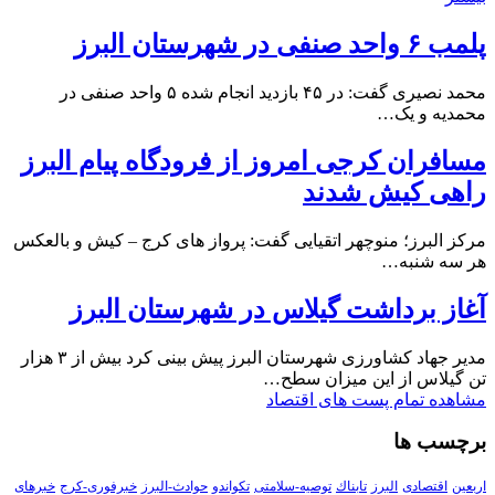
پلمب ۶ واحد صنفی در شهرستان البرز
محمد نصیری گفت: در ۴۵ بازدید انجام شده ۵ واحد صنفی در
محمدیه و یک…
مسافران کرجی امروز از فرودگاه پیام البرز
راهی کیش شدند
مرکز البرز؛ منوچهر اتقیایی گفت: پرواز های کرج – کیش و بالعکس
هر سه شنبه…
آغاز برداشت گیلاس در شهرستان البرز
مدیر جهاد کشاورزی شهرستان البرز پیش بینی کرد بیش از ۳ هزار
تن گیلاس از این میزان سطح…
مشاهده تمام پست های اقتصاد
برچسب ها
اربعین
اقتصادی
البرز
تابناك
توصیه-سلامتی
تکواندو
حوادث-البرز
خبرفوری-کرج
خبرهای