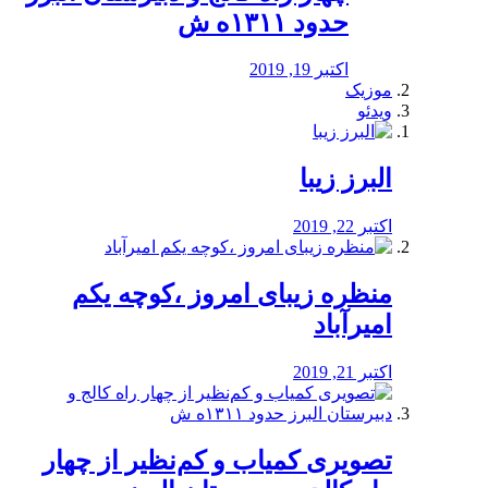
حدود ۱۳۱۱ه ش
اکتبر 19, 2019
موزیک
ویدئو
البرز زیبا
اکتبر 22, 2019
منظره‌‌ زیبای امروز ،کوچه یکم
امیرآباد
اکتبر 21, 2019
️تصویری کمیاب و کم‌نظیر از چهار