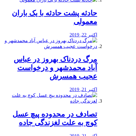
️حادثه پشت حادثه با یک باران
معمولی
اکتبر 22, 2019
مرگ دردناک بهروز در عباس
آباد محمدشهر و درخواست
عجیب همسرش
اکتبر 21, 2019
تصادف در محدوده پیچ عسل
کوچ به علت لغزندگی جاده
اکتبر 21, 2019