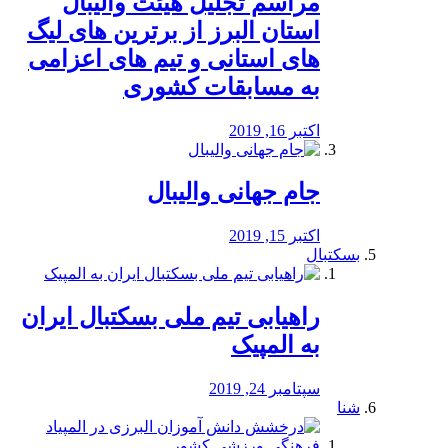
مراسم تجلیل هیئت والیبال
استان البرز از برترین های لیگ
های استانی و تیم های اعزامی
به مسابقات کشوری
اکتبر 16, 2019
جام جهانی والیبال
اکتبر 15, 2019
بسکتبال
راهیابی تیم ملی بسکتبال ایران
به المپیک
سپتامبر 24, 2019
شنا