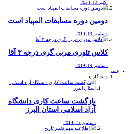
اکتبر 12, 2023
دومین دوره مسابفات المپیاد است
دسامبر 19, 2019
کلاس تئوری مربی گری درجه ۳ آقا
دسامبر 19, 2019
علمی
دانشگاه ها
بازگشت ساعت کاری دانشگاه
آزاد اسلامی استان البرز
دسامبر 25, 2019