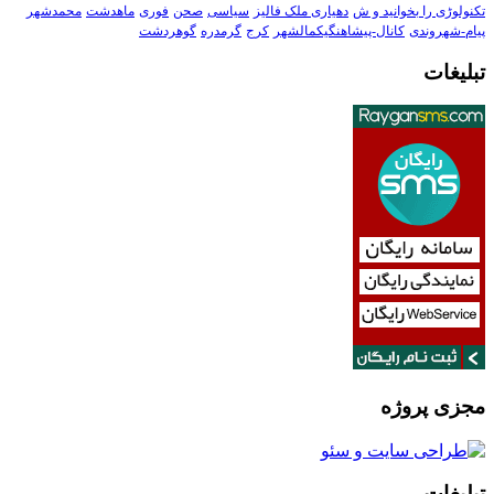
تکنولوڑی را بخوانید و ش
دهیاری ملک فالیز
سیاسی
صحن
فوری
ماهدشت
محمدشهر
پیام-شهروندی
کانال-پیشاهنگیکمالشهر
کرج
گرمدره
گوهردشت
تبلیغات
مجزی پروژه
تبلیغات