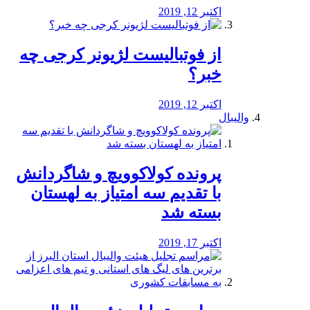
اکتبر 12, 2019
از فوتبالیست لژیونر کرجی چه
خبر؟
اکتبر 12, 2019
والیبال
پرونده کولاکوویچ و شاگردانش
با تقدیم سه امتیاز به لهستان
بسته شد
اکتبر 17, 2019