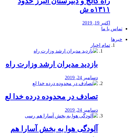
راه كالج و دبيرستان البرز حدود
۱۳۱۱ه ش
اکتبر 19, 2019
تماس با ما
خبرها
تمام اخبار
بازدید مدیران ارشد وزارت راه
دسامبر 24, 2019
تصادف در محدوده درده خدا لع
دسامبر 24, 2019
آلودگی هوا به بخش آسارا هم