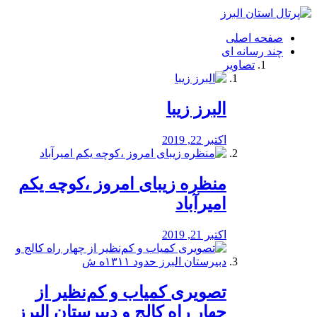
فصد
خون
صفحه اصلی
شرق
چند رسانه ای
تهران
تصاویر
خشکشویی
تصفیه
آب
البرز زیبا
طراحی
سایت
و
اکتبر 22, 2019
سئو
vip
منظره‌‌ زیبای امروز ،کوچه یکم
امیرآباد
اکتبر 21, 2019
️تصویری کمیاب و کم‌نظیر از
چهار راه كالج و دبيرستان البرز