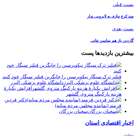
پست قبلی
️سد کرج نیازی به لایروبی ندار
پست بعدی
گاردین باز هم بنیامین نتانی
بیشترین بازدیدها پست
فیلتر ترک سیگار نیکوپرسین را جایگزین فیلتر سیگار خود کنید
دانشگاه علوم پزشکی البرز
افزایش یکبارۀ
هزینه پارکینگ متروی گلشهر
دكتر فردين
فرمند (نماينده مجلس مردم میانه)
سخنان بزرگان
اخبار اقتصادی استان
بیشتر