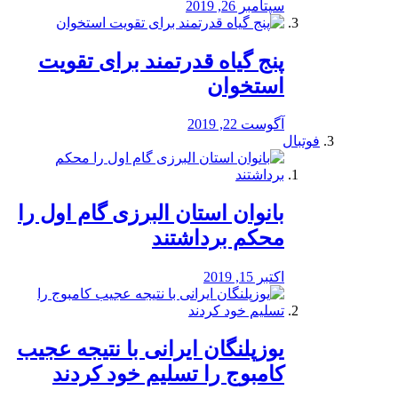
سپتامبر 26, 2019
پنج گیاه قدرتمند برای تقویت
استخوان
آگوست 22, 2019
فوتبال
بانوان استان البرزی گام اول را
محكم برداشتند
اکتبر 15, 2019
یوزپلنگان ایرانی با نتیجه عجیب
کامبوج را تسلیم خود کردند