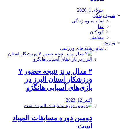
جولای 1, 2020
شیوه زندگی
تمام شیوه زندگی
غذا
کودکان
سلامتی
ورزش
تمام رشته های ورزشی
۲ مدال برنز نتیجه حضور ۷
ورزشکار استان البرز در
بازی‌های آسیایی هانگژو
اکتبر 12, 2023
دومین دوره مسابفات المپیاد
است