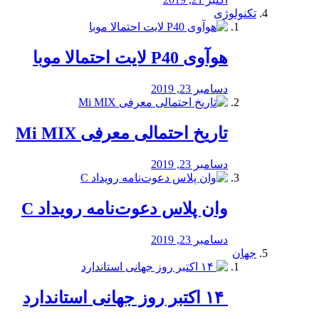
تکنولوژی
هوآوی P40 لایت احتمالا موبا
دسامبر 23, 2019
تاریخ احتمالی معرفی Mi MIX
دسامبر 23, 2019
وان پلاس دعوت‌نامه رویداد C
دسامبر 23, 2019
جهان
‏ ۱۴ اکتبر روز جهانی استاندارد