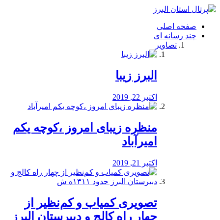
فصد
خون
صفحه اصلی
شرق
چند رسانه ای
تهران
تصاویر
خشکشویی
تصفیه
آب
البرز زیبا
طراحی
سایت
و
اکتبر 22, 2019
سئو
vip
منظره‌‌ زیبای امروز ،کوچه یکم
امیرآباد
اکتبر 21, 2019
️تصویری کمیاب و کم‌نظیر از
چهار راه كالج و دبيرستان البرز