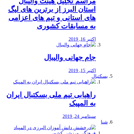
مراسم تجلیل هیئت والیبال
استان البرز از برترین های لیگ
های استانی و تیم های اعزامی
به مسابقات کشوری
اکتبر 16, 2019
جام جهانی والیبال
اکتبر 15, 2019
بسکتبال
راهیابی تیم ملی بسکتبال ایران
به المپیک
سپتامبر 24, 2019
شنا