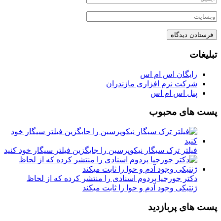
تبلیغات
رایگان اس ام اس
شرکت نرم افزاری مازندران
پنل اس ام اس
پست های محبوب
فیلتر ترک سیگار نیکوپرسین را جایگزین فیلتر سیگار خود کنید
دکتر جورجیا پردوم اسنادی را منتشر کرده که از لحاظ
ژنتیکی وجود آدم و حوا را ثابت میکند
پست های پربازدید