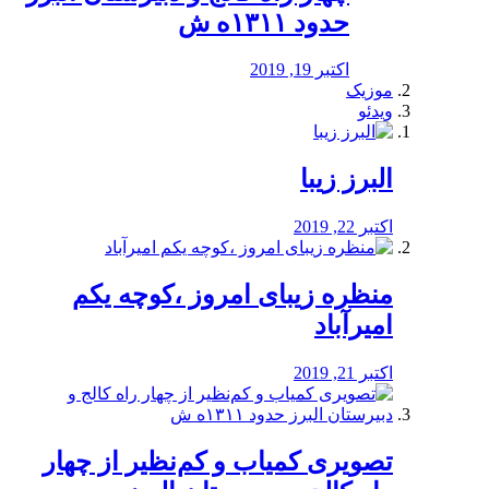
حدود ۱۳۱۱ه ش
اکتبر 19, 2019
موزیک
ویدئو
البرز زیبا
اکتبر 22, 2019
منظره‌‌ زیبای امروز ،کوچه یکم
امیرآباد
اکتبر 21, 2019
️تصویری کمیاب و کم‌نظیر از چهار