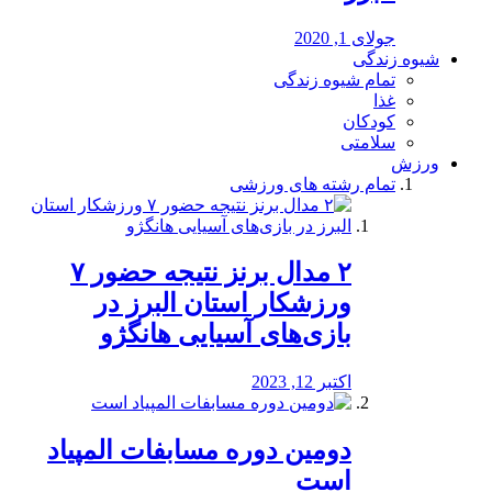
جولای 1, 2020
شیوه زندگی
تمام شیوه زندگی
غذا
کودکان
سلامتی
ورزش
تمام رشته های ورزشی
۲ مدال برنز نتیجه حضور ۷
ورزشکار استان البرز در
بازی‌های آسیایی هانگژو
اکتبر 12, 2023
دومین دوره مسابفات المپیاد
است