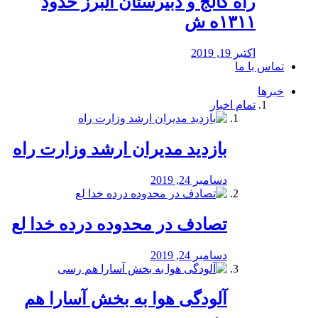
راه كالج و دبيرستان البرز حدود
۱۳۱۱ه ش
اکتبر 19, 2019
تماس با ما
خبرها
تمام اخبار
بازدید مدیران ارشد وزارت راه
دسامبر 24, 2019
تصادف در محدوده درده خدا لع
دسامبر 24, 2019
آلودگی هوا به بخش آسارا هم