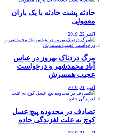
️حادثه پشت حادثه با یک باران
معمولی
اکتبر 22, 2019
مرگ دردناک بهروز در عباس
آباد محمدشهر و درخواست
عجیب همسرش
اکتبر 21, 2019
تصادف در محدوده پیچ عسل
کوچ به علت لغزندگی جاده
اکتبر 21, 2019