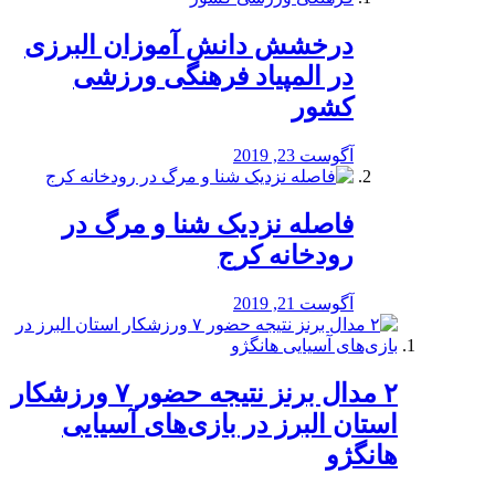
درخشش دانش آموزان البرزی
در المپیاد فرهنگی ورزشی
کشور
آگوست 23, 2019
️فاصله نزدیک شنا و مرگ در
رودخانه کرج
آگوست 21, 2019
۲ مدال برنز نتیجه حضور ۷ ورزشکار
استان البرز در بازی‌های آسیایی
هانگژو