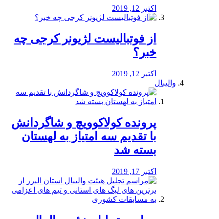
اکتبر 12, 2019
از فوتبالیست لژیونر کرجی چه
خبر؟
اکتبر 12, 2019
والیبال
پرونده کولاکوویچ و شاگردانش
با تقدیم سه امتیاز به لهستان
بسته شد
اکتبر 17, 2019