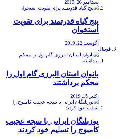
سپتامبر 26, 2019
پنج گیاه قدرتمند برای تقویت
استخوان
آگوست 22, 2019
فوتبال
بانوان استان البرزی گام اول را
محكم برداشتند
اکتبر 15, 2019
یوزپلنگان ایرانی با نتیجه عجیب
کامبوج را تسلیم خود کردند