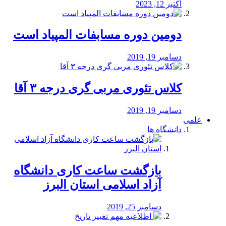
اکتبر 12, 2023
دومین دوره مسابفات المپیاد است
دسامبر 19, 2019
کلاس تئوری مربی گری درجه ۳ آقا
دسامبر 19, 2019
علمی
دانشگاه ها
بازگشت ساعت کاری دانشگاه
آزاد اسلامی استان البرز
دسامبر 25, 2019