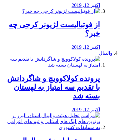
اکتبر 12, 2019
از فوتبالیست لژیونر کرجی چه
خبر؟
اکتبر 12, 2019
والیبال
پرونده کولاکوویچ و شاگردانش
با تقدیم سه امتیاز به لهستان
بسته شد
اکتبر 17, 2019