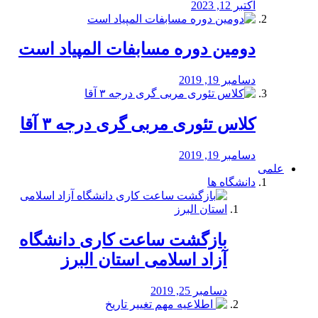
اکتبر 12, 2023
دومین دوره مسابفات المپیاد است
دسامبر 19, 2019
کلاس تئوری مربی گری درجه ۳ آقا
دسامبر 19, 2019
علمی
دانشگاه ها
بازگشت ساعت کاری دانشگاه
آزاد اسلامی استان البرز
دسامبر 25, 2019