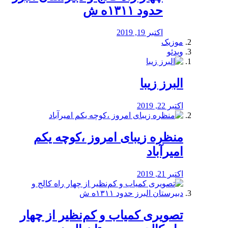
حدود ۱۳۱۱ه ش
اکتبر 19, 2019
موزیک
ویدئو
البرز زیبا
اکتبر 22, 2019
منظره‌‌ زیبای امروز ،کوچه یکم
امیرآباد
اکتبر 21, 2019
️تصویری کمیاب و کم‌نظیر از چهار