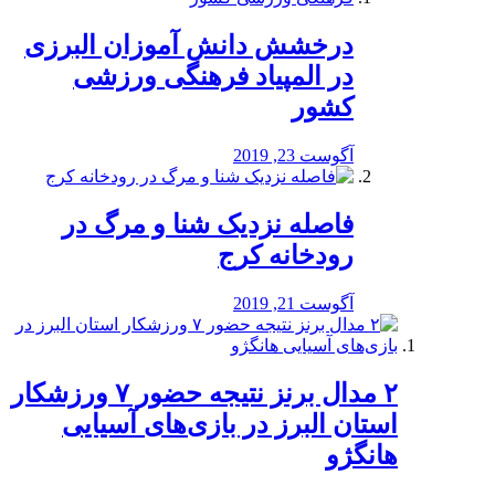
درخشش دانش آموزان البرزی
در المپیاد فرهنگی ورزشی
کشور
آگوست 23, 2019
️فاصله نزدیک شنا و مرگ در
رودخانه کرج
آگوست 21, 2019
۲ مدال برنز نتیجه حضور ۷ ورزشکار
استان البرز در بازی‌های آسیایی
هانگژو