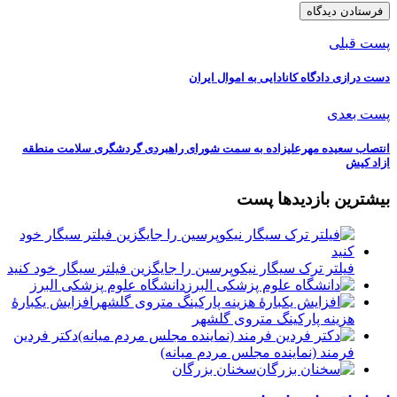
پست قبلی
دست درازی دادگاه کانادایی به اموال ایران
پست بعدی
انتصاب سعیده مهرعلیزاده به سمت شورای راهبردی گردشگری سلامت منطقه
ازاد کیش
بیشترین بازدیدها پست
فیلتر ترک سیگار نیکوپرسین را جایگزین فیلتر سیگار خود کنید
دانشگاه علوم پزشکی البرز
افزایش یکبارۀ
هزینه پارکینگ متروی گلشهر
دكتر فردين
فرمند (نماينده مجلس مردم میانه)
سخنان بزرگان