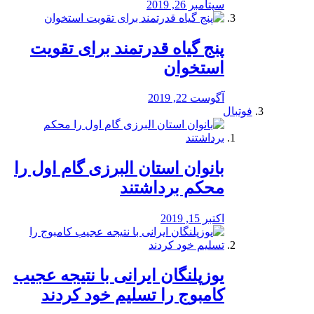
سپتامبر 26, 2019
پنج گیاه قدرتمند برای تقویت
استخوان
آگوست 22, 2019
فوتبال
بانوان استان البرزی گام اول را
محكم برداشتند
اکتبر 15, 2019
یوزپلنگان ایرانی با نتیجه عجیب
کامبوج را تسلیم خود کردند