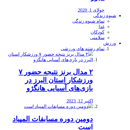
جولای 1, 2020
شیوه زندگی
تمام شیوه زندگی
غذا
کودکان
سلامتی
ورزش
تمام رشته های ورزشی
۲ مدال برنز نتیجه حضور ۷
ورزشکار استان البرز در
بازی‌های آسیایی هانگژو
اکتبر 12, 2023
دومین دوره مسابفات المپیاد
است