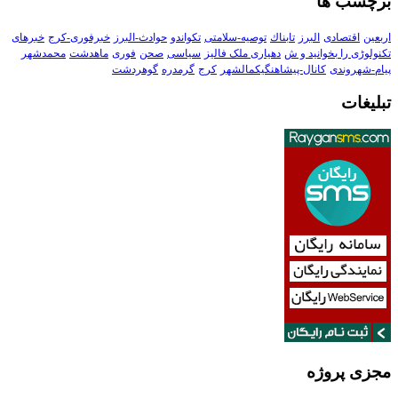
برچسب ها
اربعین
اقتصادی
البرز
تابناك
توصیه-سلامتی
تکواندو
حوادث-البرز
خبرفوری-کرج
خبرهای
تکنولوڑی را بخوانید و ش
دهیاری ملک فالیز
سیاسی
صحن
فوری
ماهدشت
محمدشهر
پیام-شهروندی
کانال-پیشاهنگیکمالشهر
کرج
گرمدره
گوهردشت
تبلیغات
مجزی پروژه