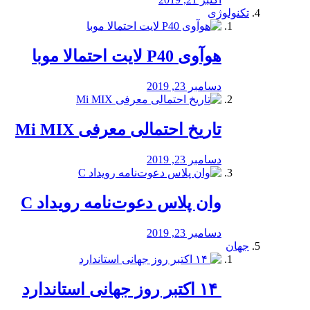
تکنولوژی
هوآوی P40 لایت احتمالا موبا
دسامبر 23, 2019
تاریخ احتمالی معرفی Mi MIX
دسامبر 23, 2019
وان پلاس دعوت‌نامه رویداد C
دسامبر 23, 2019
جهان
‏ ۱۴ اکتبر روز جهانی استاندارد