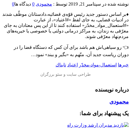
نوشته شده در
سپتامبر 21, 2019
توسط :
محمودی
0
دیدگاه ها
0
♦️بر اساس دستور جدید رئیس قوّه‌ی قضائیه،دادستانان موظّف شدند
در ادبیات قضایی، به جای لفظ «#اعتیاد«، از عبارت
«#استعمال_مواد_مخدّر« استفاده کنند تا از این پس معتادان به جای
معرّفی به زندان، به مراکز درمانی دولتی یا خصوصی یا خیریه‌های
مردم‌نهاد معرّفی شوند.
👈 رو سیاهی‌اش هم باشد برای آن کس که دستگاه قضا را در
دوران ریاست جدید آن، متّهم به «بگیر و ببند» نمود…
خبرها
استعمال-مواد-مخدّر
اعتیاد
تابناك
درباره نویسنده
محمودی
یک پیشنهاد برای شما: