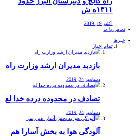
راه كالج و دبيرستان البرز حدود
۱۳۱۱ه ش
اکتبر 19, 2019
تماس با ما
خبرها
تمام اخبار
بازدید مدیران ارشد وزارت راه
دسامبر 24, 2019
تصادف در محدوده درده خدا لع
دسامبر 24, 2019
آلودگی هوا به بخش آسارا هم