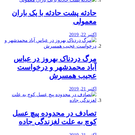
️حادثه پشت حادثه با یک باران
معمولی
اکتبر 22, 2019
مرگ دردناک بهروز در عباس
آباد محمدشهر و درخواست
عجیب همسرش
اکتبر 21, 2019
تصادف در محدوده پیچ عسل
کوچ به علت لغزندگی جاده
اکتبر 21, 2019