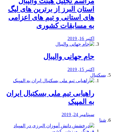
مراسم تجلیل هیئت والیبال
استان البرز از برترین های لیگ
های استانی و تیم های اعزامی
به مسابقات کشوری
اکتبر 16, 2019
جام جهانی والیبال
اکتبر 15, 2019
بسکتبال
راهیابی تیم ملی بسکتبال ایران
به المپیک
سپتامبر 24, 2019
شنا