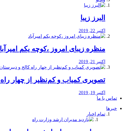
البرز زیبا
اکتبر 22, 2019
منظره‌‌ زیبای امروز ،کوچه یکم امیرآبا
اکتبر 21, 2019
️تصویری کمیاب و کم‌نظیر از چهار راه كالج
اکتبر 19, 2019
تماس با ما
خبرها
تمام اخبار