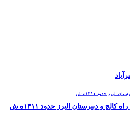
رآباد
كالج و دبيرستان البرز حدود ۱۳۱۱ه ش