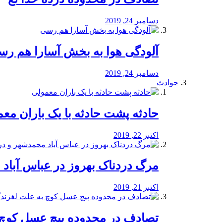
دسامبر 24, 2019
آلودگی هوا به بخش آسارا هم ر
دسامبر 24, 2019
حوادث
️حادثه پشت حادثه با یک باران مع
اکتبر 22, 2019
مرگ دردناک بهروز در عباس آب
اکتبر 21, 2019
تصادف در محدوده پیچ عسل کوچ 