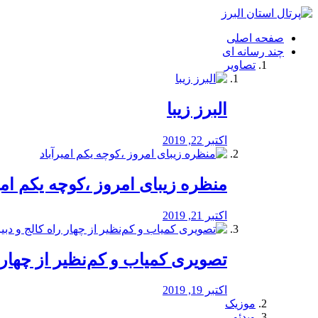
فصد
خون
صفحه اصلی
شرق
چند رسانه ای
تهران
تصاویر
خشکشویی
تصفیه
آب
البرز زیبا
طراحی
سایت
و
اکتبر 22, 2019
سئو
vip
منظره‌‌ زیبای امروز ،کوچه یکم امی
اکتبر 21, 2019
️تصویری کمیاب و کم‌نظیر از چهار راه 
اکتبر 19, 2019
موزیک
ویدئو