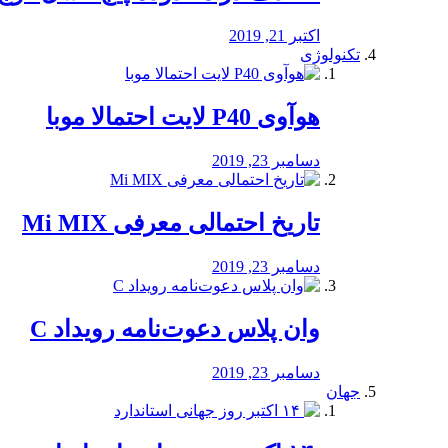
اکتبر 21, 2019
تکنولوژی
هوآوی P40 لایت احتمالا موبا
دسامبر 23, 2019
تاریخ احتمالی معرفی Mi MIX
دسامبر 23, 2019
وان پلاس دعوت‌نامه رویداد C
دسامبر 23, 2019
جهان