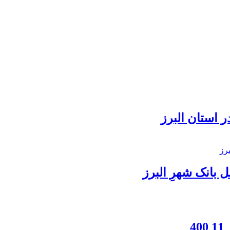
 استان البرز
بانک شهرِ البرز
4