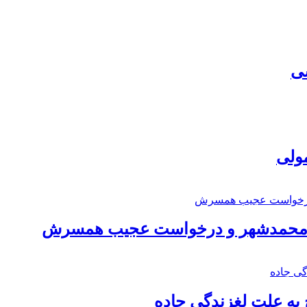
سی
مولی
اد محمدشهر و درخواست عجیب همسرش
به علت لغزندگی جاده