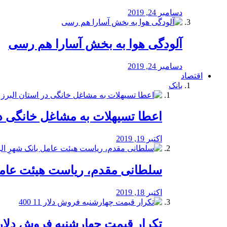
دسامبر 24, 2019
آلودگی هوا به بخش آسارا هم رسی
دسامبر 24, 2019
اقتصاد
بانک
️اعطا تسیهلات به مشاغل خانگی در
اکتبر 19, 2019
سلطانی مقدم، ریاست هیئت عامل 
اکتبر 18, 2019
تکرار قیمت چهارشنبه فروش دلار 11 00