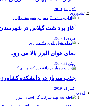
اکتبر 17, 2019
کشاورزی
آغاز برداشت گیلاس در شهرستان 
جولای 1, 2020
دمای هوای البرز بالا می رود
ژوئن 25, 2020
جذب سرباز در دانشکده کشاورز
اکتبر 21, 2019
انرژی