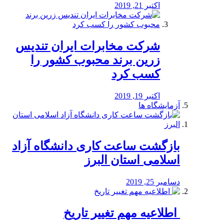
اکتبر 21, 2019
شرکت مخابرات ایران تندیس
زرین برند محبوب کشور را
کسب کرد
اکتبر 19, 2019
آزمایشگاه ها
بازگشت ساعت کاری دانشگاه آزاد
اسلامی استان البرز
دسامبر 25, 2019
️ اطلاعیه مهم تغییر تاریخ