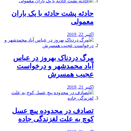
️حادثه پشت حادثه با یک باران
معمولی
اکتبر 22, 2019
مرگ دردناک بهروز در عباس
آباد محمدشهر و درخواست
عجیب همسرش
اکتبر 21, 2019
تصادف در محدوده پیچ عسل
کوچ به علت لغزندگی جاده