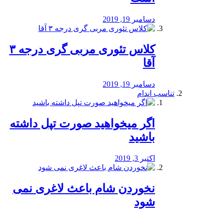
دسامبر 19, 2019
کلاس تئوری مربی گری درجه ۳
آقا
دسامبر 19, 2019
تناسب اندام
اگر میخواهید صورت تپل داشته
باشید
اکتبر 3, 2019
نخوردن شام باعث لاغری نمی
‌شود