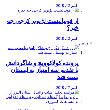
اکتبر 12, 2019
از فوتبالیست لژیونر کرجی چه
خبر؟
اکتبر 12, 2019
والیبال
پرونده کولاکوویچ و شاگردانش
با تقدیم سه امتیاز به لهستان
بسته شد
اکتبر 17, 2019