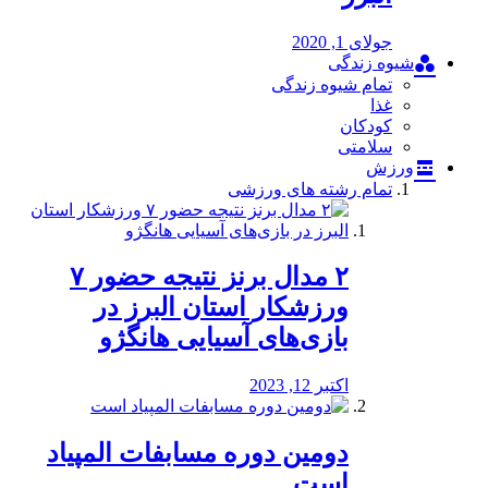
جولای 1, 2020
شیوه زندگی
تمام شیوه زندگی
غذا
کودکان
سلامتی
ورزش
تمام رشته های ورزشی
۲ مدال برنز نتیجه حضور ۷
ورزشکار استان البرز در
بازی‌های آسیایی هانگژو
اکتبر 12, 2023
دومین دوره مسابفات المپیاد
است