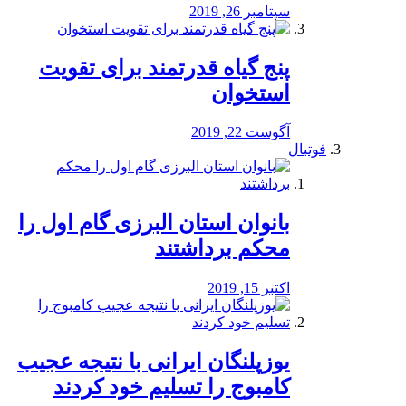
سپتامبر 26, 2019
پنج گیاه قدرتمند برای تقویت
استخوان
آگوست 22, 2019
فوتبال
بانوان استان البرزی گام اول را
محكم برداشتند
اکتبر 15, 2019
یوزپلنگان ایرانی با نتیجه عجیب
کامبوج را تسلیم خود کردند