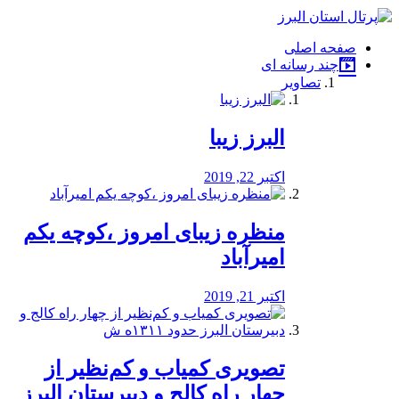
فصد
خون
صفحه اصلی
شرق
چند رسانه ای
تهران
تصاویر
خشکشویی
تصفیه
آب
البرز زیبا
طراحی
سایت
و
اکتبر 22, 2019
سئو
vip
منظره‌‌ زیبای امروز ،کوچه یکم
امیرآباد
اکتبر 21, 2019
️تصویری کمیاب و کم‌نظیر از
چهار راه كالج و دبيرستان البرز