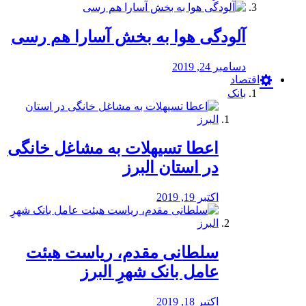
آلودگی هوا به بخش آسارا هم رسی
دسامبر 24, 2019
اقتصاد
بانک
️اعطا تسیهلات به مشاغل خانگی
در استان البرز
اکتبر 19, 2019
سلطانی مقدم، ریاست هیئت
عامل بانک شهرِ البرز
اکتبر 18, 2019