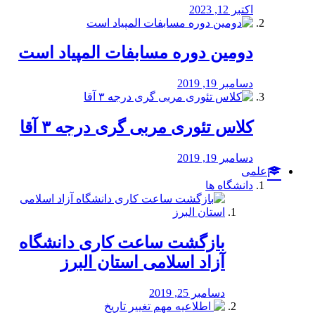
اکتبر 12, 2023
دومین دوره مسابفات المپیاد است
دسامبر 19, 2019
کلاس تئوری مربی گری درجه ۳ آقا
دسامبر 19, 2019
علمی
دانشگاه ها
بازگشت ساعت کاری دانشگاه
آزاد اسلامی استان البرز
دسامبر 25, 2019