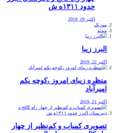
حدود ۱۳۱۱ه ش
اکتبر 19, 2019
موزیک
ویدئو
البرز زیبا
اکتبر 22, 2019
منظره‌‌ زیبای امروز ،کوچه یکم
امیرآباد
اکتبر 21, 2019
️تصویری کمیاب و کم‌نظیر از چهار