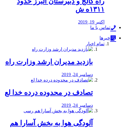
راه كالج و دبيرستان البرز حدود
۱۳۱۱ه ش
اکتبر 19, 2019
تماس با ما
خبرها
تمام اخبار
بازدید مدیران ارشد وزارت راه
دسامبر 24, 2019
تصادف در محدوده درده خدا لع
دسامبر 24, 2019
آلودگی هوا به بخش آسارا هم