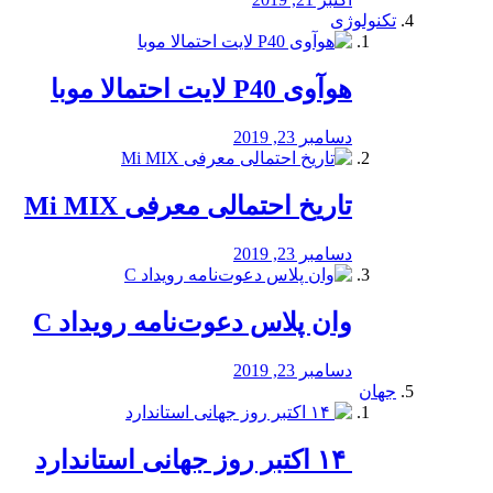
تکنولوژی
هوآوی P40 لایت احتمالا موبا
دسامبر 23, 2019
تاریخ احتمالی معرفی Mi MIX
دسامبر 23, 2019
وان پلاس دعوت‌نامه رویداد C
دسامبر 23, 2019
جهان
‏ ۱۴ اکتبر روز جهانی استاندارد