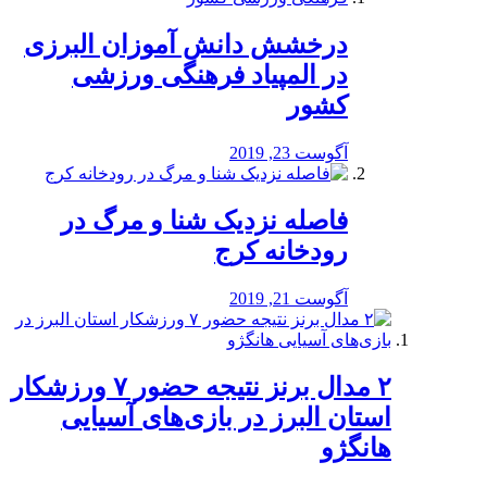
درخشش دانش آموزان البرزی
در المپیاد فرهنگی ورزشی
کشور
آگوست 23, 2019
️فاصله نزدیک شنا و مرگ در
رودخانه کرج
آگوست 21, 2019
۲ مدال برنز نتیجه حضور ۷ ورزشکار
استان البرز در بازی‌های آسیایی
هانگژو