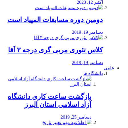
اکتبر 12, 2023
دومین دوره مسابفات المپیاد است
دسامبر 19, 2019
کلاس تئوری مربی گری درجه ۳ آقا
دسامبر 19, 2019
علمی
دانشگاه ها
بازگشت ساعت کاری دانشگاه
آزاد اسلامی استان البرز
دسامبر 25, 2019