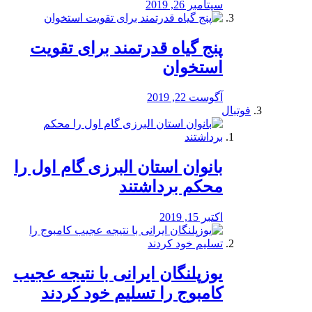
سپتامبر 26, 2019
پنج گیاه قدرتمند برای تقویت
استخوان
آگوست 22, 2019
فوتبال
بانوان استان البرزی گام اول را
محكم برداشتند
اکتبر 15, 2019
یوزپلنگان ایرانی با نتیجه عجیب
کامبوج را تسلیم خود کردند