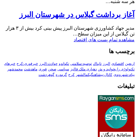
هر سه شنبه…
آغاز برداشت گیلاس در شهرستان البرز
مدیر جهاد کشاورزی شهرستان البرز پیش بینی کرد بیش از ۳ هزار
تن گیلاس از این میزان سطح…
مشاهده تمام پست های اقتصاد
برچسب ها
اربعین
اقتصادی
البرز
تابناك
توصیه-سلامتی
تکواندو
حوادث-البرز
خبرفوری-کرج
خبرهای
تکنولوڑی را بخوانید و ش
دهیاری ملک فالیز
سیاسی
صحن
فوری
ماهدشت
محمدشهر
پیام-شهروندی
کانال-پیشاهنگیکمالشهر
کرج
گرمدره
گوهردشت
تبلیغات