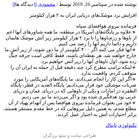
نوشته شده در
سپتامبر 16, 2019
توسط :
محمودی
0
دیدگاه ها
0
افزایش برد موشک‌های دریایی ایران به ۲ هزار کیلومتر
فرمانده نیروی هوافضای سپاه:
🔹علاوه بر پایگاه‌های آمریکا در منطقه، ما همه شناورهای آنها اعم
از ناوها و رزم‌ناوها را تا برد ۲ هزار کیلومتر زیر آتش موشک هایمان
داریم و دائما داریم آنها را رصد می کنیم.
🔹آنها فکر می کنند اگر ۴۰۰ کیلومتر از ما دور شوند، از زیر آتش ما
خارج خواهند شد. هر نقطه‌ای باشند، فقط کافی است جرقه جنگ
زده شود، اول ناوهای آنها را زیر آتش خواهیم برد.
🔹اینکه ترامپ مطرح کرد چند دقیقه قبل از حمله به ایران آن را
متوقف کردم، واقعیت ندارد.
🔹اگر این کار را انجام می‌دادند، ما پایگاه‌های آمریکایی را مورد
ضربات موشکی خود قرار می‌دادیم؛ پایگاه العدید در قطر، پایگاه
الظفره در امارات و یکی از ناوهایی که در دریای عمان و دریای
عربی بود هدفگیری شده بود و اگر می‌زدند ما نیز می زدیم.
🔹خود من بعنوان فرمانده نیروی هوافضا پس از انهدام پهپاد از آن
مطلع شدم، به همین دلیل نیروهایی که در خط مقدم مستقر هستند،
برابر اختیارات آتش به اختیار عمل کردند.
تکنولوژی
تابناك