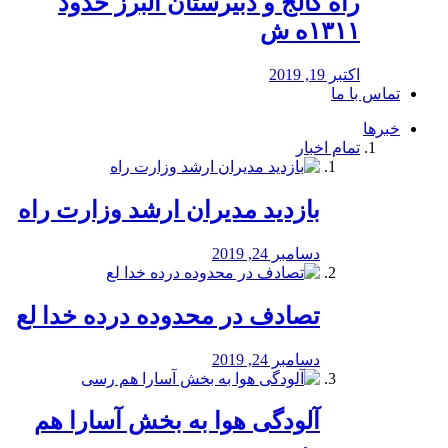
راه كالج و دبيرستان البرز حدود
۱۳۱۱ه ش
اکتبر 19, 2019
تماس با ما
خبرها
تمام اخبار
بازدید مدیران ارشد وزارت راه
دسامبر 24, 2019
تصادف در محدوده درده خدا لع
دسامبر 24, 2019
آلودگی هوا به بخش آسارا هم