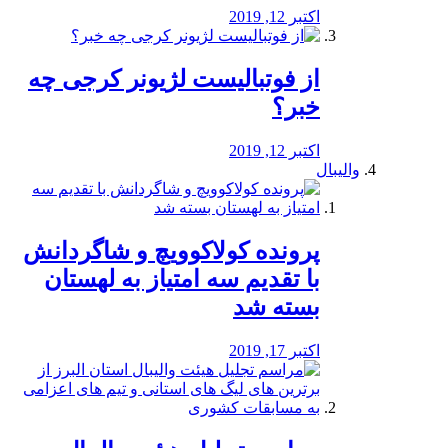
اکتبر 12, 2019
از فوتبالیست لژیونر کرجی چه
خبر؟
اکتبر 12, 2019
والیبال
پرونده کولاکوویچ و شاگردانش
با تقدیم سه امتیاز به لهستان
بسته شد
اکتبر 17, 2019