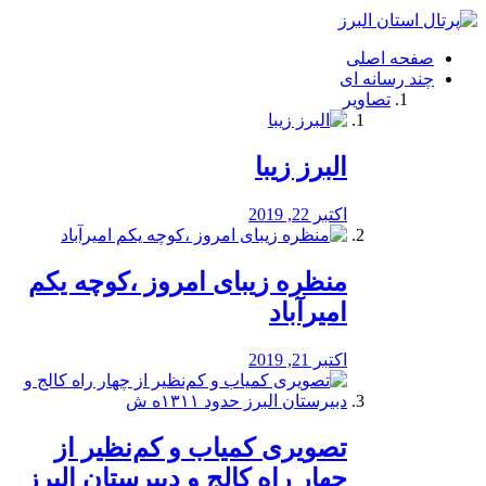
فصد
خون
صفحه اصلی
شرق
چند رسانه ای
تهران
تصاویر
خشکشویی
تصفیه
آب
البرز زیبا
طراحی
سایت
و
اکتبر 22, 2019
سئو
vip
منظره‌‌ زیبای امروز ،کوچه یکم
امیرآباد
اکتبر 21, 2019
️تصویری کمیاب و کم‌نظیر از
چهار راه كالج و دبيرستان البرز