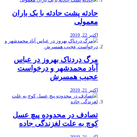
️حادثه پشت حادثه با یک باران
معمولی
اکتبر 22, 2019
مرگ دردناک بهروز در عباس
آباد محمدشهر و درخواست
عجیب همسرش
اکتبر 21, 2019
تصادف در محدوده پیچ عسل
کوچ به علت لغزندگی جاده
اکتبر 21, 2019