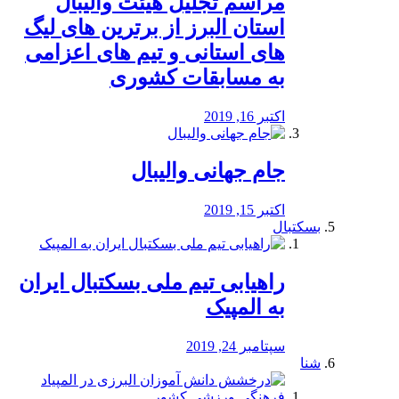
مراسم تجلیل هیئت والیبال
استان البرز از برترین های لیگ
های استانی و تیم های اعزامی
به مسابقات کشوری
اکتبر 16, 2019
جام جهانی والیبال
اکتبر 15, 2019
بسکتبال
راهیابی تیم ملی بسکتبال ایران
به المپیک
سپتامبر 24, 2019
شنا