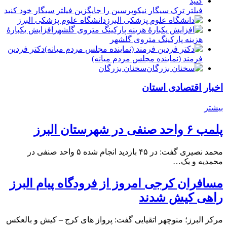
فیلتر ترک سیگار نیکوپرسین را جایگزین فیلتر سیگار خود کنید
دانشگاه علوم پزشکی البرز
افزایش یکبارۀ
هزینه پارکینگ متروی گلشهر
دكتر فردين
فرمند (نماينده مجلس مردم میانه)
سخنان بزرگان
اخبار اقتصادی استان
بیشتر
پلمب ۶ واحد صنفی در شهرستان البرز
محمد نصیری گفت: در ۴۵ بازدید انجام شده ۵ واحد صنفی در
محمدیه و یک…
مسافران کرجی امروز از فرودگاه پیام البرز
راهی کیش شدند
مرکز البرز؛ منوچهر اتقیایی گفت: پرواز های کرج – کیش و بالعکس