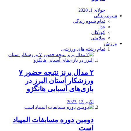
جولای 1, 2020
شیوه زندگی
تمام شیوه زندگی
غذا
کودکان
سلامتی
ورزش
تمام رشته های ورزشی
۲ مدال برنز نتیجه حضور ۷
ورزشکار استان البرز در
بازی‌های آسیایی هانگژو
اکتبر 12, 2023
دومین دوره مسابفات المپیاد
است