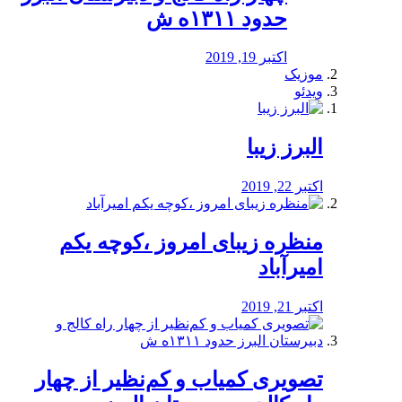
حدود ۱۳۱۱ه ش
اکتبر 19, 2019
موزیک
ویدئو
البرز زیبا
اکتبر 22, 2019
منظره‌‌ زیبای امروز ،کوچه یکم
امیرآباد
اکتبر 21, 2019
️تصویری کمیاب و کم‌نظیر از چهار