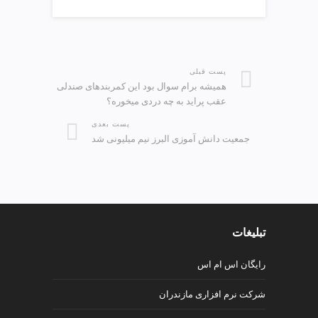
پست قبلی
همیشه برام سوال بود این کمربندهای صندلی
عقب پراید به چه دردی میخوره؟
پست بعدی
جمعیت دانش آموزی البرز نیم میلیونی شد
تبلیغات
رایگان اس ام اس
شرکت نرم افزاری مازندران