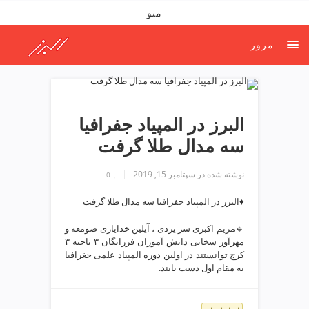
ف
منو
ص
د
مرور
خ
و
ن
ش
ر
البرز در المپیاد جفرافیا
ق
سه مدال طلا گرفت
ت
ه
نوشته شده در
سپتامبر 15, 2019
ر
0
ا
♦️البرز در المپیاد جفرافیا سه مدال طلا گرفت
ن
خ
🔹مریم اکبری سر یزدی ، آیلین خدایاری صومعه و
ش
مهرآور سخایی دانش آموزان فرزانگان ۳ ناحیه ۳
ک
کرج توانستند در اولین دوره المپیاد علمی جغرافیا
ش
به مقام اول دست یابند.
و
ی