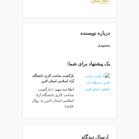
اخبار استان
ی
ت
ص
ف
ی
درباره نویسنده
ه
آ
محمودی
ب
ط
ر
یک پیشنهاد برای شما:
ا
بازگشت ساعت کاری دانشگاه
ح
آزاد اسلامی استان البرز
ی
اطلاعیه مهم؛ «بازگشت
س
ساعت کاری دانشگاه آزاد
ا
اسلامی استان البرز به روال
ی
عادی»
ت
و
س
ئ
ارسال دیدگاه
و