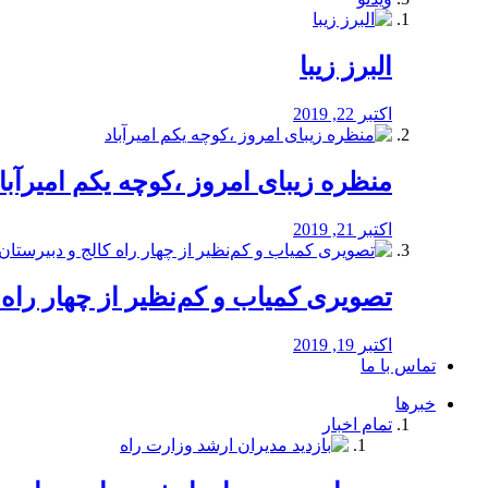
البرز زیبا
اکتبر 22, 2019
منظره‌‌ زیبای امروز ،کوچه یکم امیرآبا
اکتبر 21, 2019
️تصویری کمیاب و کم‌نظیر از چهار راه كالج
اکتبر 19, 2019
تماس با ما
خبرها
تمام اخبار