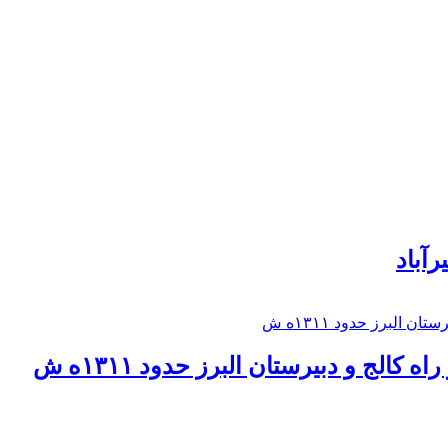
رآباد
كالج و دبيرستان البرز حدود ۱۳۱۱ه ش