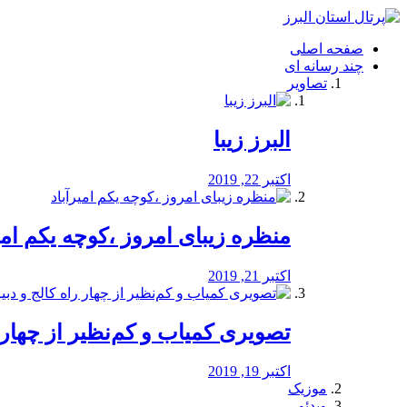
فصد
خون
صفحه اصلی
شرق
چند رسانه ای
تهران
تصاویر
خشکشویی
تصفیه
آب
البرز زیبا
طراحی
سایت
و
اکتبر 22, 2019
سئو
vip
منظره‌‌ زیبای امروز ،کوچه یکم امی
اکتبر 21, 2019
️تصویری کمیاب و کم‌نظیر از چهار راه 
اکتبر 19, 2019
موزیک
ویدئو