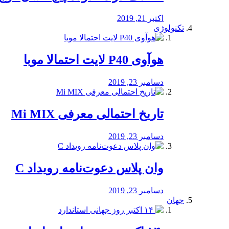
اکتبر 21, 2019
تکنولوژی
هوآوی P40 لایت احتمالا موبا
دسامبر 23, 2019
تاریخ احتمالی معرفی Mi MIX
دسامبر 23, 2019
وان پلاس دعوت‌نامه رویداد C
دسامبر 23, 2019
جهان