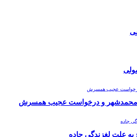
سی
مولی
اد محمدشهر و درخواست عجیب همسرش
به علت لغزندگی جاده