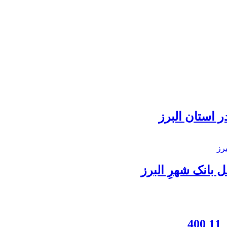
 استان البرز
بانک شهرِ البرز
4