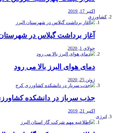
اکتبر 17, 2019
کشاورزی
آغاز برداشت گیلاس در شهرستان 
جولای 1, 2020
دمای هوای البرز بالا می رود
ژوئن 25, 2020
جذب سرباز در دانشکده کشاورز
اکتبر 21, 2019
انرژی