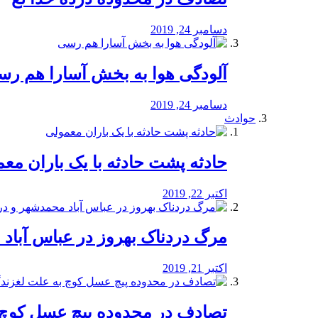
دسامبر 24, 2019
آلودگی هوا به بخش آسارا هم ر
دسامبر 24, 2019
حوادث
️حادثه پشت حادثه با یک باران مع
اکتبر 22, 2019
مرگ دردناک بهروز در عباس آب
اکتبر 21, 2019
تصادف در محدوده پیچ عسل کوچ 