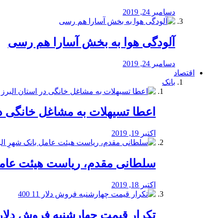
دسامبر 24, 2019
آلودگی هوا به بخش آسارا هم رسی
دسامبر 24, 2019
اقتصاد
بانک
️اعطا تسیهلات به مشاغل خانگی در
اکتبر 19, 2019
سلطانی مقدم، ریاست هیئت عامل 
اکتبر 18, 2019
تکرار قیمت چهارشنبه فروش دلار 11 00