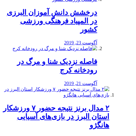
درخشش دانش آموزان البرزی
در المپیاد فرهنگی ورزشی
کشور
آگوست 23, 2019
️فاصله نزدیک شنا و مرگ در
رودخانه کرج
آگوست 21, 2019
۲ مدال برنز نتیجه حضور ۷ ورزشکار
استان البرز در بازی‌های آسیایی
هانگژو