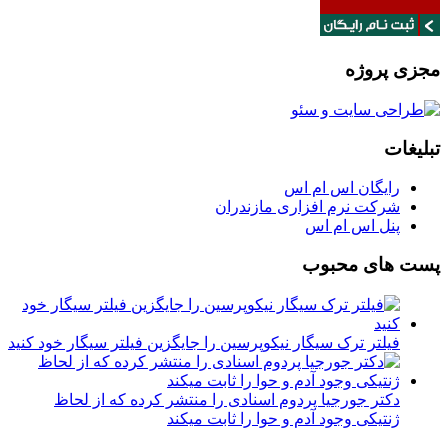
مجزی پروژه
تبلیغات
رایگان اس ام اس
شرکت نرم افزاری مازندران
پنل اس ام اس
پست های محبوب
فیلتر ترک سیگار نیکوپرسین را جایگزین فیلتر سیگار خود کنید
دکتر جورجیا پردوم اسنادی را منتشر کرده که از لحاظ
ژنتیکی وجود آدم و حوا را ثابت میکند