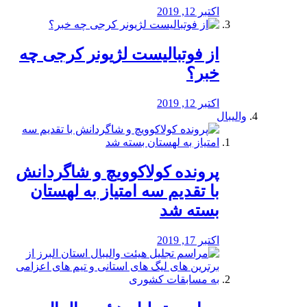
اکتبر 12, 2019
از فوتبالیست لژیونر کرجی چه
خبر؟
اکتبر 12, 2019
والیبال
پرونده کولاکوویچ و شاگردانش
با تقدیم سه امتیاز به لهستان
بسته شد
اکتبر 17, 2019