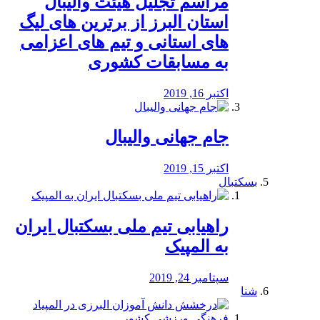
مراسم تجلیل هیئت والیبال
استان البرز از برترین های لیگ
های استانی و تیم های اعزامی
به مسابقات کشوری
اکتبر 16, 2019
جام جهانی والیبال
اکتبر 15, 2019
بسکتبال
راهیابی تیم ملی بسکتبال ایران
به المپیک
سپتامبر 24, 2019
شنا