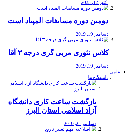
اکتبر 12, 2023
دومین دوره مسابفات المپیاد است
دسامبر 19, 2019
کلاس تئوری مربی گری درجه ۳ آقا
دسامبر 19, 2019
علمی
دانشگاه ها
بازگشت ساعت کاری دانشگاه
آزاد اسلامی استان البرز
دسامبر 25, 2019