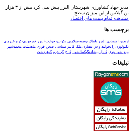
مدیر جهاد کشاورزی شهرستان البرز پیش بینی کرد بیش از ۳ هزار
تن گیلاس از این میزان سطح…
مشاهده تمام پست های اقتصاد
برچسب ها
اربعین
اقتصادی
البرز
تابناك
توصیه-سلامتی
تکواندو
حوادث-البرز
خبرفوری-کرج
خبرهای
تکنولوڑی را بخوانید و ش
دهیاری ملک فالیز
سیاسی
صحن
فوری
ماهدشت
محمدشهر
پیام-شهروندی
کانال-پیشاهنگیکمالشهر
کرج
گرمدره
گوهردشت
تبلیغات