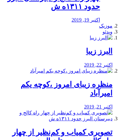
حدود ۱۳۱۱ه ش
اکتبر 19, 2019
موزیک
ویدئو
البرز زیبا
اکتبر 22, 2019
منظره‌‌ زیبای امروز ،کوچه یکم
امیرآباد
اکتبر 21, 2019
️تصویری کمیاب و کم‌نظیر از چهار