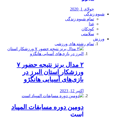
جولای 1, 2020
شیوه زندگی
تمام شیوه زندگی
غذا
کودکان
سلامتی
ورزش
تمام رشته های ورزشی
۲ مدال برنز نتیجه حضور ۷
ورزشکار استان البرز در
بازی‌های آسیایی هانگژو
اکتبر 12, 2023
دومین دوره مسابفات المپیاد
است