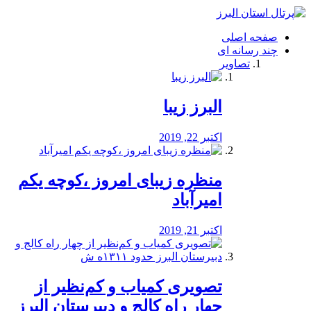
فصد
خون
صفحه اصلی
شرق
چند رسانه ای
تهران
تصاویر
خشکشویی
تصفیه
آب
البرز زیبا
طراحی
سایت
و
اکتبر 22, 2019
سئو
vip
منظره‌‌ زیبای امروز ،کوچه یکم
امیرآباد
اکتبر 21, 2019
️تصویری کمیاب و کم‌نظیر از
چهار راه كالج و دبيرستان البرز