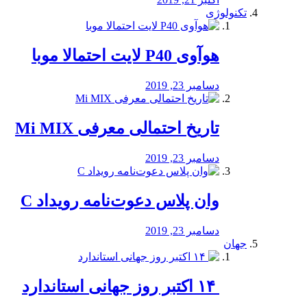
تکنولوژی
هوآوی P40 لایت احتمالا موبا
دسامبر 23, 2019
تاریخ احتمالی معرفی Mi MIX
دسامبر 23, 2019
وان پلاس دعوت‌نامه رویداد C
دسامبر 23, 2019
جهان
‏ ۱۴ اکتبر روز جهانی استاندارد