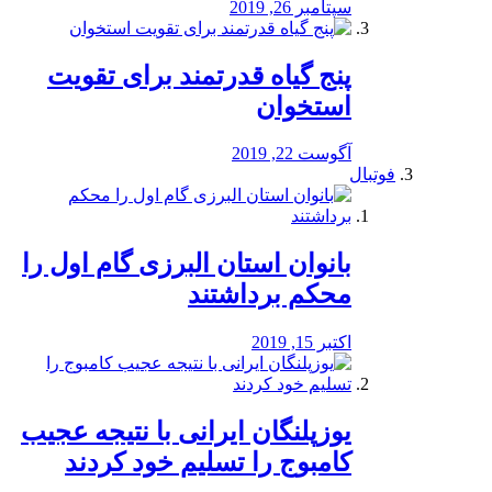
سپتامبر 26, 2019
پنج گیاه قدرتمند برای تقویت
استخوان
آگوست 22, 2019
فوتبال
بانوان استان البرزی گام اول را
محكم برداشتند
اکتبر 15, 2019
یوزپلنگان ایرانی با نتیجه عجیب
کامبوج را تسلیم خود کردند