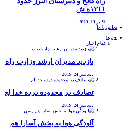
راه كالج و دبيرستان البرز حدود
۱۳۱۱ه ش
اکتبر 19, 2019
تماس با ما
خبرها
تمام اخبار
بازدید مدیران ارشد وزارت راه
دسامبر 24, 2019
تصادف در محدوده درده خدا لع
دسامبر 24, 2019
آلودگی هوا به بخش آسارا هم