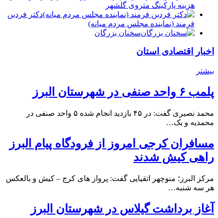
هزینه پارکینگ متروی گلشهر
دكتر فردين
فرمند (نماينده مجلس مردم میانه)
سخنان بزرگان
اخبار اقتصادی استان
بیشتر
پلمب ۶ واحد صنفی در شهرستان البرز
محمد نصیری گفت: در ۴۵ بازدید انجام شده ۵ واحد صنفی در
محمدیه و یک…
مسافران کرجی امروز از فرودگاه پیام البرز
راهی کیش شدند
مرکز البرز؛ منوچهر اتقیایی گفت: پرواز های کرج – کیش و بالعکس
هر سه شنبه…
آغاز برداشت گیلاس در شهرستان البرز