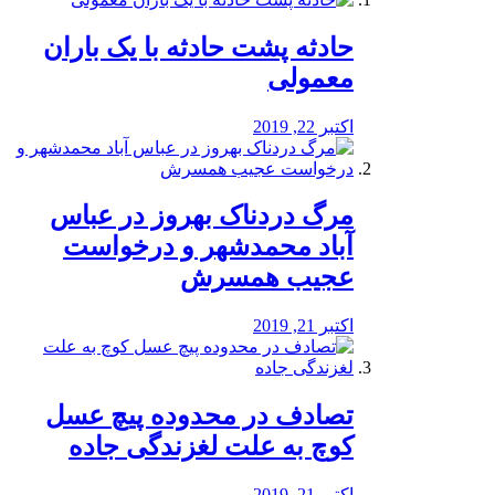
️حادثه پشت حادثه با یک باران
معمولی
اکتبر 22, 2019
مرگ دردناک بهروز در عباس
آباد محمدشهر و درخواست
عجیب همسرش
اکتبر 21, 2019
تصادف در محدوده پیچ عسل
کوچ به علت لغزندگی جاده
اکتبر 21, 2019