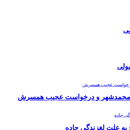
سی
مولی
اد محمدشهر و درخواست عجیب همسرش
به علت لغزندگی جاده