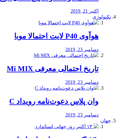
اکتبر 21, 2019
تکنولوژی
هوآوی P40 لایت احتمالا موبا
دسامبر 23, 2019
تاریخ احتمالی معرفی Mi MIX
دسامبر 23, 2019
وان پلاس دعوت‌نامه رویداد C
دسامبر 23, 2019
جهان