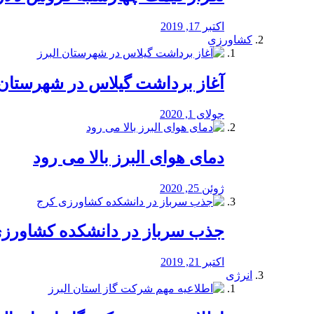
اکتبر 17, 2019
کشاورزی
آغاز برداشت گیلاس در شهرستان 
جولای 1, 2020
دمای هوای البرز بالا می رود
ژوئن 25, 2020
جذب سرباز در دانشکده کشاورز
اکتبر 21, 2019
انرژی