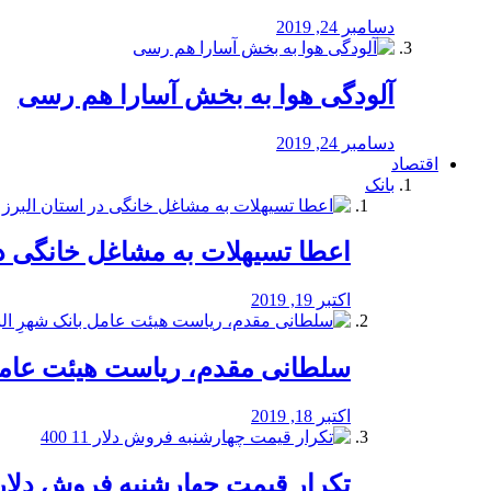
دسامبر 24, 2019
آلودگی هوا به بخش آسارا هم رسی
دسامبر 24, 2019
اقتصاد
بانک
️اعطا تسیهلات به مشاغل خانگی در
اکتبر 19, 2019
سلطانی مقدم، ریاست هیئت عامل 
اکتبر 18, 2019
تکرار قیمت چهارشنبه فروش دلار 11 00