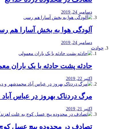
دسامبر 24, 2019
آلودگی هوا به بخش آسارا هم ر
دسامبر 24, 2019
حوادث
️حادثه پشت حادثه با یک باران مع
اکتبر 22, 2019
مرگ دردناک بهروز در عباس آب
اکتبر 21, 2019
تصادف در محدوده پیچ عسل کوچ 