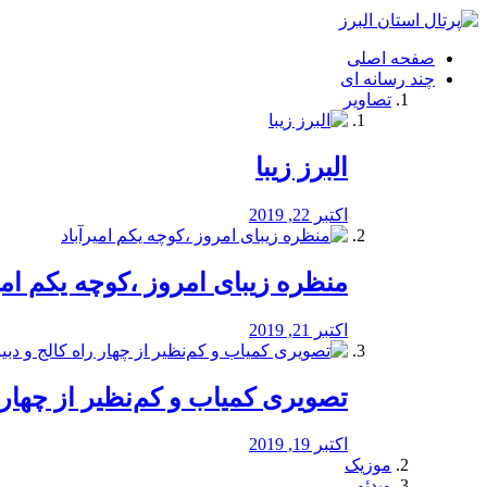
فصد
خون
صفحه اصلی
شرق
چند رسانه ای
تهران
تصاویر
خشکشویی
تصفیه
آب
البرز زیبا
طراحی
سایت
و
اکتبر 22, 2019
سئو
vip
منظره‌‌ زیبای امروز ،کوچه یکم امی
اکتبر 21, 2019
️تصویری کمیاب و کم‌نظیر از چهار راه 
اکتبر 19, 2019
موزیک
ویدئو