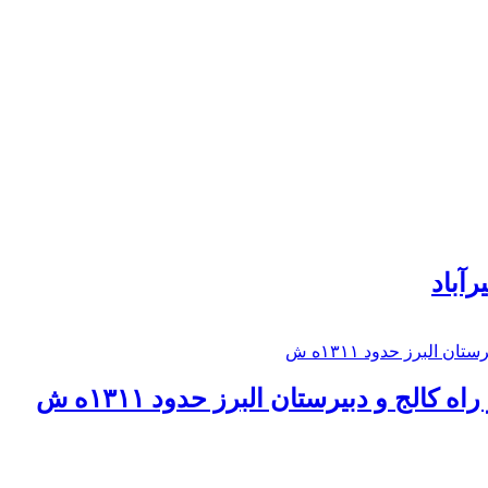
رآباد
كالج و دبيرستان البرز حدود ۱۳۱۱ه ش