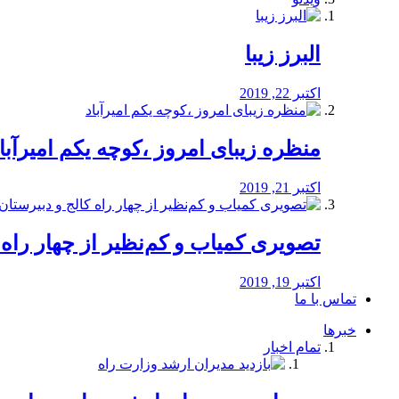
البرز زیبا
اکتبر 22, 2019
منظره‌‌ زیبای امروز ،کوچه یکم امیرآبا
اکتبر 21, 2019
️تصویری کمیاب و کم‌نظیر از چهار راه كالج
اکتبر 19, 2019
تماس با ما
خبرها
تمام اخبار