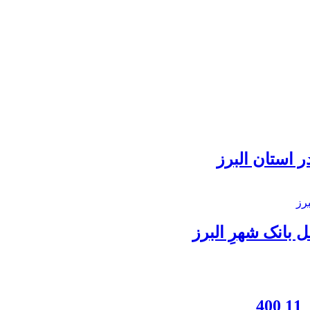
 استان البرز
بانک شهرِ البرز
4