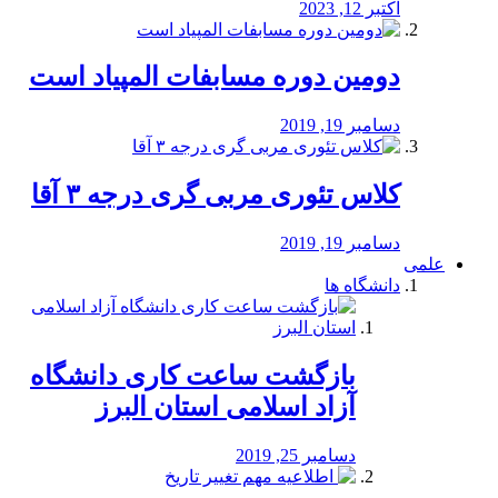
اکتبر 12, 2023
دومین دوره مسابفات المپیاد است
دسامبر 19, 2019
کلاس تئوری مربی گری درجه ۳ آقا
دسامبر 19, 2019
علمی
دانشگاه ها
بازگشت ساعت کاری دانشگاه
آزاد اسلامی استان البرز
دسامبر 25, 2019