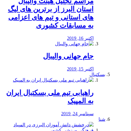
مراسم تجلیل هیئت والیبال
استان البرز از برترین های لیگ
های استانی و تیم های اعزامی
به مسابقات کشوری
اکتبر 16, 2019
جام جهانی والیبال
اکتبر 15, 2019
بسکتبال
راهیابی تیم ملی بسکتبال ایران
به المپیک
سپتامبر 24, 2019
شنا