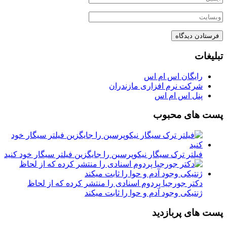
تبلیغات
رایگان اس ام اس
شرکت نرم افزاری مازندران
پنل اس ام اس
پست های محبوب
فیلتر ترک سیگار نیکوپرسین را جایگزین فیلتر سیگار خود کنید
دکتر جورجیا پردوم اسنادی را منتشر کرده که از لحاظ
ژنتیکی وجود آدم و حوا را ثابت میکند
پست های پربازدید