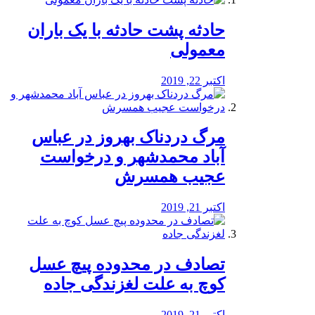
️حادثه پشت حادثه با یک باران
معمولی
اکتبر 22, 2019
مرگ دردناک بهروز در عباس
آباد محمدشهر و درخواست
عجیب همسرش
اکتبر 21, 2019
تصادف در محدوده پیچ عسل
کوچ به علت لغزندگی جاده
اکتبر 21, 2019