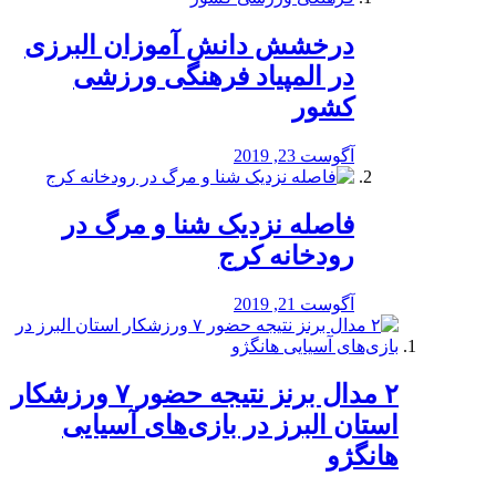
درخشش دانش آموزان البرزی
در المپیاد فرهنگی ورزشی
کشور
آگوست 23, 2019
️فاصله نزدیک شنا و مرگ در
رودخانه کرج
آگوست 21, 2019
۲ مدال برنز نتیجه حضور ۷ ورزشکار
استان البرز در بازی‌های آسیایی
هانگژو