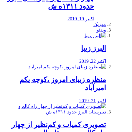
حدود ۱۳۱۱ه ش
اکتبر 19, 2019
موزیک
ویدئو
البرز زیبا
اکتبر 22, 2019
منظره‌‌ زیبای امروز ،کوچه یکم
امیرآباد
اکتبر 21, 2019
️تصویری کمیاب و کم‌نظیر از چهار