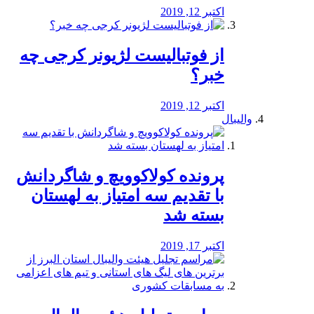
اکتبر 12, 2019
از فوتبالیست لژیونر کرجی چه
خبر؟
اکتبر 12, 2019
والیبال
پرونده کولاکوویچ و شاگردانش
با تقدیم سه امتیاز به لهستان
بسته شد
اکتبر 17, 2019