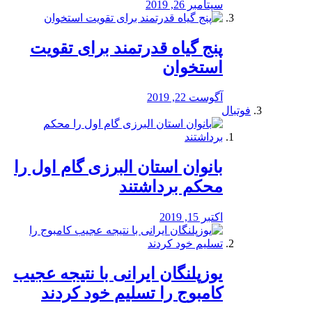
سپتامبر 26, 2019
پنج گیاه قدرتمند برای تقویت
استخوان
آگوست 22, 2019
فوتبال
بانوان استان البرزی گام اول را
محكم برداشتند
اکتبر 15, 2019
یوزپلنگان ایرانی با نتیجه عجیب
کامبوج را تسلیم خود کردند