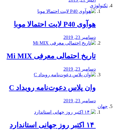
تکنولوژی
هوآوی P40 لایت احتمالا موبا
دسامبر 23, 2019
تاریخ احتمالی معرفی Mi MIX
دسامبر 23, 2019
وان پلاس دعوت‌نامه رویداد C
دسامبر 23, 2019
جهان
‏ ۱۴ اکتبر روز جهانی استاندارد