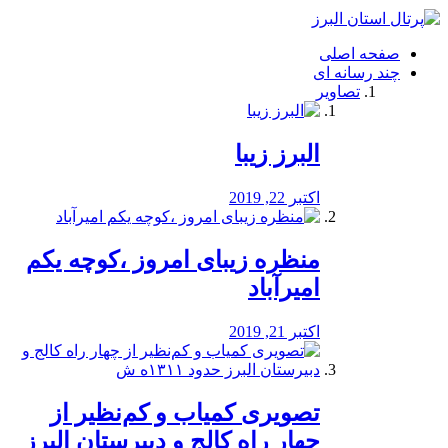
فصد
خون
صفحه اصلی
شرق
چند رسانه ای
تهران
تصاویر
خشکشویی
تصفیه
آب
البرز زیبا
طراحی
سایت
و
اکتبر 22, 2019
سئو
vip
منظره‌‌ زیبای امروز ،کوچه یکم
امیرآباد
اکتبر 21, 2019
️تصویری کمیاب و کم‌نظیر از
چهار راه كالج و دبيرستان البرز