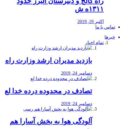
راه كالج و دبيرستان البرز حدود
۱۳۱۱ه ش
اکتبر 19, 2019
تماس با ما
خبرها
تمام اخبار
بازدید مدیران ارشد وزارت راه
دسامبر 24, 2019
تصادف در محدوده درده خدا لع
دسامبر 24, 2019
آلودگی هوا به بخش آسارا هم