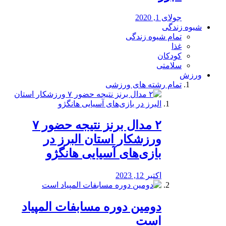
جولای 1, 2020
شیوه زندگی
تمام شیوه زندگی
غذا
کودکان
سلامتی
ورزش
تمام رشته های ورزشی
۲ مدال برنز نتیجه حضور ۷
ورزشکار استان البرز در
بازی‌های آسیایی هانگژو
اکتبر 12, 2023
دومین دوره مسابفات المپیاد
است