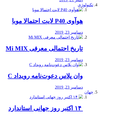
تکنولوژی
هوآوی P40 لایت احتمالا موبا
دسامبر 23, 2019
تاریخ احتمالی معرفی Mi MIX
دسامبر 23, 2019
وان پلاس دعوت‌نامه رویداد C
دسامبر 23, 2019
جهان
‏ ۱۴ اکتبر روز جهانی استاندارد