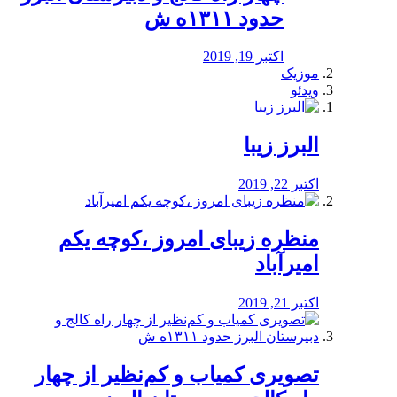
حدود ۱۳۱۱ه ش
اکتبر 19, 2019
موزیک
ویدئو
البرز زیبا
اکتبر 22, 2019
منظره‌‌ زیبای امروز ،کوچه یکم
امیرآباد
اکتبر 21, 2019
️تصویری کمیاب و کم‌نظیر از چهار