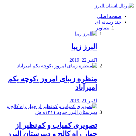
فصد
خون
صفحه اصلی
شرق
چند رسانه ای
تهران
تصاویر
خشکشویی
تصفیه
آب
البرز زیبا
طراحی
سایت
و
اکتبر 22, 2019
سئو
vip
منظره‌‌ زیبای امروز ،کوچه یکم
امیرآباد
اکتبر 21, 2019
️تصویری کمیاب و کم‌نظیر از
چهار راه كالج و دبيرستان البرز