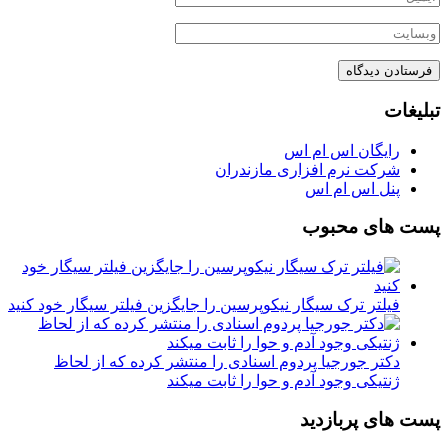
تبلیغات
رایگان اس ام اس
شرکت نرم افزاری مازندران
پنل اس ام اس
پست های محبوب
فیلتر ترک سیگار نیکوپرسین را جایگزین فیلتر سیگار خود کنید
دکتر جورجیا پردوم اسنادی را منتشر کرده که از لحاظ
ژنتیکی وجود آدم و حوا را ثابت میکند
پست های پربازدید