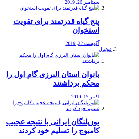
سپتامبر 26, 2019
پنج گیاه قدرتمند برای تقویت
استخوان
آگوست 22, 2019
فوتبال
بانوان استان البرزی گام اول را
محكم برداشتند
اکتبر 15, 2019
یوزپلنگان ایرانی با نتیجه عجیب
کامبوج را تسلیم خود کردند