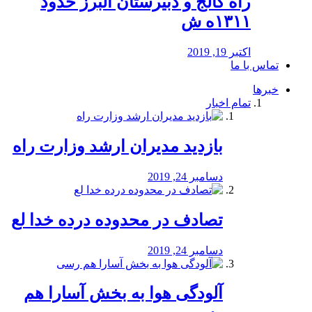
راه كالج و دبيرستان البرز حدود
۱۳۱۱ه ش
اکتبر 19, 2019
تماس با ما
خبرها
تمام اخبار
بازدید مدیران ارشد وزارت راه
دسامبر 24, 2019
تصادف در محدوده درده خدا لع
دسامبر 24, 2019
آلودگی هوا به بخش آسارا هم