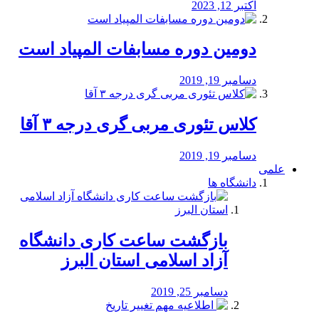
اکتبر 12, 2023
دومین دوره مسابفات المپیاد است
دسامبر 19, 2019
کلاس تئوری مربی گری درجه ۳ آقا
دسامبر 19, 2019
علمی
دانشگاه ها
بازگشت ساعت کاری دانشگاه
آزاد اسلامی استان البرز
دسامبر 25, 2019