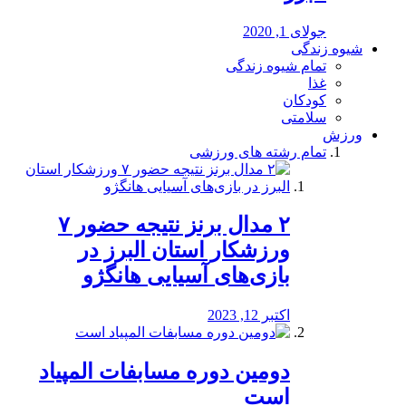
جولای 1, 2020
شیوه زندگی
تمام شیوه زندگی
غذا
کودکان
سلامتی
ورزش
تمام رشته های ورزشی
۲ مدال برنز نتیجه حضور ۷
ورزشکار استان البرز در
بازی‌های آسیایی هانگژو
اکتبر 12, 2023
دومین دوره مسابفات المپیاد
است