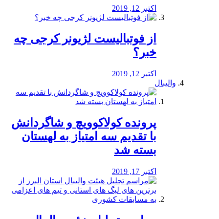
اکتبر 12, 2019
از فوتبالیست لژیونر کرجی چه
خبر؟
اکتبر 12, 2019
والیبال
پرونده کولاکوویچ و شاگردانش
با تقدیم سه امتیاز به لهستان
بسته شد
اکتبر 17, 2019