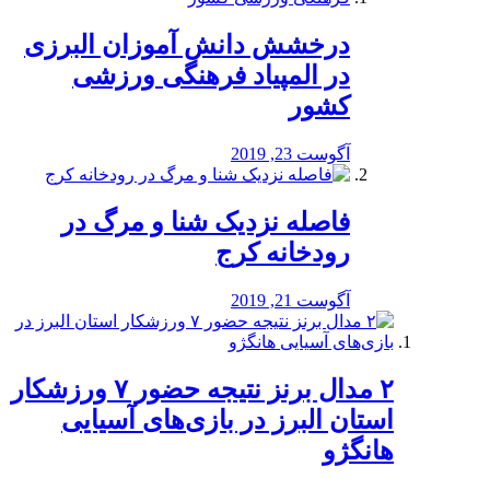
درخشش دانش آموزان البرزی
در المپیاد فرهنگی ورزشی
کشور
آگوست 23, 2019
️فاصله نزدیک شنا و مرگ در
رودخانه کرج
آگوست 21, 2019
۲ مدال برنز نتیجه حضور ۷ ورزشکار
استان البرز در بازی‌های آسیایی
هانگژو