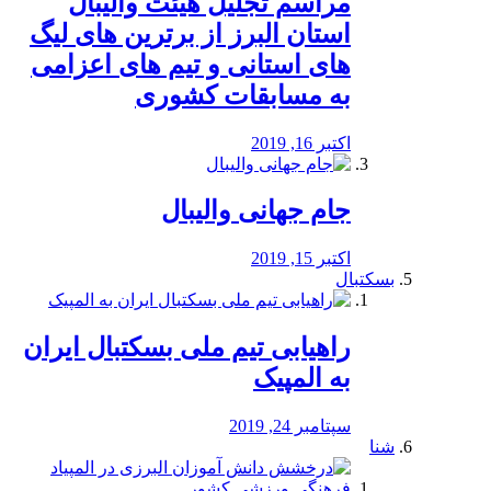
مراسم تجلیل هیئت والیبال
استان البرز از برترین های لیگ
های استانی و تیم های اعزامی
به مسابقات کشوری
اکتبر 16, 2019
جام جهانی والیبال
اکتبر 15, 2019
بسکتبال
راهیابی تیم ملی بسکتبال ایران
به المپیک
سپتامبر 24, 2019
شنا