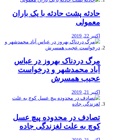
️حادثه پشت حادثه با یک باران
معمولی
اکتبر 22, 2019
مرگ دردناک بهروز در عباس
آباد محمدشهر و درخواست
عجیب همسرش
اکتبر 21, 2019
تصادف در محدوده پیچ عسل
کوچ به علت لغزندگی جاده
اکتبر 21, 2019