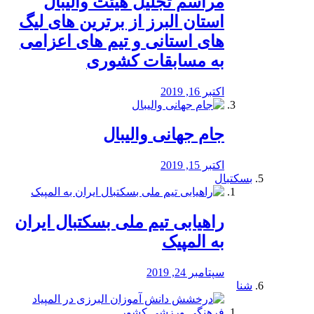
مراسم تجلیل هیئت والیبال
استان البرز از برترین های لیگ
های استانی و تیم های اعزامی
به مسابقات کشوری
اکتبر 16, 2019
جام جهانی والیبال
اکتبر 15, 2019
بسکتبال
راهیابی تیم ملی بسکتبال ایران
به المپیک
سپتامبر 24, 2019
شنا