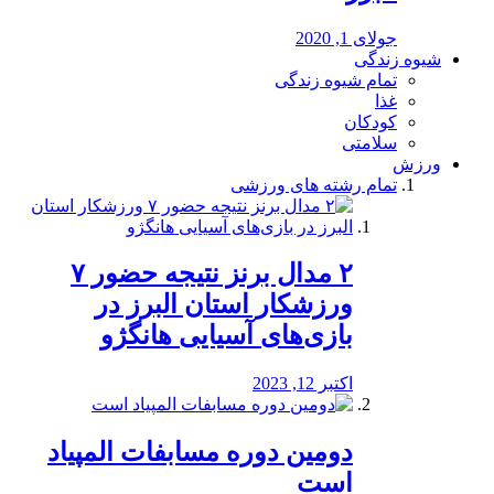
جولای 1, 2020
شیوه زندگی
تمام شیوه زندگی
غذا
کودکان
سلامتی
ورزش
تمام رشته های ورزشی
۲ مدال برنز نتیجه حضور ۷
ورزشکار استان البرز در
بازی‌های آسیایی هانگژو
اکتبر 12, 2023
دومین دوره مسابفات المپیاد
است