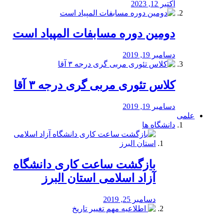
اکتبر 12, 2023
دومین دوره مسابفات المپیاد است
دسامبر 19, 2019
کلاس تئوری مربی گری درجه ۳ آقا
دسامبر 19, 2019
علمی
دانشگاه ها
بازگشت ساعت کاری دانشگاه
آزاد اسلامی استان البرز
دسامبر 25, 2019