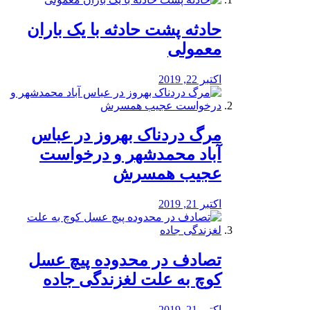
️حادثه پشت حادثه با یک باران
معمولی
اکتبر 22, 2019
مرگ دردناک بهروز در عباس
آباد محمدشهر و درخواست
عجیب همسرش
اکتبر 21, 2019
تصادف در محدوده پیچ عسل
کوچ به علت لغزندگی جاده
اکتبر 21, 2019