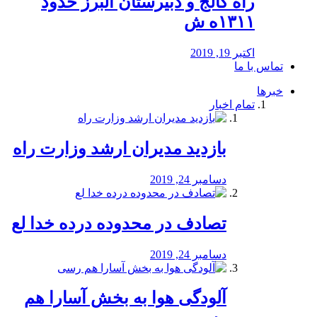
راه كالج و دبيرستان البرز حدود
۱۳۱۱ه ش
اکتبر 19, 2019
تماس با ما
خبرها
تمام اخبار
بازدید مدیران ارشد وزارت راه
دسامبر 24, 2019
تصادف در محدوده درده خدا لع
دسامبر 24, 2019
آلودگی هوا به بخش آسارا هم