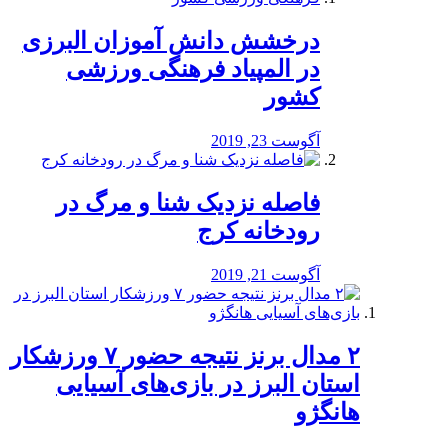
درخشش دانش آموزان البرزی
در المپیاد فرهنگی ورزشی
کشور
آگوست 23, 2019
️فاصله نزدیک شنا و مرگ در
رودخانه کرج
آگوست 21, 2019
۲ مدال برنز نتیجه حضور ۷ ورزشکار
استان البرز در بازی‌های آسیایی
هانگژو