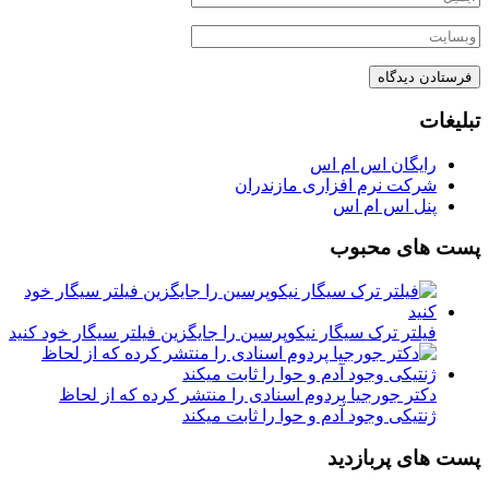
تبلیغات
رایگان اس ام اس
شرکت نرم افزاری مازندران
پنل اس ام اس
پست های محبوب
فیلتر ترک سیگار نیکوپرسین را جایگزین فیلتر سیگار خود کنید
دکتر جورجیا پردوم اسنادی را منتشر کرده که از لحاظ
ژنتیکی وجود آدم و حوا را ثابت میکند
پست های پربازدید