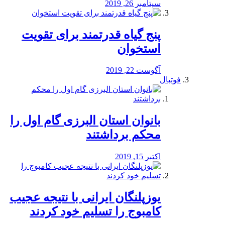
سپتامبر 26, 2019
پنج گیاه قدرتمند برای تقویت
استخوان
آگوست 22, 2019
فوتبال
بانوان استان البرزی گام اول را
محكم برداشتند
اکتبر 15, 2019
یوزپلنگان ایرانی با نتیجه عجیب
کامبوج را تسلیم خود کردند