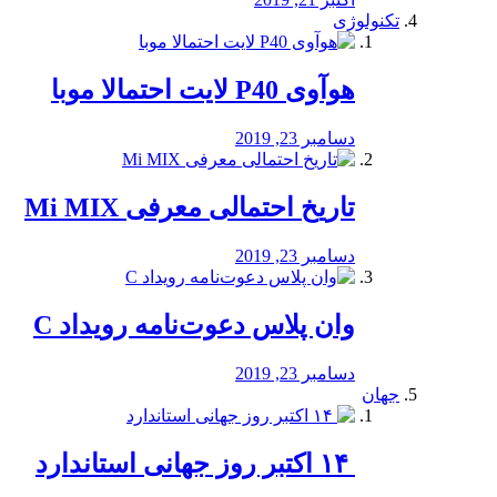
تکنولوژی
هوآوی P40 لایت احتمالا موبا
دسامبر 23, 2019
تاریخ احتمالی معرفی Mi MIX
دسامبر 23, 2019
وان پلاس دعوت‌نامه رویداد C
دسامبر 23, 2019
جهان
‏ ۱۴ اکتبر روز جهانی استاندارد