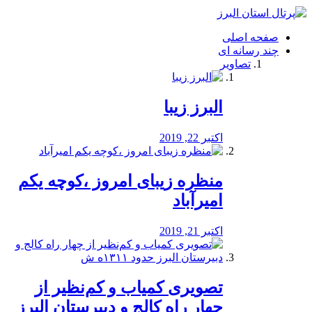
فصد
خون
صفحه اصلی
شرق
چند رسانه ای
تهران
تصاویر
خشکشویی
تصفیه
آب
البرز زیبا
طراحی
سایت
و
اکتبر 22, 2019
سئو
vip
منظره‌‌ زیبای امروز ،کوچه یکم
امیرآباد
اکتبر 21, 2019
️تصویری کمیاب و کم‌نظیر از
چهار راه كالج و دبيرستان البرز