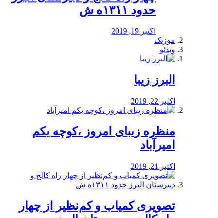
حدود ۱۳۱۱ه ش
اکتبر 19, 2019
موزیک
ویدئو
البرز زیبا
اکتبر 22, 2019
منظره‌‌ زیبای امروز ،کوچه یکم
امیرآباد
اکتبر 21, 2019
️تصویری کمیاب و کم‌نظیر از چهار