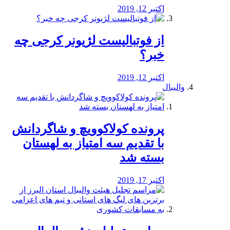
اکتبر 12, 2019
از فوتبالیست لژیونر کرجی چه
خبر؟
اکتبر 12, 2019
والیبال
پرونده کولاکوویچ و شاگردانش
با تقدیم سه امتیاز به لهستان
بسته شد
اکتبر 17, 2019