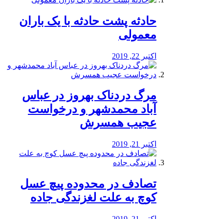
️حادثه پشت حادثه با یک باران
معمولی
اکتبر 22, 2019
مرگ دردناک بهروز در عباس
آباد محمدشهر و درخواست
عجیب همسرش
اکتبر 21, 2019
تصادف در محدوده پیچ عسل
کوچ به علت لغزندگی جاده
اکتبر 21, 2019