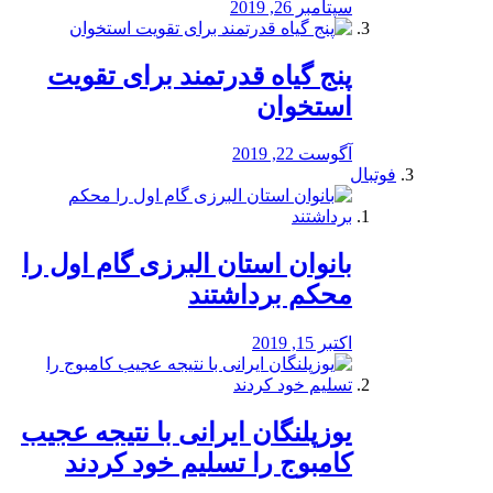
سپتامبر 26, 2019
پنج گیاه قدرتمند برای تقویت
استخوان
آگوست 22, 2019
فوتبال
بانوان استان البرزی گام اول را
محكم برداشتند
اکتبر 15, 2019
یوزپلنگان ایرانی با نتیجه عجیب
کامبوج را تسلیم خود کردند