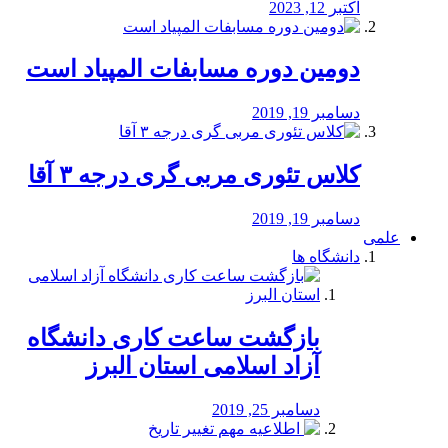
اکتبر 12, 2023
دومین دوره مسابفات المپیاد است
دسامبر 19, 2019
کلاس تئوری مربی گری درجه ۳ آقا
دسامبر 19, 2019
علمی
دانشگاه ها
بازگشت ساعت کاری دانشگاه
آزاد اسلامی استان البرز
دسامبر 25, 2019