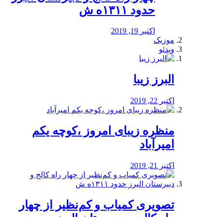
حدود ۱۳۱۱ه ش
اکتبر 19, 2019
موزیک
ویدئو
البرز زیبا
اکتبر 22, 2019
منظره‌‌ زیبای امروز ،کوچه یکم
امیرآباد
اکتبر 21, 2019
️تصویری کمیاب و کم‌نظیر از چهار