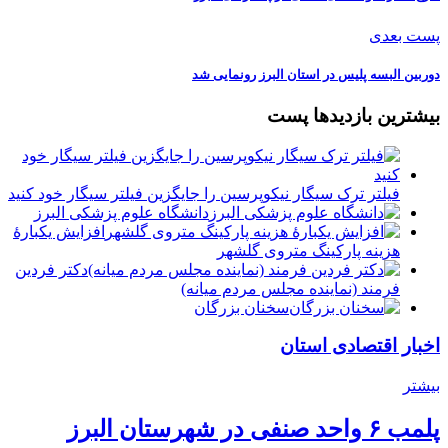
پست بعدی
دوربین البسه پلیس در استان البرز رونمایی شد
بیشترین بازدیدها پست
فیلتر ترک سیگار نیکوپرسین را جایگزین فیلتر سیگار خود کنید
دانشگاه علوم پزشکی البرز
افزایش یکبارۀ
هزینه پارکینگ متروی گلشهر
دكتر فردين
فرمند (نماينده مجلس مردم میانه)
سخنان بزرگان
اخبار اقتصادی استان
بیشتر
پلمب ۶ واحد صنفی در شهرستان البرز