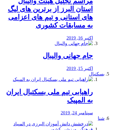
مراسم تجلیل هیئت والیبال
استان البرز از برترین های لیگ
های استانی و تیم های اعزامی
به مسابقات کشوری
اکتبر 16, 2019
جام جهانی والیبال
اکتبر 15, 2019
بسکتبال
راهیابی تیم ملی بسکتبال ایران
به المپیک
سپتامبر 24, 2019
شنا