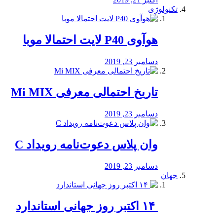
تکنولوژی
هوآوی P40 لایت احتمالا موبا
دسامبر 23, 2019
تاریخ احتمالی معرفی Mi MIX
دسامبر 23, 2019
وان پلاس دعوت‌نامه رویداد C
دسامبر 23, 2019
جهان
‏ ۱۴ اکتبر روز جهانی استاندارد