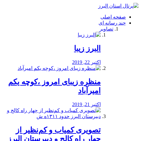
فصد
خون
صفحه اصلی
شرق
چند رسانه ای
تهران
تصاویر
خشکشویی
تصفیه
آب
البرز زیبا
طراحی
سایت
و
اکتبر 22, 2019
سئو
vip
منظره‌‌ زیبای امروز ،کوچه یکم
امیرآباد
اکتبر 21, 2019
️تصویری کمیاب و کم‌نظیر از
چهار راه كالج و دبيرستان البرز