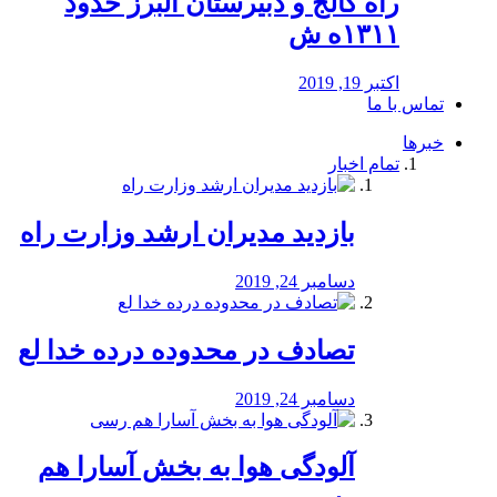
راه كالج و دبيرستان البرز حدود
۱۳۱۱ه ش
اکتبر 19, 2019
تماس با ما
خبرها
تمام اخبار
بازدید مدیران ارشد وزارت راه
دسامبر 24, 2019
تصادف در محدوده درده خدا لع
دسامبر 24, 2019
آلودگی هوا به بخش آسارا هم