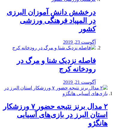
درخشش دانش آموزان البرزی
در المپیاد فرهنگی ورزشی
کشور
آگوست 23, 2019
️فاصله نزدیک شنا و مرگ در
رودخانه کرج
آگوست 21, 2019
۲ مدال برنز نتیجه حضور ۷ ورزشکار
استان البرز در بازی‌های آسیایی
هانگژو