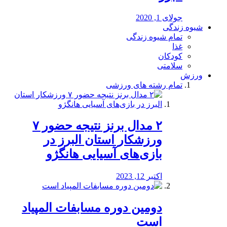
جولای 1, 2020
شیوه زندگی
تمام شیوه زندگی
غذا
کودکان
سلامتی
ورزش
تمام رشته های ورزشی
۲ مدال برنز نتیجه حضور ۷
ورزشکار استان البرز در
بازی‌های آسیایی هانگژو
اکتبر 12, 2023
دومین دوره مسابفات المپیاد
است