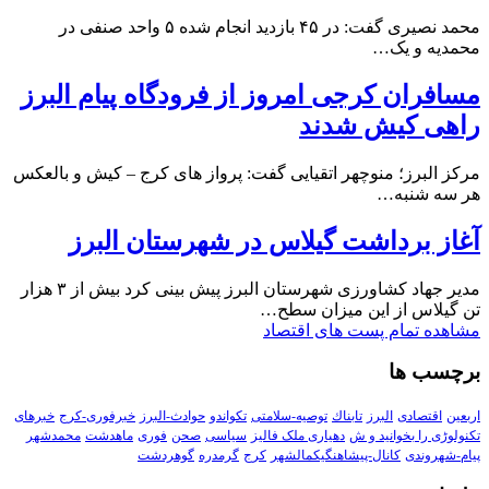
محمد نصیری گفت: در ۴۵ بازدید انجام شده ۵ واحد صنفی در
محمدیه و یک…
مسافران کرجی امروز از فرودگاه پیام البرز
راهی کیش شدند
مرکز البرز؛ منوچهر اتقیایی گفت: پرواز های کرج – کیش و بالعکس
هر سه شنبه…
آغاز برداشت گیلاس در شهرستان البرز
مدیر جهاد کشاورزی شهرستان البرز پیش بینی کرد بیش از ۳ هزار
تن گیلاس از این میزان سطح…
مشاهده تمام پست های اقتصاد
برچسب ها
اربعین
اقتصادی
البرز
تابناك
توصیه-سلامتی
تکواندو
حوادث-البرز
خبرفوری-کرج
خبرهای
تکنولوڑی را بخوانید و ش
دهیاری ملک فالیز
سیاسی
صحن
فوری
ماهدشت
محمدشهر
پیام-شهروندی
کانال-پیشاهنگیکمالشهر
کرج
گرمدره
گوهردشت