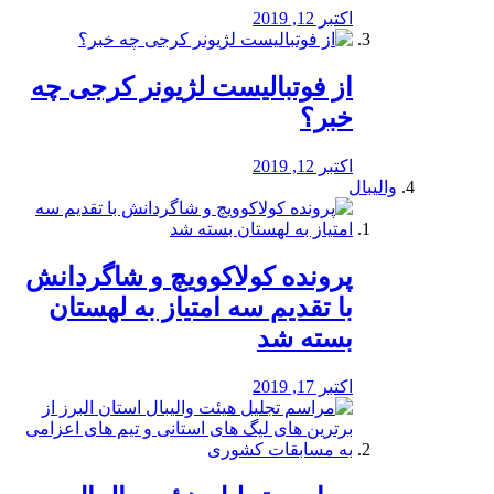
اکتبر 12, 2019
از فوتبالیست لژیونر کرجی چه
خبر؟
اکتبر 12, 2019
والیبال
پرونده کولاکوویچ و شاگردانش
با تقدیم سه امتیاز به لهستان
بسته شد
اکتبر 17, 2019