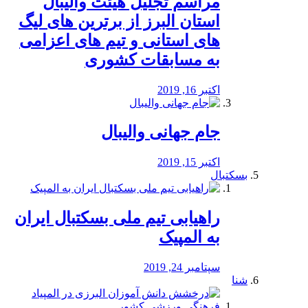
مراسم تجلیل هیئت والیبال
استان البرز از برترین های لیگ
های استانی و تیم های اعزامی
به مسابقات کشوری
اکتبر 16, 2019
جام جهانی والیبال
اکتبر 15, 2019
بسکتبال
راهیابی تیم ملی بسکتبال ایران
به المپیک
سپتامبر 24, 2019
شنا