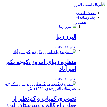
فصد
خون
صفحه اصلی
شرق
چند رسانه ای
تهران
تصاویر
خشکشویی
تصفیه
آب
البرز زیبا
طراحی
سایت
و
اکتبر 22, 2019
سئو
vip
منظره‌‌ زیبای امروز ،کوچه یکم
امیرآباد
اکتبر 21, 2019
️تصویری کمیاب و کم‌نظیر از
چهار راه كالج و دبيرستان البرز