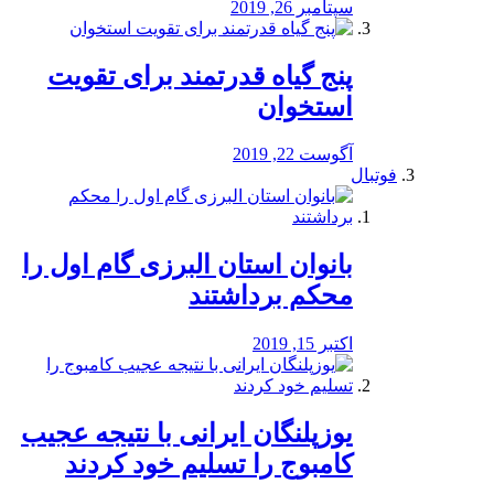
سپتامبر 26, 2019
پنج گیاه قدرتمند برای تقویت
استخوان
آگوست 22, 2019
فوتبال
بانوان استان البرزی گام اول را
محكم برداشتند
اکتبر 15, 2019
یوزپلنگان ایرانی با نتیجه عجیب
کامبوج را تسلیم خود کردند