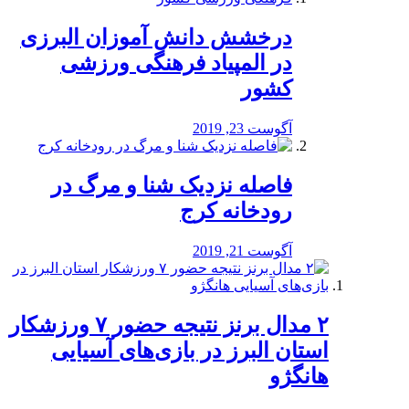
درخشش دانش آموزان البرزی
در المپیاد فرهنگی ورزشی
کشور
آگوست 23, 2019
️فاصله نزدیک شنا و مرگ در
رودخانه کرج
آگوست 21, 2019
۲ مدال برنز نتیجه حضور ۷ ورزشکار
استان البرز در بازی‌های آسیایی
هانگژو