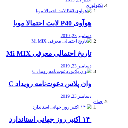
تکنولوژی
هوآوی P40 لایت احتمالا موبا
دسامبر 23, 2019
تاریخ احتمالی معرفی Mi MIX
دسامبر 23, 2019
وان پلاس دعوت‌نامه رویداد C
دسامبر 23, 2019
جهان
‏ ۱۴ اکتبر روز جهانی استاندارد