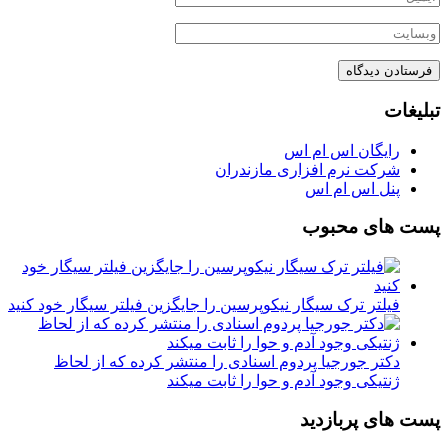
تبلیغات
رایگان اس ام اس
شرکت نرم افزاری مازندران
پنل اس ام اس
پست های محبوب
فیلتر ترک سیگار نیکوپرسین را جایگزین فیلتر سیگار خود کنید
دکتر جورجیا پردوم اسنادی را منتشر کرده که از لحاظ
ژنتیکی وجود آدم و حوا را ثابت میکند
پست های پربازدید