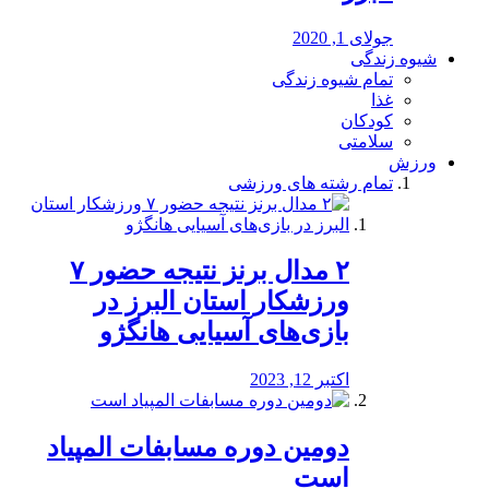
جولای 1, 2020
شیوه زندگی
تمام شیوه زندگی
غذا
کودکان
سلامتی
ورزش
تمام رشته های ورزشی
۲ مدال برنز نتیجه حضور ۷
ورزشکار استان البرز در
بازی‌های آسیایی هانگژو
اکتبر 12, 2023
دومین دوره مسابفات المپیاد
است