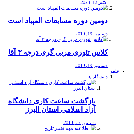
اکتبر 12, 2023
دومین دوره مسابفات المپیاد است
دسامبر 19, 2019
کلاس تئوری مربی گری درجه ۳ آقا
دسامبر 19, 2019
علمی
دانشگاه ها
بازگشت ساعت کاری دانشگاه
آزاد اسلامی استان البرز
دسامبر 25, 2019