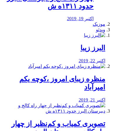
حدود ۱۳۱۱ه ش
اکتبر 19, 2019
موزیک
ویدئو
البرز زیبا
اکتبر 22, 2019
منظره‌‌ زیبای امروز ،کوچه یکم
امیرآباد
اکتبر 21, 2019
️تصویری کمیاب و کم‌نظیر از چهار