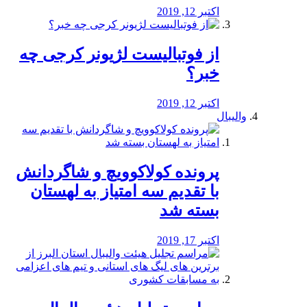
اکتبر 12, 2019
از فوتبالیست لژیونر کرجی چه
خبر؟
اکتبر 12, 2019
والیبال
پرونده کولاکوویچ و شاگردانش
با تقدیم سه امتیاز به لهستان
بسته شد
اکتبر 17, 2019