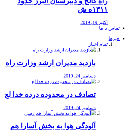
راه كالج و دبيرستان البرز حدود
۱۳۱۱ه ش
اکتبر 19, 2019
تماس با ما
خبرها
تمام اخبار
بازدید مدیران ارشد وزارت راه
دسامبر 24, 2019
تصادف در محدوده درده خدا لع
دسامبر 24, 2019
آلودگی هوا به بخش آسارا هم