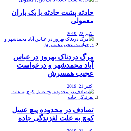
️حادثه پشت حادثه با یک باران
معمولی
اکتبر 22, 2019
مرگ دردناک بهروز در عباس
آباد محمدشهر و درخواست
عجیب همسرش
اکتبر 21, 2019
تصادف در محدوده پیچ عسل
کوچ به علت لغزندگی جاده
اکتبر 21, 2019