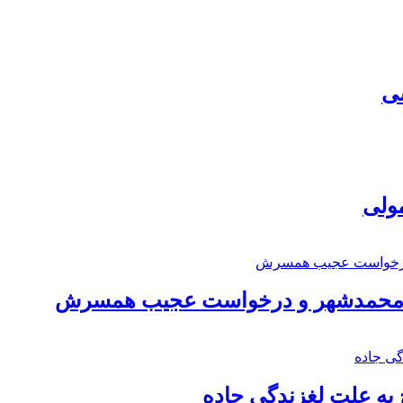
سی
مولی
اد محمدشهر و درخواست عجیب همسرش
به علت لغزندگی جاده