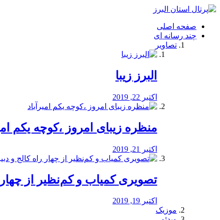
فصد
خون
صفحه اصلی
شرق
چند رسانه ای
تهران
تصاویر
خشکشویی
تصفیه
آب
البرز زیبا
طراحی
سایت
و
اکتبر 22, 2019
سئو
vip
منظره‌‌ زیبای امروز ،کوچه یکم امی
اکتبر 21, 2019
️تصویری کمیاب و کم‌نظیر از چهار راه 
اکتبر 19, 2019
موزیک
ویدئو