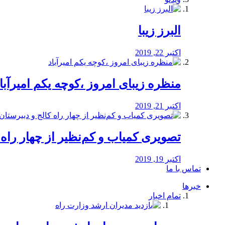
البرز زیبا
اکتبر 22, 2019
منظره‌‌ زیبای امروز ،کوچه یکم امیرآبا
اکتبر 21, 2019
️تصویری کمیاب و کم‌نظیر از چهار راه كالج
اکتبر 19, 2019
تماس با ما
خبرها
تمام اخبار