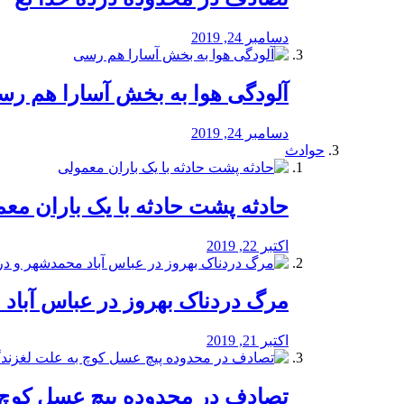
دسامبر 24, 2019
آلودگی هوا به بخش آسارا هم ر
دسامبر 24, 2019
حوادث
️حادثه پشت حادثه با یک باران مع
اکتبر 22, 2019
مرگ دردناک بهروز در عباس آب
اکتبر 21, 2019
تصادف در محدوده پیچ عسل کوچ 