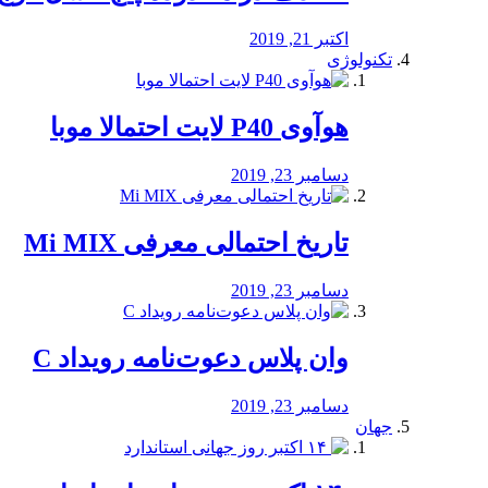
اکتبر 21, 2019
تکنولوژی
هوآوی P40 لایت احتمالا موبا
دسامبر 23, 2019
تاریخ احتمالی معرفی Mi MIX
دسامبر 23, 2019
وان پلاس دعوت‌نامه رویداد C
دسامبر 23, 2019
جهان