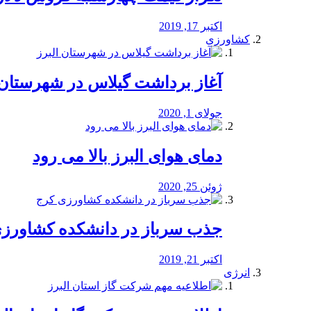
اکتبر 17, 2019
کشاورزی
آغاز برداشت گیلاس در شهرستان 
جولای 1, 2020
دمای هوای البرز بالا می رود
ژوئن 25, 2020
جذب سرباز در دانشکده کشاورز
اکتبر 21, 2019
انرژی