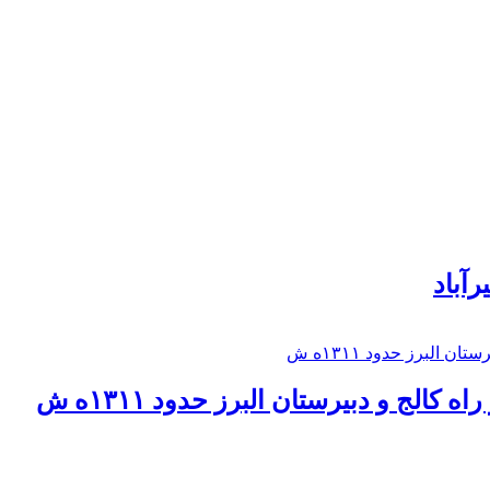
رآباد
كالج و دبيرستان البرز حدود ۱۳۱۱ه ش