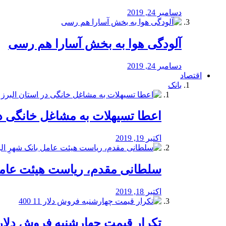
دسامبر 24, 2019
آلودگی هوا به بخش آسارا هم رسی
دسامبر 24, 2019
اقتصاد
بانک
️اعطا تسیهلات به مشاغل خانگی در
اکتبر 19, 2019
سلطانی مقدم، ریاست هیئت عامل 
اکتبر 18, 2019
تکرار قیمت چهارشنبه فروش دلار 11 00