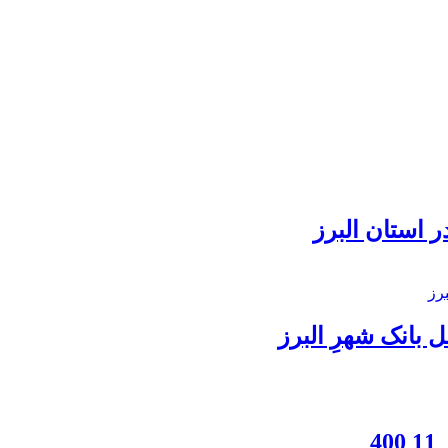
 استان البرز
بانک شهرِ البرز
4