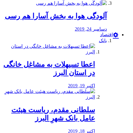
آلودگی هوا به بخش آسارا هم رسی
دسامبر 24, 2019
اقتصاد
بانک
️اعطا تسیهلات به مشاغل خانگی
در استان البرز
اکتبر 19, 2019
سلطانی مقدم، ریاست هیئت
عامل بانک شهرِ البرز
اکتبر 18, 2019