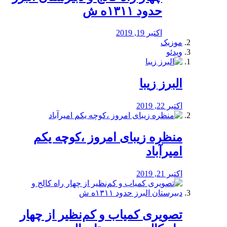
حدود ۱۳۱۱ه ش
اکتبر 19, 2019
موزیک
ویدئو
البرز زیبا
اکتبر 22, 2019
منظره‌‌ زیبای امروز ،کوچه یکم
امیرآباد
اکتبر 21, 2019
️تصویری کمیاب و کم‌نظیر از چهار