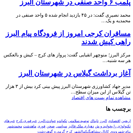
پلمب ۶ واحد صنفی در شهرستان البرز
محمد نصیری گفت: در ۴۵ بازدید انجام شده ۵ واحد صنفی در
محمدیه و یک…
مسافران کرجی امروز از فرودگاه پیام البرز
راهی کیش شدند
مرکز البرز؛ منوچهر اتقیایی گفت: پرواز های کرج – کیش و بالعکس
هر سه شنبه…
آغاز برداشت گیلاس در شهرستان البرز
مدیر جهاد کشاورزی شهرستان البرز پیش بینی کرد بیش از ۳ هزار
تن گیلاس از این میزان سطح…
مشاهده تمام پست های اقتصاد
برچسب ها
اربعین
اقتصادی
البرز
تابناك
توصیه-سلامتی
تکواندو
حوادث-البرز
خبرفوری-کرج
خبرهای
تکنولوڑی را بخوانید و ش
دهیاری ملک فالیز
سیاسی
صحن
فوری
ماهدشت
محمدشهر
پیام-شهروندی
کانال-پیشاهنگیکمالشهر
کرج
گرمدره
گوهردشت