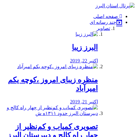
فصد
خون
صفحه اصلی
شرق
چند رسانه ای
تهران
تصاویر
خشکشویی
تصفیه
آب
البرز زیبا
طراحی
سایت
و
اکتبر 22, 2019
سئو
vip
منظره‌‌ زیبای امروز ،کوچه یکم
امیرآباد
اکتبر 21, 2019
️تصویری کمیاب و کم‌نظیر از
چهار راه كالج و دبيرستان البرز