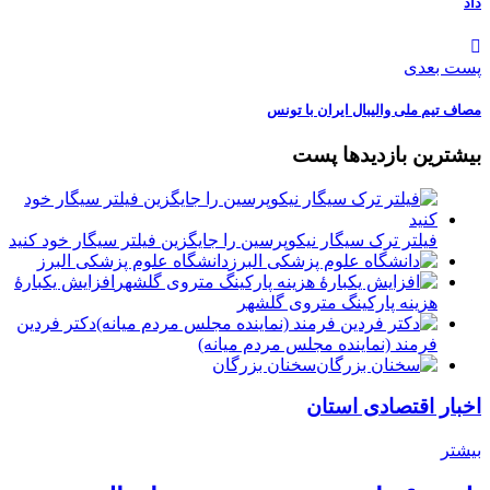
داد
پست بعدی
مصاف تیم ملی والیبال ایران با تونس
بیشترین بازدیدها پست
فیلتر ترک سیگار نیکوپرسین را جایگزین فیلتر سیگار خود کنید
دانشگاه علوم پزشکی البرز
افزایش یکبارۀ
هزینه پارکینگ متروی گلشهر
دكتر فردين
فرمند (نماينده مجلس مردم میانه)
سخنان بزرگان
اخبار اقتصادی استان
بیشتر