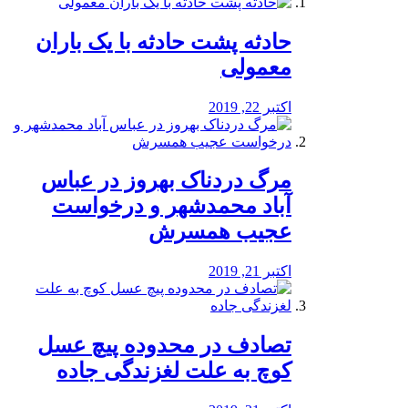
️حادثه پشت حادثه با یک باران
معمولی
اکتبر 22, 2019
مرگ دردناک بهروز در عباس
آباد محمدشهر و درخواست
عجیب همسرش
اکتبر 21, 2019
تصادف در محدوده پیچ عسل
کوچ به علت لغزندگی جاده