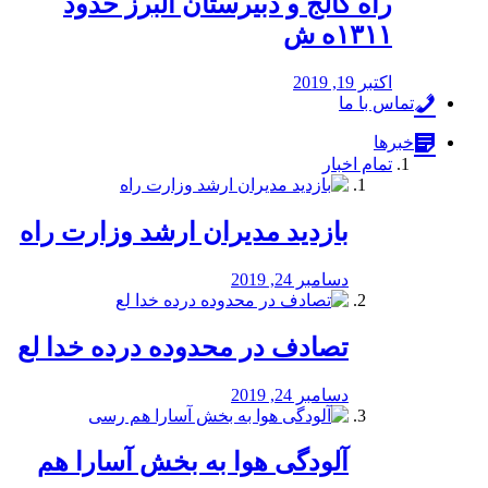
راه كالج و دبيرستان البرز حدود
۱۳۱۱ه ش
اکتبر 19, 2019
تماس با ما
خبرها
تمام اخبار
بازدید مدیران ارشد وزارت راه
دسامبر 24, 2019
تصادف در محدوده درده خدا لع
دسامبر 24, 2019
آلودگی هوا به بخش آسارا هم