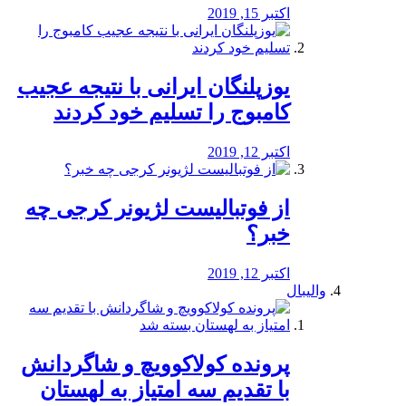
اکتبر 15, 2019
یوزپلنگان ایرانی با نتیجه عجیب
کامبوج را تسلیم خود کردند
اکتبر 12, 2019
از فوتبالیست لژیونر کرجی چه
خبر؟
اکتبر 12, 2019
والیبال
پرونده کولاکوویچ و شاگردانش
با تقدیم سه امتیاز به لهستان