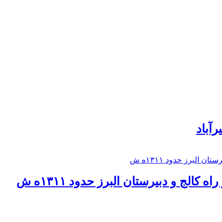
رآباد
كالج و دبيرستان البرز حدود ۱۳۱۱ه ش