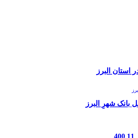
 استان البرز
بانک شهرِ البرز
4