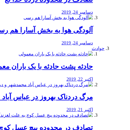
دسامبر 24, 2019
آلودگی هوا به بخش آسارا هم ر
دسامبر 24, 2019
حوادث
️حادثه پشت حادثه با یک باران مع
اکتبر 22, 2019
مرگ دردناک بهروز در عباس آب
اکتبر 21, 2019
تصادف در محدوده پیچ عسل کوچ 