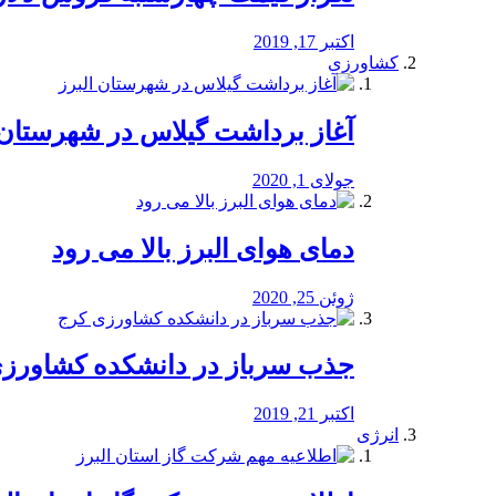
اکتبر 17, 2019
کشاورزی
آغاز برداشت گیلاس در شهرستان 
جولای 1, 2020
دمای هوای البرز بالا می رود
ژوئن 25, 2020
جذب سرباز در دانشکده کشاورز
اکتبر 21, 2019
انرژی