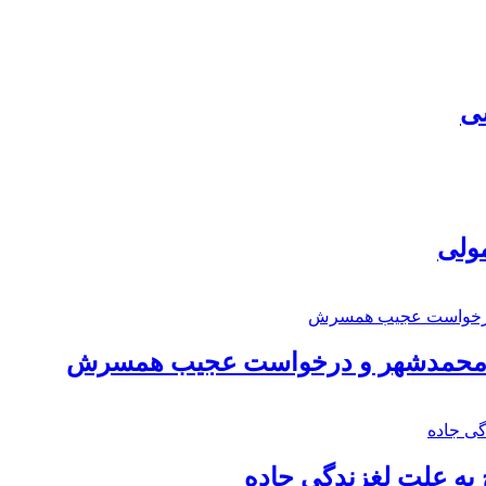
سی
مولی
اد محمدشهر و درخواست عجیب همسرش
به علت لغزندگی جاده