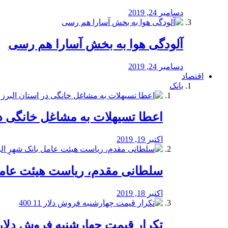
دسامبر 24, 2019
آلودگی هوا به بخش آسارا هم رسی
دسامبر 24, 2019
اقتصاد
بانک
️اعطا تسیهلات به مشاغل خانگی در
اکتبر 19, 2019
سلطانی مقدم، ریاست هیئت عامل 
اکتبر 18, 2019
تکرار قیمت چهارشنبه فروش دلار 11 00