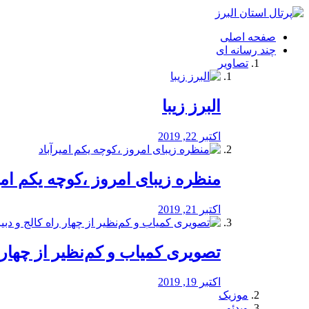
فصد
خون
صفحه اصلی
شرق
چند رسانه ای
تهران
تصاویر
خشکشویی
تصفیه
آب
البرز زیبا
طراحی
سایت
و
اکتبر 22, 2019
سئو
vip
منظره‌‌ زیبای امروز ،کوچه یکم امی
اکتبر 21, 2019
️تصویری کمیاب و کم‌نظیر از چهار راه 
اکتبر 19, 2019
موزیک
ویدئو