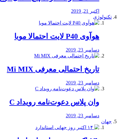
اکتبر 21, 2019
تکنولوژی
هوآوی P40 لایت احتمالا موبا
دسامبر 23, 2019
تاریخ احتمالی معرفی Mi MIX
دسامبر 23, 2019
وان پلاس دعوت‌نامه رویداد C
دسامبر 23, 2019
جهان