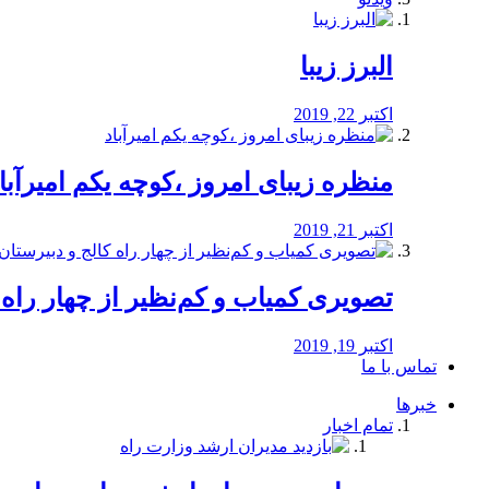
البرز زیبا
اکتبر 22, 2019
منظره‌‌ زیبای امروز ،کوچه یکم امیرآبا
اکتبر 21, 2019
️تصویری کمیاب و کم‌نظیر از چهار راه كالج
اکتبر 19, 2019
تماس با ما
خبرها
تمام اخبار