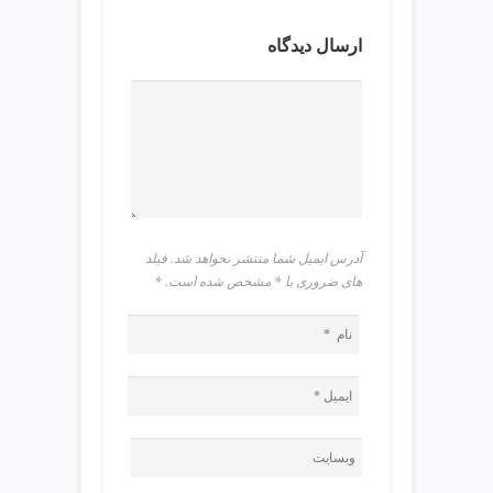
ی
ت
ارسال دیدگاه
ص
ف
ی
ه
آ
ب
ط
ر
ا
آدرس ایمیل شما منتشر نخواهد شد. فیلد
ح
های ضروری با * مشخص شده است.
*
ی
س
ا
ی
ت
و
س
ئ
و