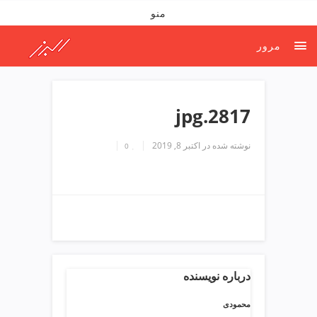
ف
منو
ص
د
مرور
خ
و
ن
ش
2817.jpg
ر
ق
نوشته شده در
اکتبر 8, 2019
0
ت
ه
ر
ا
ن
خ
ش
ک
ش
درباره نویسنده
و
ی
محمودی