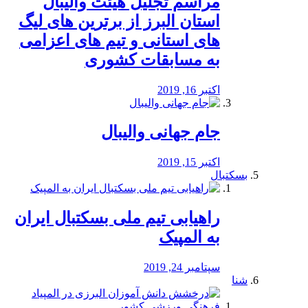
مراسم تجلیل هیئت والیبال
استان البرز از برترین های لیگ
های استانی و تیم های اعزامی
به مسابقات کشوری
اکتبر 16, 2019
جام جهانی والیبال
اکتبر 15, 2019
بسکتبال
راهیابی تیم ملی بسکتبال ایران
به المپیک
سپتامبر 24, 2019
شنا