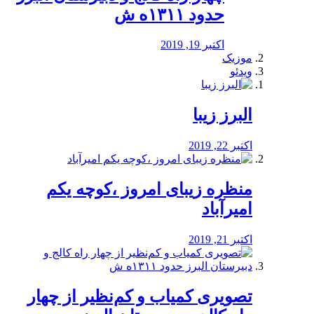
حدود ۱۳۱۱ه ش
اکتبر 19, 2019
موزیک
ویدئو
البرز زیبا
اکتبر 22, 2019
منظره‌‌ زیبای امروز ،کوچه یکم
امیرآباد
اکتبر 21, 2019
️تصویری کمیاب و کم‌نظیر از چهار