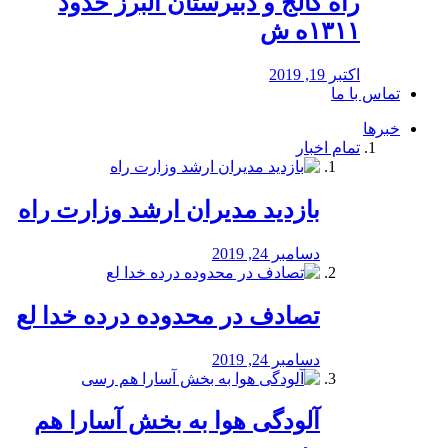
راه كالج و دبيرستان البرز حدود
۱۳۱۱ه ش
اکتبر 19, 2019
تماس با ما
خبرها
تمام اخبار
بازدید مدیران ارشد وزارت راه
دسامبر 24, 2019
تصادف در محدوده درده خدا لع
دسامبر 24, 2019
آلودگی هوا به بخش آسارا هم