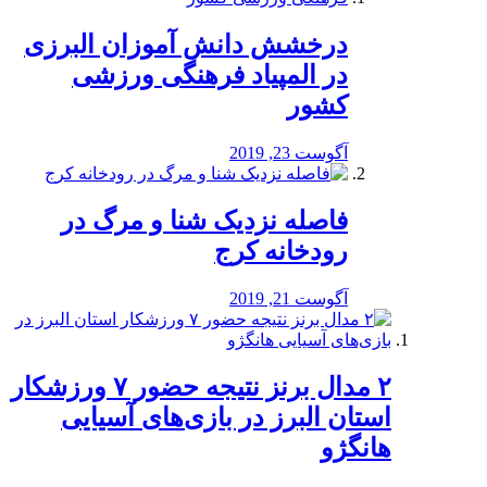
درخشش دانش آموزان البرزی
در المپیاد فرهنگی ورزشی
کشور
آگوست 23, 2019
️فاصله نزدیک شنا و مرگ در
رودخانه کرج
آگوست 21, 2019
۲ مدال برنز نتیجه حضور ۷ ورزشکار
استان البرز در بازی‌های آسیایی
هانگژو