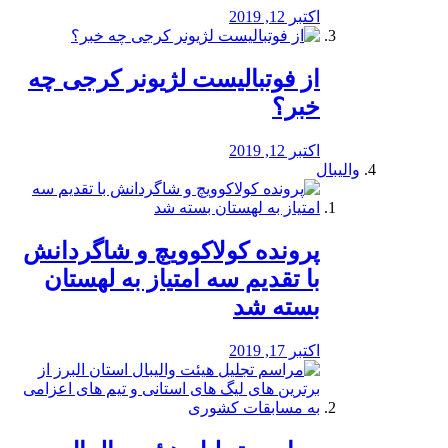
اکتبر 12, 2019
از فوتبالیست لژیونر کرجی چه
خبر؟
اکتبر 12, 2019
والیبال
پرونده کولاکوویچ و شاگردانش
با تقدیم سه امتیاز به لهستان
بسته شد
اکتبر 17, 2019