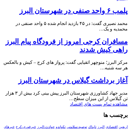
پلمب ۶ واحد صنفی در شهرستان البرز
محمد نصیری گفت: در ۴۵ بازدید انجام شده ۵ واحد صنفی در
محمدیه و یک…
مسافران کرجی امروز از فرودگاه پیام البرز
راهی کیش شدند
مرکز البرز؛ منوچهر اتقیایی گفت: پرواز های کرج – کیش و بالعکس
هر سه شنبه…
آغاز برداشت گیلاس در شهرستان البرز
مدیر جهاد کشاورزی شهرستان البرز پیش بینی کرد بیش از ۳ هزار
تن گیلاس از این میزان سطح…
مشاهده تمام پست های اقتصاد
برچسب ها
اربعین
اقتصادی
البرز
تابناك
توصیه-سلامتی
تکواندو
حوادث-البرز
خبرفوری-کرج
خبرهای