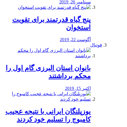
سپتامبر 26, 2019
پنج گیاه قدرتمند برای تقویت
استخوان
آگوست 22, 2019
فوتبال
بانوان استان البرزی گام اول را
محكم برداشتند
اکتبر 15, 2019
یوزپلنگان ایرانی با نتیجه عجیب
کامبوج را تسلیم خود کردند