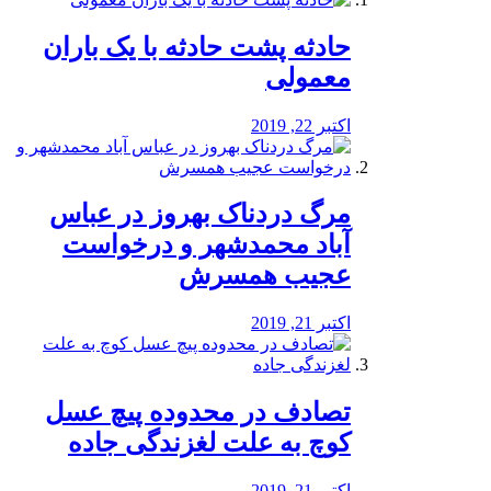
️حادثه پشت حادثه با یک باران
معمولی
اکتبر 22, 2019
مرگ دردناک بهروز در عباس
آباد محمدشهر و درخواست
عجیب همسرش
اکتبر 21, 2019
تصادف در محدوده پیچ عسل
کوچ به علت لغزندگی جاده
اکتبر 21, 2019