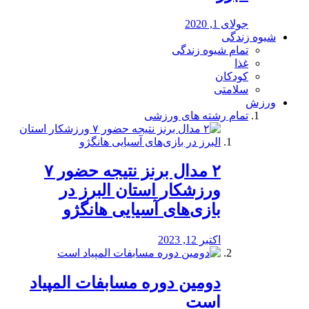
جولای 1, 2020
شیوه زندگی
تمام شیوه زندگی
غذا
کودکان
سلامتی
ورزش
تمام رشته های ورزشی
۲ مدال برنز نتیجه حضور ۷
ورزشکار استان البرز در
بازی‌های آسیایی هانگژو
اکتبر 12, 2023
دومین دوره مسابفات المپیاد
است