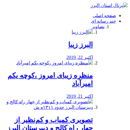
فصد
خون
صفحه اصلی
شرق
چند رسانه ای
تهران
تصاویر
خشکشویی
تصفیه
آب
البرز زیبا
طراحی
سایت
و
اکتبر 22, 2019
سئو
vip
منظره‌‌ زیبای امروز ،کوچه یکم
امیرآباد
اکتبر 21, 2019
️تصویری کمیاب و کم‌نظیر از
چهار راه كالج و دبيرستان البرز