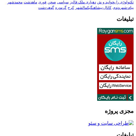
تکنولوڑی را بخوانید و ش
دهیاری ملک فالیز
سیاسی
صحن
فوری
ماهدشت
محمدشهر
پیام-شهروندی
کانال-پیشاهنگیکمالشهر
کرج
گرمدره
گوهردشت
تبلیغات
مجزی پروژه
تبلیغات