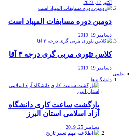
اکتبر 12, 2023
دومین دوره مسابفات المپیاد است
دسامبر 19, 2019
کلاس تئوری مربی گری درجه ۳ آقا
دسامبر 19, 2019
علمی
دانشگاه ها
بازگشت ساعت کاری دانشگاه
آزاد اسلامی استان البرز
دسامبر 25, 2019