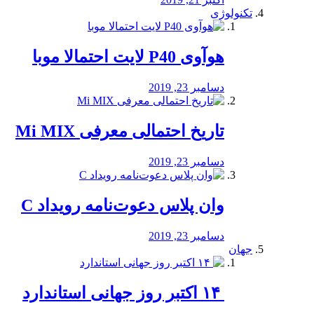
تکنولوژی
هوآوی P40 لایت احتمالا موبا
دسامبر 23, 2019
تاریخ احتمالی معرفی Mi MIX
دسامبر 23, 2019
وان پلاس دعوت‌نامه رویداد C
دسامبر 23, 2019
جهان
‏ ۱۴ اکتبر روز جهانی استاندارد