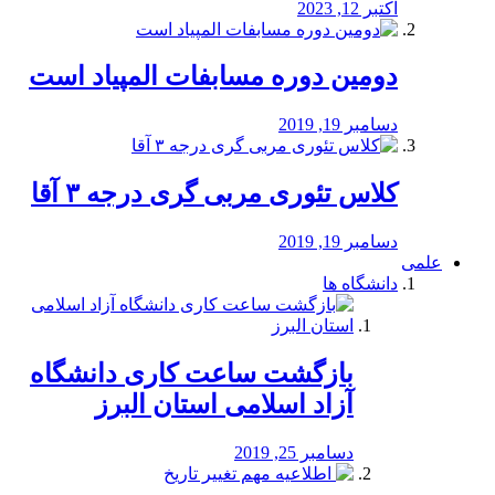
اکتبر 12, 2023
دومین دوره مسابفات المپیاد است
دسامبر 19, 2019
کلاس تئوری مربی گری درجه ۳ آقا
دسامبر 19, 2019
علمی
دانشگاه ها
بازگشت ساعت کاری دانشگاه
آزاد اسلامی استان البرز
دسامبر 25, 2019