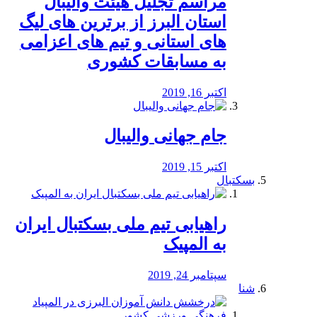
مراسم تجلیل هیئت والیبال
استان البرز از برترین های لیگ
های استانی و تیم های اعزامی
به مسابقات کشوری
اکتبر 16, 2019
جام جهانی والیبال
اکتبر 15, 2019
بسکتبال
راهیابی تیم ملی بسکتبال ایران
به المپیک
سپتامبر 24, 2019
شنا