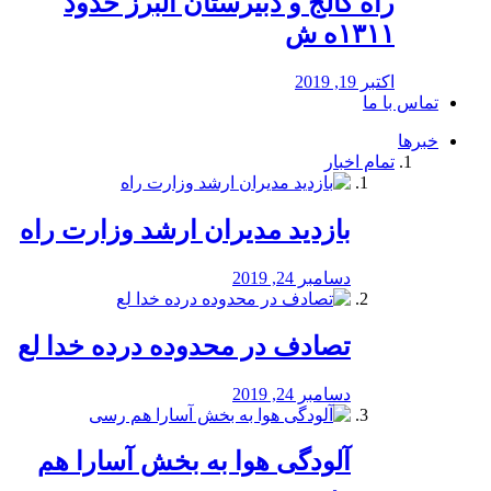
راه كالج و دبيرستان البرز حدود
۱۳۱۱ه ش
اکتبر 19, 2019
تماس با ما
خبرها
تمام اخبار
بازدید مدیران ارشد وزارت راه
دسامبر 24, 2019
تصادف در محدوده درده خدا لع
دسامبر 24, 2019
آلودگی هوا به بخش آسارا هم