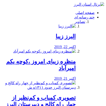
فصد
خون
صفحه اصلی
شرق
چند رسانه ای
تهران
تصاویر
خشکشویی
تصفیه
آب
البرز زیبا
طراحی
سایت
و
اکتبر 22, 2019
سئو
vip
منظره‌‌ زیبای امروز ،کوچه یکم
امیرآباد
اکتبر 21, 2019
️تصویری کمیاب و کم‌نظیر از
چهار راه كالج و دبيرستان البرز