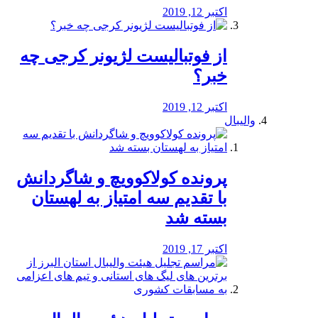
اکتبر 12, 2019
از فوتبالیست لژیونر کرجی چه
خبر؟
اکتبر 12, 2019
والیبال
پرونده کولاکوویچ و شاگردانش
با تقدیم سه امتیاز به لهستان
بسته شد
اکتبر 17, 2019