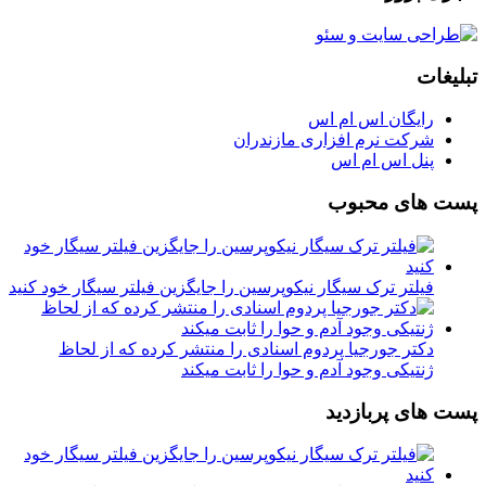
تبلیغات
رایگان اس ام اس
شرکت نرم افزاری مازندران
پنل اس ام اس
پست های محبوب
فیلتر ترک سیگار نیکوپرسین را جایگزین فیلتر سیگار خود کنید
دکتر جورجیا پردوم اسنادی را منتشر کرده که از لحاظ
ژنتیکی وجود آدم و حوا را ثابت میکند
پست های پربازدید