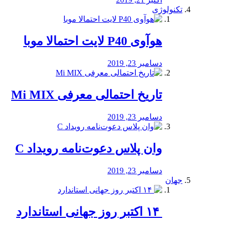
تکنولوژی
هوآوی P40 لایت احتمالا موبا
دسامبر 23, 2019
تاریخ احتمالی معرفی Mi MIX
دسامبر 23, 2019
وان پلاس دعوت‌نامه رویداد C
دسامبر 23, 2019
جهان
‏ ۱۴ اکتبر روز جهانی استاندارد