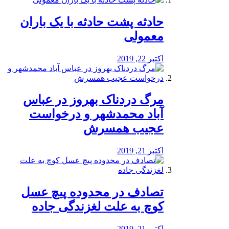
️حادثه پشت حادثه با یک باران
معمولی
اکتبر 22, 2019
مرگ دردناک بهروز در عباس
آباد محمدشهر و درخواست
عجیب همسرش
اکتبر 21, 2019
تصادف در محدوده پیچ عسل
کوچ به علت لغزندگی جاده
اکتبر 21, 2019