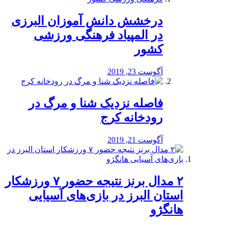
درخشش دانش آموزان البرزی
در المپیاد فرهنگی ورزشی
کشور
آگوست 23, 2019
️فاصله نزدیک شنا و مرگ در
رودخانه کرج
آگوست 21, 2019
۲ مدال برنز نتیجه حضور ۷ ورزشکار
استان البرز در بازی‌های آسیایی
هانگژو