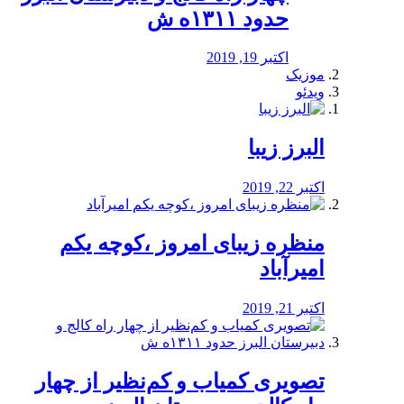
حدود ۱۳۱۱ه ش
اکتبر 19, 2019
موزیک
ویدئو
البرز زیبا
اکتبر 22, 2019
منظره‌‌ زیبای امروز ،کوچه یکم
امیرآباد
اکتبر 21, 2019
️تصویری کمیاب و کم‌نظیر از چهار