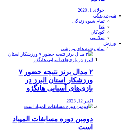
جولای 1, 2020
شیوه زندگی
تمام شیوه زندگی
غذا
کودکان
سلامتی
ورزش
تمام رشته های ورزشی
۲ مدال برنز نتیجه حضور ۷
ورزشکار استان البرز در
بازی‌های آسیایی هانگژو
اکتبر 12, 2023
دومین دوره مسابفات المپیاد
است