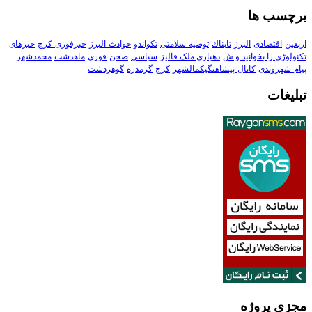
برچسب ها
اربعین
اقتصادی
البرز
تابناك
توصیه-سلامتی
تکواندو
حوادث-البرز
خبرفوری-کرج
خبرهای
تکنولوڑی را بخوانید و ش
دهیاری ملک فالیز
سیاسی
صحن
فوری
ماهدشت
محمدشهر
پیام-شهروندی
کانال-پیشاهنگیکمالشهر
کرج
گرمدره
گوهردشت
تبلیغات
مجزی پروژه