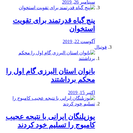
سپتامبر 26, 2019
پنج گیاه قدرتمند برای تقویت
استخوان
آگوست 22, 2019
فوتبال
بانوان استان البرزی گام اول را
محكم برداشتند
اکتبر 15, 2019
یوزپلنگان ایرانی با نتیجه عجیب
کامبوج را تسلیم خود کردند