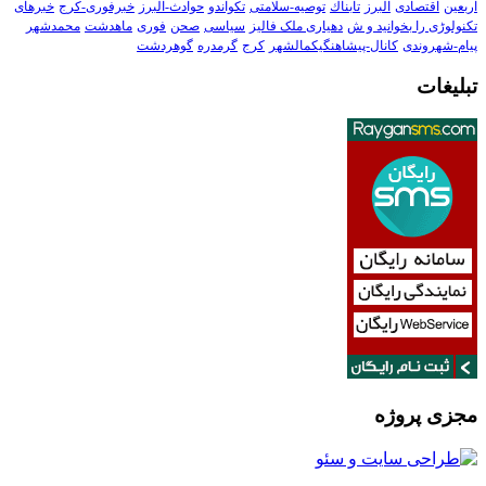
اربعین
اقتصادی
البرز
تابناك
توصیه-سلامتی
تکواندو
حوادث-البرز
خبرفوری-کرج
خبرهای
تکنولوڑی را بخوانید و ش
دهیاری ملک فالیز
سیاسی
صحن
فوری
ماهدشت
محمدشهر
پیام-شهروندی
کانال-پیشاهنگیکمالشهر
کرج
گرمدره
گوهردشت
تبلیغات
مجزی پروژه