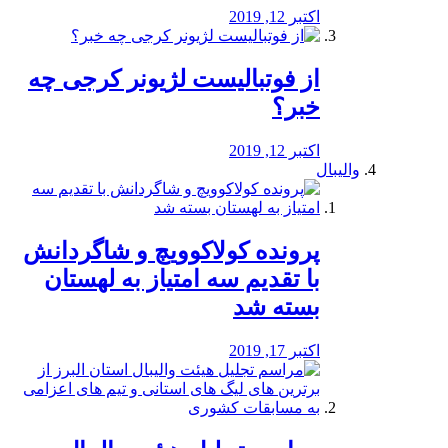
اکتبر 12, 2019
از فوتبالیست لژیونر کرجی چه
خبر؟
اکتبر 12, 2019
والیبال
پرونده کولاکوویچ و شاگردانش
با تقدیم سه امتیاز به لهستان
بسته شد
اکتبر 17, 2019