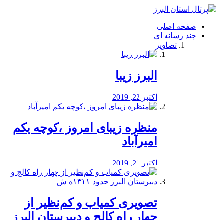
فصد
خون
صفحه اصلی
شرق
چند رسانه ای
تهران
تصاویر
خشکشویی
تصفیه
آب
البرز زیبا
طراحی
سایت
و
اکتبر 22, 2019
سئو
vip
منظره‌‌ زیبای امروز ،کوچه یکم
امیرآباد
اکتبر 21, 2019
️تصویری کمیاب و کم‌نظیر از
چهار راه كالج و دبيرستان البرز