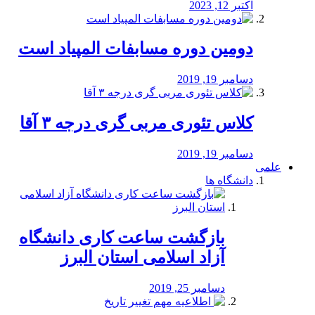
اکتبر 12, 2023
دومین دوره مسابفات المپیاد است
دسامبر 19, 2019
کلاس تئوری مربی گری درجه ۳ آقا
دسامبر 19, 2019
علمی
دانشگاه ها
بازگشت ساعت کاری دانشگاه
آزاد اسلامی استان البرز
دسامبر 25, 2019