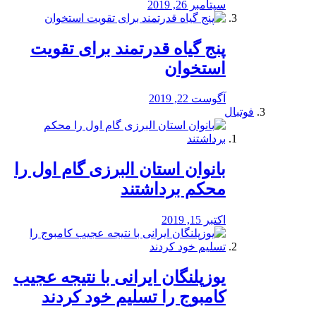
سپتامبر 26, 2019
پنج گیاه قدرتمند برای تقویت
استخوان
آگوست 22, 2019
فوتبال
بانوان استان البرزی گام اول را
محكم برداشتند
اکتبر 15, 2019
یوزپلنگان ایرانی با نتیجه عجیب
کامبوج را تسلیم خود کردند