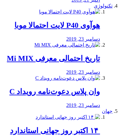
تکنولوژی
هوآوی P40 لایت احتمالا موبا
دسامبر 23, 2019
تاریخ احتمالی معرفی Mi MIX
دسامبر 23, 2019
وان پلاس دعوت‌نامه رویداد C
دسامبر 23, 2019
جهان
‏ ۱۴ اکتبر روز جهانی استاندارد