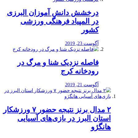
درخشش دانش آموزان البرزی
در المپیاد فرهنگی ورزشی
کشور
آگوست 23, 2019
️فاصله نزدیک شنا و مرگ در
رودخانه کرج
آگوست 21, 2019
۲ مدال برنز نتیجه حضور ۷ ورزشکار
استان البرز در بازی‌های آسیایی
هانگژو