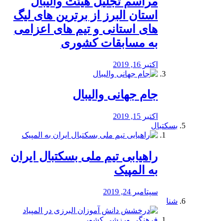
مراسم تجلیل هیئت والیبال
استان البرز از برترین های لیگ
های استانی و تیم های اعزامی
به مسابقات کشوری
اکتبر 16, 2019
جام جهانی والیبال
اکتبر 15, 2019
بسکتبال
راهیابی تیم ملی بسکتبال ایران
به المپیک
سپتامبر 24, 2019
شنا