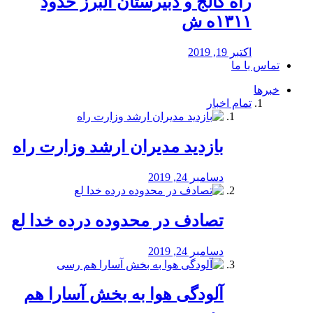
راه كالج و دبيرستان البرز حدود
۱۳۱۱ه ش
اکتبر 19, 2019
تماس با ما
خبرها
تمام اخبار
بازدید مدیران ارشد وزارت راه
دسامبر 24, 2019
تصادف در محدوده درده خدا لع
دسامبر 24, 2019
آلودگی هوا به بخش آسارا هم