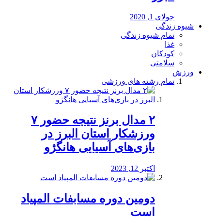
جولای 1, 2020
شیوه زندگی
تمام شیوه زندگی
غذا
کودکان
سلامتی
ورزش
تمام رشته های ورزشی
۲ مدال برنز نتیجه حضور ۷
ورزشکار استان البرز در
بازی‌های آسیایی هانگژو
اکتبر 12, 2023
دومین دوره مسابفات المپیاد
است