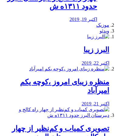
حدود ۱۳۱۱ه ش
اکتبر 19, 2019
موزیک
ویدئو
البرز زیبا
اکتبر 22, 2019
منظره‌‌ زیبای امروز ،کوچه یکم
امیرآباد
اکتبر 21, 2019
️تصویری کمیاب و کم‌نظیر از چهار