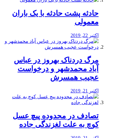
️حادثه پشت حادثه با یک باران
معمولی
اکتبر 22, 2019
مرگ دردناک بهروز در عباس
آباد محمدشهر و درخواست
عجیب همسرش
اکتبر 21, 2019
تصادف در محدوده پیچ عسل
کوچ به علت لغزندگی جاده
اکتبر 21, 2019