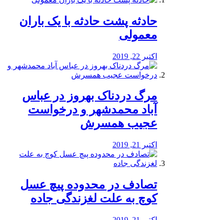
️حادثه پشت حادثه با یک باران
معمولی
اکتبر 22, 2019
مرگ دردناک بهروز در عباس
آباد محمدشهر و درخواست
عجیب همسرش
اکتبر 21, 2019
تصادف در محدوده پیچ عسل
کوچ به علت لغزندگی جاده
اکتبر 21, 2019