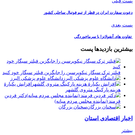
پست قبلی
دعوت سفارت ایران در قطر از تیم فوتبال ساحلی کشور
پست بعدی
️ تفاوت های آنفولانزا با سرماخوردگی
بیشترین بازدیدها پست
فیلتر ترک سیگار نیکوپرسین را جایگزین فیلتر سیگار خود کنید
دانشگاه علوم پزشکی البرز
افزایش یکبارۀ
هزینه پارکینگ متروی گلشهر
دكتر فردين
فرمند (نماينده مجلس مردم میانه)
سخنان بزرگان
اخبار اقتصادی استان
بیشتر