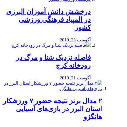
درخشش دانش آموزان البرزی
در المپیاد فرهنگی ورزشی
کشور
آگوست 23, 2019
️فاصله نزدیک شنا و مرگ در
رودخانه کرج
آگوست 21, 2019
۲ مدال برنز نتیجه حضور ۷ ورزشکار
استان البرز در بازی‌های آسیایی
هانگژو