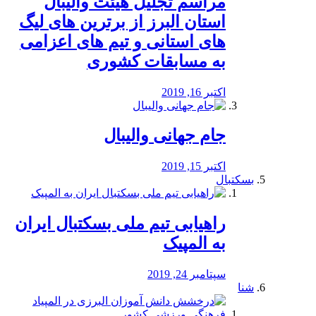
مراسم تجلیل هیئت والیبال
استان البرز از برترین های لیگ
های استانی و تیم های اعزامی
به مسابقات کشوری
اکتبر 16, 2019
جام جهانی والیبال
اکتبر 15, 2019
بسکتبال
راهیابی تیم ملی بسکتبال ایران
به المپیک
سپتامبر 24, 2019
شنا