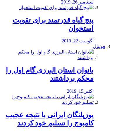
سپتامبر 26, 2019
پنج گیاه قدرتمند برای تقویت
استخوان
آگوست 22, 2019
فوتبال
بانوان استان البرزی گام اول را
محكم برداشتند
اکتبر 15, 2019
یوزپلنگان ایرانی با نتیجه عجیب
کامبوج را تسلیم خود کردند