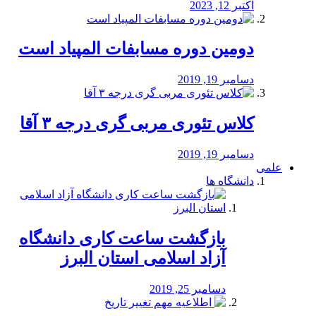
اکتبر 12, 2023
دومین دوره مسابفات المپیاد است
دسامبر 19, 2019
کلاس تئوری مربی گری درجه ۳ آقا
دسامبر 19, 2019
علمی
دانشگاه ها
بازگشت ساعت کاری دانشگاه
آزاد اسلامی استان البرز
دسامبر 25, 2019