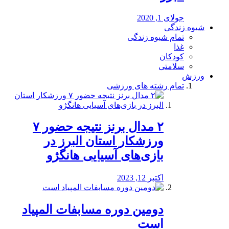
جولای 1, 2020
شیوه زندگی
تمام شیوه زندگی
غذا
کودکان
سلامتی
ورزش
تمام رشته های ورزشی
۲ مدال برنز نتیجه حضور ۷
ورزشکار استان البرز در
بازی‌های آسیایی هانگژو
اکتبر 12, 2023
دومین دوره مسابفات المپیاد
است