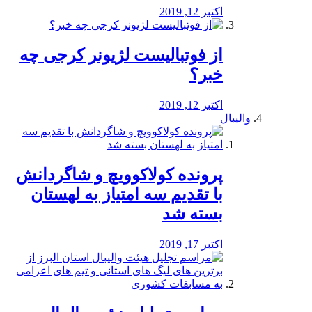
اکتبر 12, 2019
از فوتبالیست لژیونر کرجی چه
خبر؟
اکتبر 12, 2019
والیبال
پرونده کولاکوویچ و شاگردانش
با تقدیم سه امتیاز به لهستان
بسته شد
اکتبر 17, 2019