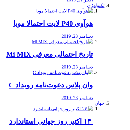
تکنولوژی
هوآوی P40 لایت احتمالا موبا
دسامبر 23, 2019
تاریخ احتمالی معرفی Mi MIX
دسامبر 23, 2019
وان پلاس دعوت‌نامه رویداد C
دسامبر 23, 2019
جهان
‏ ۱۴ اکتبر روز جهانی استاندارد