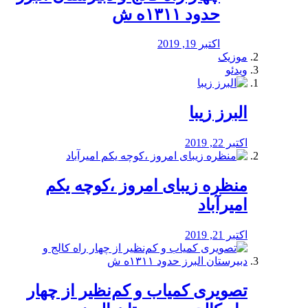
حدود ۱۳۱۱ه ش
اکتبر 19, 2019
موزیک
ویدئو
البرز زیبا
اکتبر 22, 2019
منظره‌‌ زیبای امروز ،کوچه یکم
امیرآباد
اکتبر 21, 2019
️تصویری کمیاب و کم‌نظیر از چهار