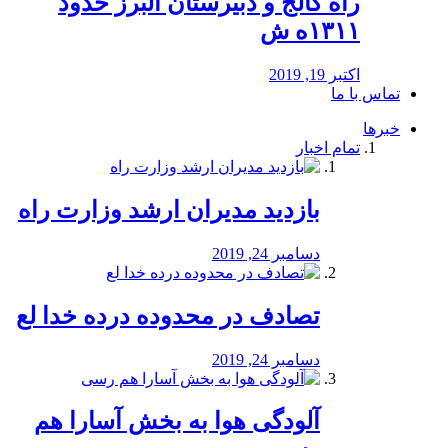
راه كالج و دبيرستان البرز حدود
۱۳۱۱ه ش
اکتبر 19, 2019
تماس با ما
خبرها
تمام اخبار
بازدید مدیران ارشد وزارت راه
دسامبر 24, 2019
تصادف در محدوده درده خدا لع
دسامبر 24, 2019
آلودگی هوا به بخش آسارا هم