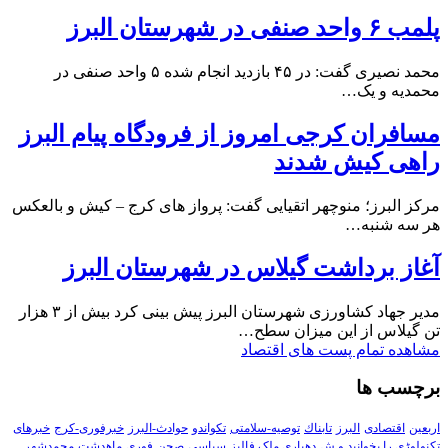
پلمب ۶ واحد صنفی در شهرستان البرز
محمد نصیری گفت: در ۴۵ بازدید انجام شده ۵ واحد صنفی در
محمدیه و یک…
مسافران کرجی امروز از فرودگاه پیام البرز
راهی کیش شدند
مرکز البرز؛ منوچهر اتقیایی گفت: پرواز های کرج – کیش و بالعکس
هر سه شنبه…
آغاز برداشت گیلاس در شهرستان البرز
مدیر جهاد کشاورزی شهرستان البرز پیش بینی کرد بیش از ۳ هزار
تن گیلاس از این میزان سطح…
مشاهده تمام پست های اقتصاد
برچسب ها
اربعین
اقتصادی
البرز
تابناك
توصیه-سلامتی
تکواندو
حوادث-البرز
خبرفوری-کرج
خبرهای
تکنولوڑی را بخوانید و ش
دهیاری ملک فالیز
سیاسی
صحن
فوری
ماهدشت
محمدشهر