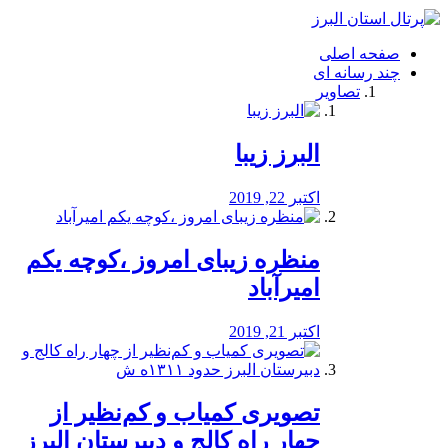
فصد
خون
صفحه اصلی
شرق
چند رسانه ای
تهران
تصاویر
خشکشویی
تصفیه
آب
البرز زیبا
طراحی
سایت
و
اکتبر 22, 2019
سئو
vip
منظره‌‌ زیبای امروز ،کوچه یکم
امیرآباد
اکتبر 21, 2019
️تصویری کمیاب و کم‌نظیر از
چهار راه كالج و دبيرستان البرز