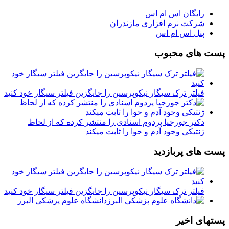
رایگان اس ام اس
شرکت نرم افزاری مازندران
پنل اس ام اس
پست های محبوب
فیلتر ترک سیگار نیکوپرسین را جایگزین فیلتر سیگار خود کنید
دکتر جورجیا پردوم اسنادی را منتشر کرده که از لحاظ
ژنتیکی وجود آدم و حوا را ثابت میکند
پست های پربازدید
فیلتر ترک سیگار نیکوپرسین را جایگزین فیلتر سیگار خود کنید
دانشگاه علوم پزشکی البرز
پستهای اخیر