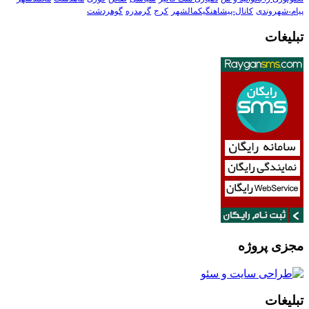
پیام-شهروندی
کانال-پیشاهنگیکمالشهر
کرج
گرمدره
گوهردشت
تبلیغات
مجزی پروژه
تبلیغات