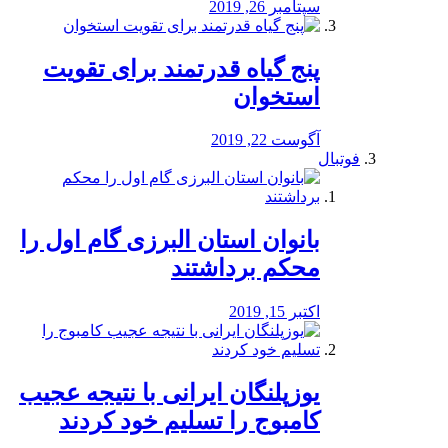
سپتامبر 26, 2019
پنج گیاه قدرتمند برای تقویت
استخوان
آگوست 22, 2019
فوتبال
بانوان استان البرزی گام اول را
محكم برداشتند
اکتبر 15, 2019
یوزپلنگان ایرانی با نتیجه عجیب
کامبوج را تسلیم خود کردند