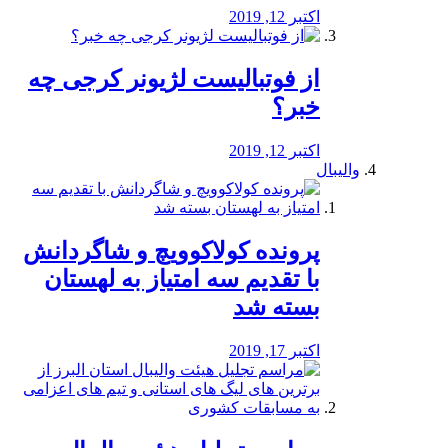
اکتبر 12, 2019
از فوتبالیست لژیونر کرجی چه
خبر؟
اکتبر 12, 2019
والیبال
پرونده کولاکوویچ و شاگردانش
با تقدیم سه امتیاز به لهستان
بسته شد
اکتبر 17, 2019