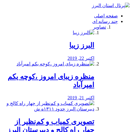
فصد
خون
صفحه اصلی
شرق
چند رسانه ای
تهران
تصاویر
خشکشویی
تصفیه
آب
البرز زیبا
طراحی
سایت
و
اکتبر 22, 2019
سئو
vip
منظره‌‌ زیبای امروز ،کوچه یکم
امیرآباد
اکتبر 21, 2019
️تصویری کمیاب و کم‌نظیر از
چهار راه كالج و دبيرستان البرز