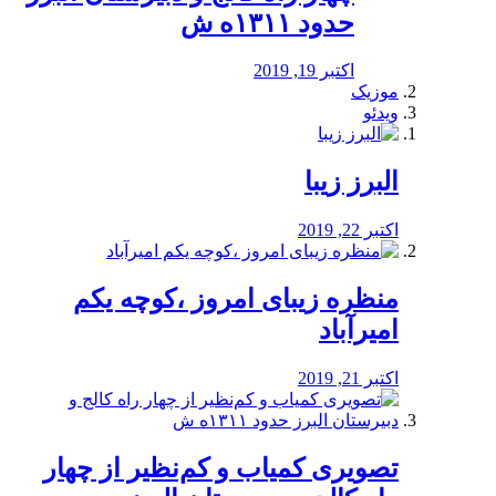
حدود ۱۳۱۱ه ش
اکتبر 19, 2019
موزیک
ویدئو
البرز زیبا
اکتبر 22, 2019
منظره‌‌ زیبای امروز ،کوچه یکم
امیرآباد
اکتبر 21, 2019
️تصویری کمیاب و کم‌نظیر از چهار