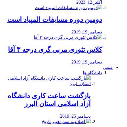
اکتبر 12, 2023
دومین دوره مسابفات المپیاد است
دسامبر 19, 2019
کلاس تئوری مربی گری درجه ۳ آقا
دسامبر 19, 2019
علمی
دانشگاه ها
بازگشت ساعت کاری دانشگاه
آزاد اسلامی استان البرز
دسامبر 25, 2019