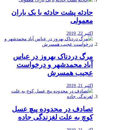
️حادثه پشت حادثه با یک باران
معمولی
اکتبر 22, 2019
مرگ دردناک بهروز در عباس
آباد محمدشهر و درخواست
عجیب همسرش
اکتبر 21, 2019
تصادف در محدوده پیچ عسل
کوچ به علت لغزندگی جاده
اکتبر 21, 2019