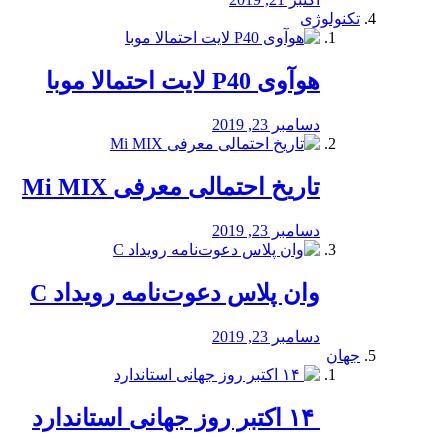
تکنولوژی
هوآوی P40 لایت احتمالا موبا
دسامبر 23, 2019
تاریخ احتمالی معرفی Mi MIX
دسامبر 23, 2019
وان پلاس دعوت‌نامه رویداد C
دسامبر 23, 2019
جهان
‏ ۱۴ اکتبر روز جهانی استاندارد