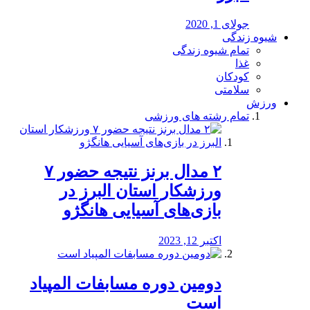
جولای 1, 2020
شیوه زندگی
تمام شیوه زندگی
غذا
کودکان
سلامتی
ورزش
تمام رشته های ورزشی
۲ مدال برنز نتیجه حضور ۷
ورزشکار استان البرز در
بازی‌های آسیایی هانگژو
اکتبر 12, 2023
دومین دوره مسابفات المپیاد
است