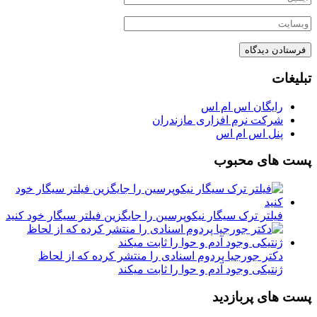
تبلیغات
رایگان اس ام اس
شرکت نرم افزاری مازندران
پنل اس ام اس
پست های محبوب
فیلتر ترک سیگار نیکوپرسین را جایگزین فیلتر سیگار خود کنید
دکتر جورجیا پردوم اسنادی را منتشر کرده که از لحاظ
ژنتیکی وجود آدم و حوا را ثابت میکند
پست های پربازدید