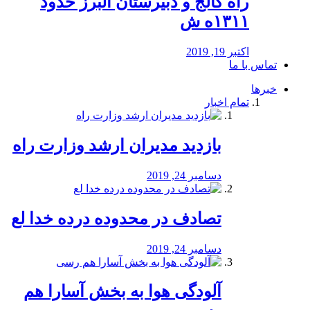
راه كالج و دبيرستان البرز حدود
۱۳۱۱ه ش
اکتبر 19, 2019
تماس با ما
خبرها
تمام اخبار
بازدید مدیران ارشد وزارت راه
دسامبر 24, 2019
تصادف در محدوده درده خدا لع
دسامبر 24, 2019
آلودگی هوا به بخش آسارا هم