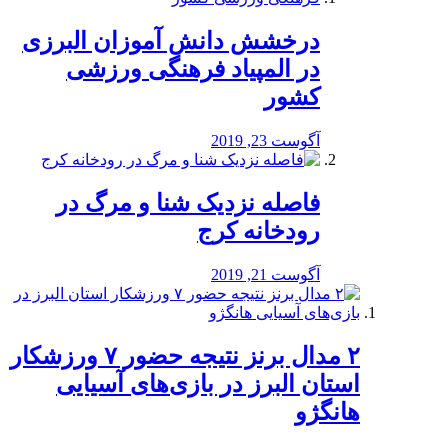
درخشش دانش آموزان البرزی
در المپیاد فرهنگی ورزشی
کشور
آگوست 23, 2019
️فاصله نزدیک شنا و مرگ در
رودخانه کرج
آگوست 21, 2019
۲ مدال برنز نتیجه حضور ۷ ورزشکار
استان البرز در بازی‌های آسیایی
هانگژو