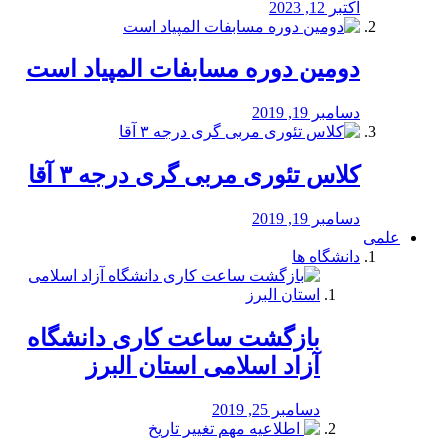
اکتبر 12, 2023
دومین دوره مسابفات المپیاد است
دسامبر 19, 2019
کلاس تئوری مربی گری درجه ۳ آقا
دسامبر 19, 2019
علمی
دانشگاه ها
بازگشت ساعت کاری دانشگاه
آزاد اسلامی استان البرز
دسامبر 25, 2019