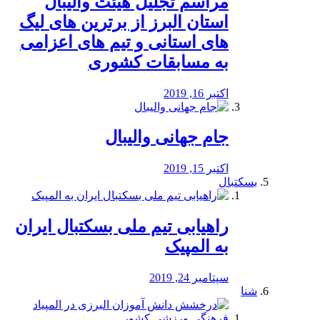
مراسم تجلیل هیئت والیبال
استان البرز از برترین های لیگ
های استانی و تیم های اعزامی
به مسابقات کشوری
اکتبر 16, 2019
جام جهانی والیبال
اکتبر 15, 2019
بسکتبال
راهیابی تیم ملی بسکتبال ایران
به المپیک
سپتامبر 24, 2019
شنا