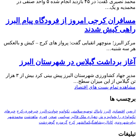
محمد نصیری گفت: در ۴۵ بازدید انجام شده ۵ واحد صنفی در
محمدیه و یک…
مسافران کرجی امروز از فرودگاه پیام البرز
راهی کیش شدند
مرکز البرز؛ منوچهر اتقیایی گفت: پرواز های کرج – کیش و بالعکس
هر سه شنبه…
آغاز برداشت گیلاس در شهرستان البرز
مدیر جهاد کشاورزی شهرستان البرز پیش بینی کرد بیش از ۳ هزار
تن گیلاس از این میزان سطح…
مشاهده تمام پست های اقتصاد
برچسب ها
اربعین
اقتصادی
البرز
تابناك
توصیه-سلامتی
تکواندو
حوادث-البرز
خبرفوری-کرج
خبرهای
تکنولوڑی را بخوانید و ش
دهیاری ملک فالیز
سیاسی
صحن
فوری
ماهدشت
محمدشهر
پیام-شهروندی
کانال-پیشاهنگیکمالشهر
کرج
گرمدره
گوهردشت
تبلیغات