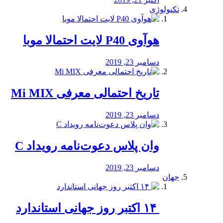
تکنولوژی
هوآوی P40 لایت احتمالا موبا
دسامبر 23, 2019
تاریخ احتمالی معرفی Mi MIX
دسامبر 23, 2019
وان پلاس دعوت‌نامه رویداد C
دسامبر 23, 2019
جهان
‏ ۱۴ اکتبر روز جهانی استاندارد