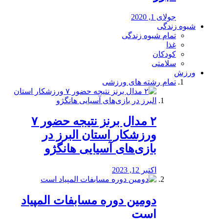
جولای 1, 2020
شیوه زندگی
تمام شیوه زندگی
غذا
کودکان
سلامتی
ورزش
تمام رشته های ورزشی
۲ مدال برنز نتیجه حضور ۷
ورزشکار استان البرز در
بازی‌های آسیایی هانگژو
اکتبر 12, 2023
دومین دوره مسابفات المپیاد
است