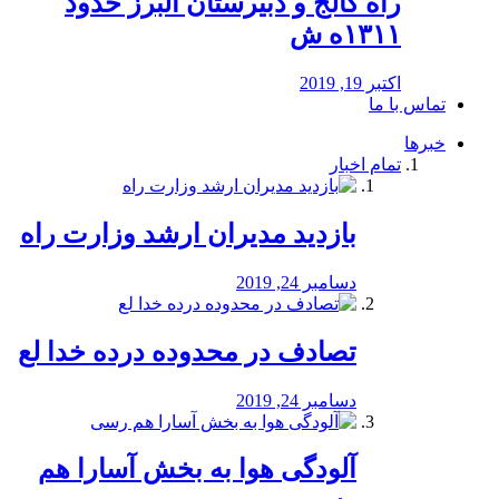
راه كالج و دبيرستان البرز حدود
۱۳۱۱ه ش
اکتبر 19, 2019
تماس با ما
خبرها
تمام اخبار
بازدید مدیران ارشد وزارت راه
دسامبر 24, 2019
تصادف در محدوده درده خدا لع
دسامبر 24, 2019
آلودگی هوا به بخش آسارا هم