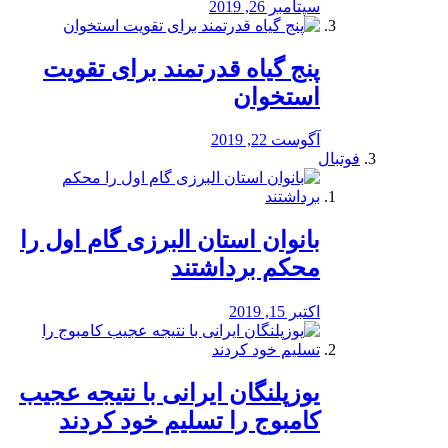
سپتامبر 26, 2019
پنج گیاه قدرتمند برای تقویت
استخوان
آگوست 22, 2019
فوتبال
بانوان استان البرزی گام اول را
محكم برداشتند
اکتبر 15, 2019
یوزپلنگان ایرانی با نتیجه عجیب
کامبوج را تسلیم خود کردند