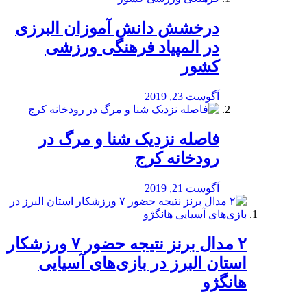
درخشش دانش آموزان البرزی
در المپیاد فرهنگی ورزشی
کشور
آگوست 23, 2019
️فاصله نزدیک شنا و مرگ در
رودخانه کرج
آگوست 21, 2019
۲ مدال برنز نتیجه حضور ۷ ورزشکار
استان البرز در بازی‌های آسیایی
هانگژو