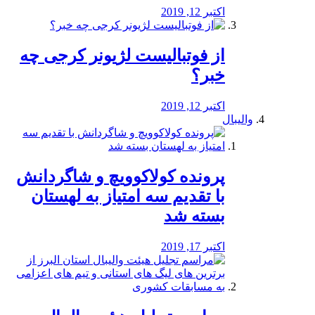
اکتبر 12, 2019
از فوتبالیست لژیونر کرجی چه
خبر؟
اکتبر 12, 2019
والیبال
پرونده کولاکوویچ و شاگردانش
با تقدیم سه امتیاز به لهستان
بسته شد
اکتبر 17, 2019