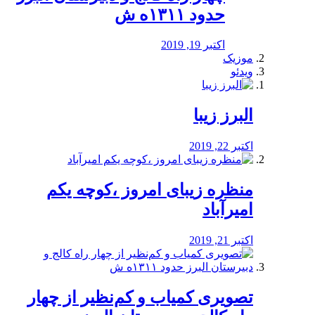
حدود ۱۳۱۱ه ش
اکتبر 19, 2019
موزیک
ویدئو
البرز زیبا
اکتبر 22, 2019
منظره‌‌ زیبای امروز ،کوچه یکم
امیرآباد
اکتبر 21, 2019
️تصویری کمیاب و کم‌نظیر از چهار