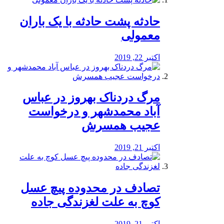
️حادثه پشت حادثه با یک باران
معمولی
اکتبر 22, 2019
مرگ دردناک بهروز در عباس
آباد محمدشهر و درخواست
عجیب همسرش
اکتبر 21, 2019
تصادف در محدوده پیچ عسل
کوچ به علت لغزندگی جاده
اکتبر 21, 2019