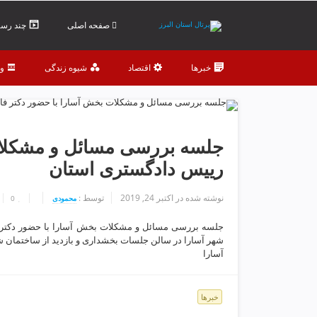
ف
ص
صفحه اصلی
چند رسان
د
خ
خبرها
اقتصاد
شیوه زندگی
و
و
ن
ش
ر
ق
جلسه بررسی مسائل و مشکلات
ت
رییس دادگستری استان
ه
ر
ا
نوشته شده در
اکتبر 24, 2019
توسط :
محمودی
0
ن
جلسه بررسی مسائل و مشکلات بخش آسارا با حضور دکتر ف
خ
شهر آسارا در سالن جلسات بخشداری و بازدید از ساختمان ش
ش
آسارا
ک
ش
و
خبرها
ی