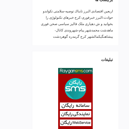
اربعین
اقتصادی
البرز
تابناك
توصیه-سلامتی
تکواندو
حوادث-البرز
خبرفوری-کرج
خبرهای تکنولوڑی را
بخوانید و ش
دهیاری ملک فالیز
سیاسی
صحن
فوری
ماهدشت
محمدشهر
پیام-شهروندی
کانال-
پیشاهنگیکمالشهر
کرج
گرمدره
گوهردشت
تبلیغات