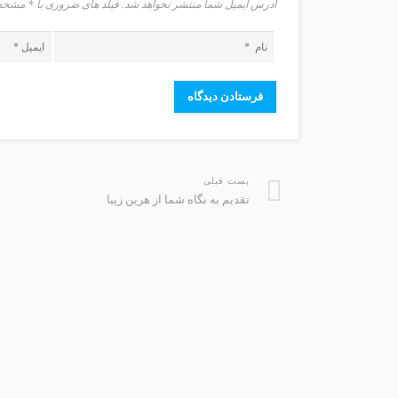
آدرس ایمیل شما منتشر نخواهد شد. فیلد های ضروری با * م
v
i
p
پست قبلی
تقدیم به نگاه شما از هرین زیبا