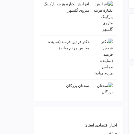
افزایش یکبارۀ هزینه پارکینگ
متروی گلشهر
دكتر فردين فرمند (نماينده
مجلس مردم میانه)
سخنان بزرگان
اخبار اقتصادی استان
بیشتر