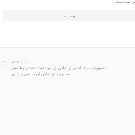
شخص شده است.
*
پست بعدی
تصویری به یادماندنی از شادروان سیداحمد احمدی و همسر
محترمشان شادروان حبیبه ی حدادی