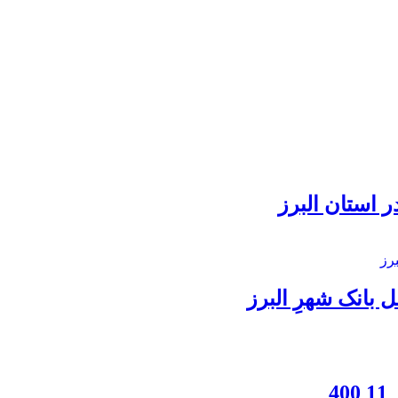
 استان البرز
بانک شهرِ البرز
4