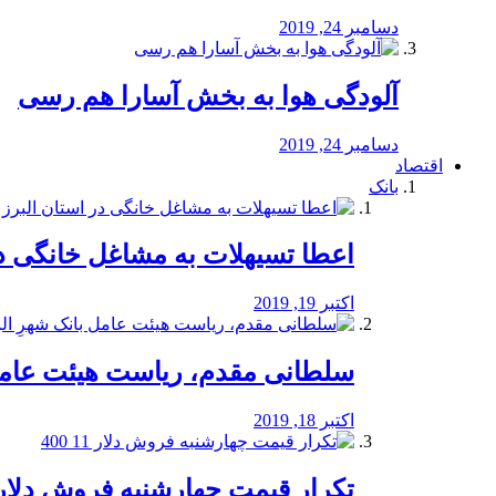
دسامبر 24, 2019
آلودگی هوا به بخش آسارا هم رسی
دسامبر 24, 2019
اقتصاد
بانک
️اعطا تسیهلات به مشاغل خانگی در
اکتبر 19, 2019
سلطانی مقدم، ریاست هیئت عامل 
اکتبر 18, 2019
تکرار قیمت چهارشنبه فروش دلار 11 00