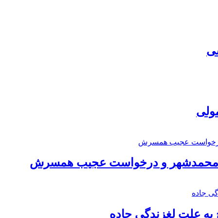
سی
مولی
اد محمدشهر و درخواست عجیب همسرش
به علت لغزندگی جاده