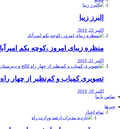
البرز زیبا
اکتبر 22, 2019
منظره‌‌ زیبای امروز ،کوچه یکم امیرآبا
اکتبر 21, 2019
️تصویری کمیاب و کم‌نظیر از چهار راه كالج
اکتبر 19, 2019
تماس با ما
خبرها
تمام اخبار