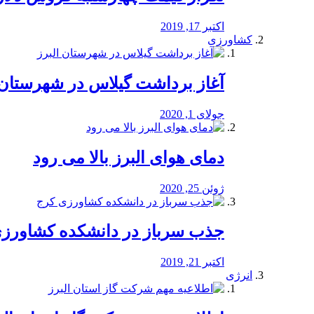
اکتبر 17, 2019
کشاورزی
آغاز برداشت گیلاس در شهرستان 
جولای 1, 2020
دمای هوای البرز بالا می رود
ژوئن 25, 2020
جذب سرباز در دانشکده کشاورز
اکتبر 21, 2019
انرژی