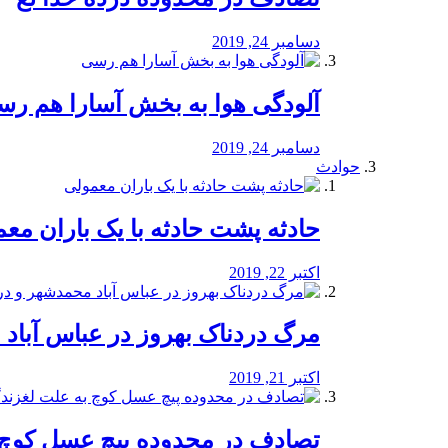
دسامبر 24, 2019
آلودگی هوا به بخش آسارا هم ر
دسامبر 24, 2019
حوادث
️حادثه پشت حادثه با یک باران مع
اکتبر 22, 2019
مرگ دردناک بهروز در عباس آب
اکتبر 21, 2019
تصادف در محدوده پیچ عسل کوچ 