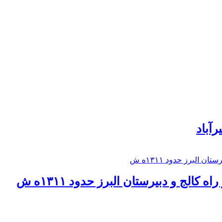
رآباد
كالج و دبيرستان البرز حدود ۱۳۱۱ه ش