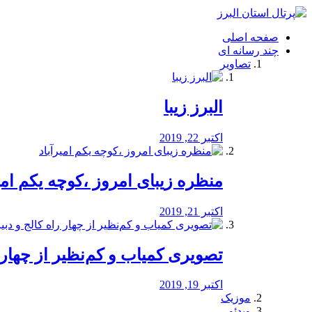
فصد
خون
صفحه اصلی
شرق
چند رسانه ای
تهران
تصاویر
خشکشویی
تصفیه
آب
البرز زیبا
طراحی
سایت
و
اکتبر 22, 2019
سئو
vip
منظره‌‌ زیبای امروز ،کوچه یکم امی
اکتبر 21, 2019
️تصویری کمیاب و کم‌نظیر از چهار راه 
اکتبر 19, 2019
موزیک
ویدئو