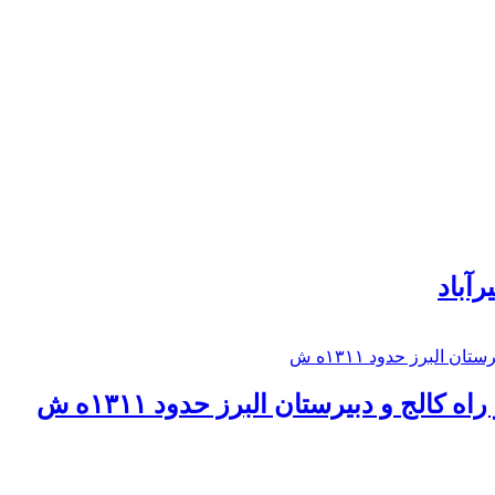
رآباد
كالج و دبيرستان البرز حدود ۱۳۱۱ه ش