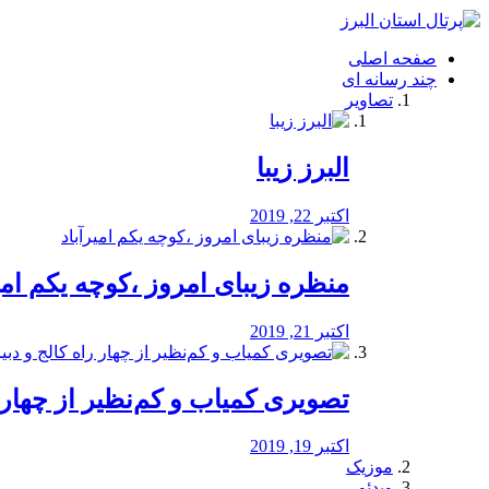
فصد
خون
صفحه اصلی
شرق
چند رسانه ای
تهران
تصاویر
خشکشویی
تصفیه
آب
البرز زیبا
طراحی
سایت
و
اکتبر 22, 2019
سئو
vip
منظره‌‌ زیبای امروز ،کوچه یکم امی
اکتبر 21, 2019
️تصویری کمیاب و کم‌نظیر از چهار راه 
اکتبر 19, 2019
موزیک
ویدئو