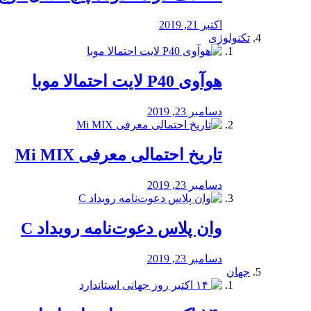
اکتبر 21, 2019
تکنولوژی
هوآوی P40 لایت احتمالا موبا
دسامبر 23, 2019
تاریخ احتمالی معرفی Mi MIX
دسامبر 23, 2019
وان پلاس دعوت‌نامه رویداد C
دسامبر 23, 2019
جهان