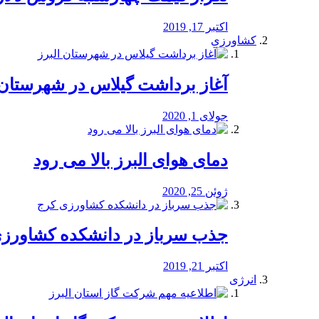
اکتبر 17, 2019
کشاورزی
آغاز برداشت گیلاس در شهرستان 
جولای 1, 2020
دمای هوای البرز بالا می رود
ژوئن 25, 2020
جذب سرباز در دانشکده کشاورز
اکتبر 21, 2019
انرژی