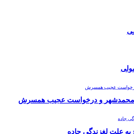
سی
مولی
اد محمدشهر و درخواست عجیب همسرش
به علت لغزندگی جاده