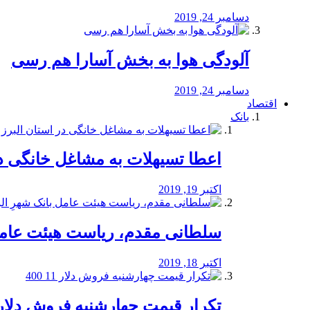
دسامبر 24, 2019
آلودگی هوا به بخش آسارا هم رسی
دسامبر 24, 2019
اقتصاد
بانک
️اعطا تسیهلات به مشاغل خانگی در
اکتبر 19, 2019
سلطانی مقدم، ریاست هیئت عامل 
اکتبر 18, 2019
تکرار قیمت چهارشنبه فروش دلار 11 00