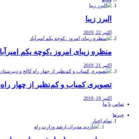
البرز زیبا
اکتبر 22, 2019
منظره‌‌ زیبای امروز ،کوچه یکم امیرآبا
اکتبر 21, 2019
️تصویری کمیاب و کم‌نظیر از چهار راه كالج
اکتبر 19, 2019
تماس با ما
خبرها
تمام اخبار