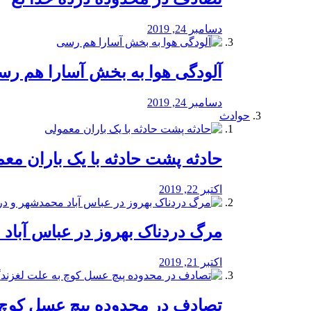
دسامبر 24, 2019
آلودگی هوا به بخش آسارا هم ر
دسامبر 24, 2019
حوادث
️حادثه پشت حادثه با یک باران مع
اکتبر 22, 2019
مرگ دردناک بهروز در عباس آب
اکتبر 21, 2019
تصادف در محدوده پیچ عسل کوچ 