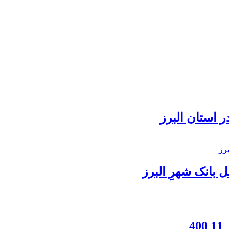
 استان البرز
بانک شهرِ البرز
4