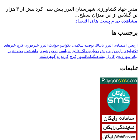
مدیر جهاد کشاورزی شهرستان البرز پیش بینی کرد بیش از ۳ هزار
تن گیلاس از این میزان سطح…
مشاهده تمام پست های اقتصاد
برچسب ها
اربعین
اقتصادی
البرز
تابناك
توصیه-سلامتی
تکواندو
حوادث-البرز
خبرفوری-کرج
خبرهای
تکنولوڑی را بخوانید و ش
دهیاری ملک فالیز
سیاسی
صحن
فوری
ماهدشت
محمدشهر
پیام-شهروندی
کانال-پیشاهنگیکمالشهر
کرج
گرمدره
گوهردشت
تبلیغات