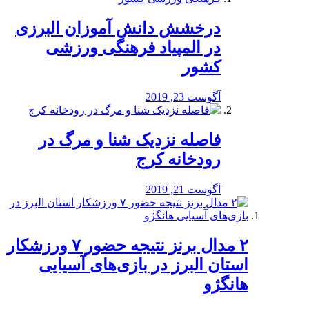
درخشش دانش آموزان البرزی
در المپیاد فرهنگی ورزشی
کشور
آگوست 23, 2019
️فاصله نزدیک شنا و مرگ در
رودخانه کرج
آگوست 21, 2019
۲ مدال برنز نتیجه حضور ۷ ورزشکار
استان البرز در بازی‌های آسیایی
هانگژو