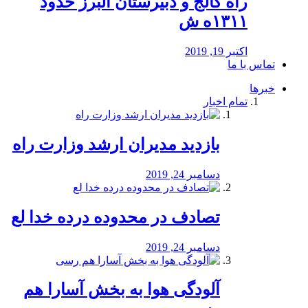
راه كالج و دبيرستان البرز حدود
۱۳۱۱ه ش
اکتبر 19, 2019
تماس با ما
خبرها
تمام اخبار
بازدید مدیران ارشد وزارت راه
دسامبر 24, 2019
تصادف در محدوده درده خدا لع
دسامبر 24, 2019
آلودگی هوا به بخش آسارا هم