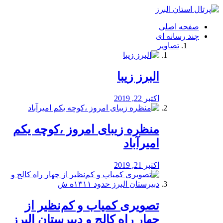
فصد
خون
صفحه اصلی
شرق
چند رسانه ای
تهران
تصاویر
خشکشویی
تصفیه
آب
البرز زیبا
طراحی
سایت
و
اکتبر 22, 2019
سئو
vip
منظره‌‌ زیبای امروز ،کوچه یکم
امیرآباد
اکتبر 21, 2019
️تصویری کمیاب و کم‌نظیر از
چهار راه كالج و دبيرستان البرز