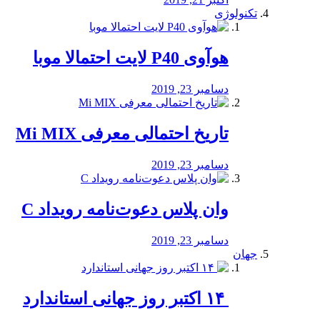
تکنولوژی
هوآوی P40 لایت احتمالا موبا
دسامبر 23, 2019
تاریخ احتمالی معرفی Mi MIX
دسامبر 23, 2019
وان پلاس دعوت‌نامه رویداد C
دسامبر 23, 2019
جهان
‏ ۱۴ اکتبر روز جهانی استاندارد