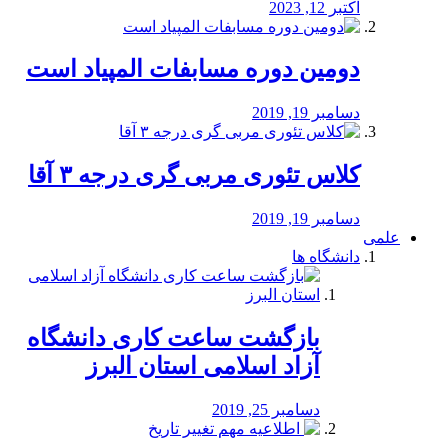
اکتبر 12, 2023
دومین دوره مسابفات المپیاد است
دسامبر 19, 2019
کلاس تئوری مربی گری درجه ۳ آقا
دسامبر 19, 2019
علمی
دانشگاه ها
بازگشت ساعت کاری دانشگاه
آزاد اسلامی استان البرز
دسامبر 25, 2019