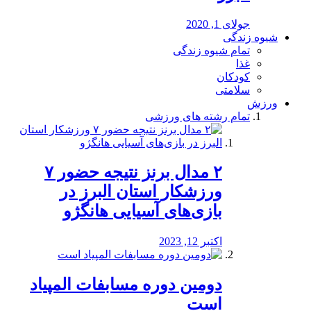
جولای 1, 2020
شیوه زندگی
تمام شیوه زندگی
غذا
کودکان
سلامتی
ورزش
تمام رشته های ورزشی
۲ مدال برنز نتیجه حضور ۷
ورزشکار استان البرز در
بازی‌های آسیایی هانگژو
اکتبر 12, 2023
دومین دوره مسابفات المپیاد
است