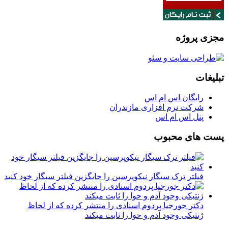
مجزی پروژه
تبلیغات
رایگان اس ام اس
شرکت نرم افزاری مازندران
پنل اس ام اس
پست های محبوب
فیلتر ترک سیگار نیکوپرسین را جایگزین فیلتر سیگار خود کنید
دکتر جورجیا پردوم اسنادی را منتشر کرده که از لحاظ
ژنتیکی وجود آدم و حوا را ثابت میکند