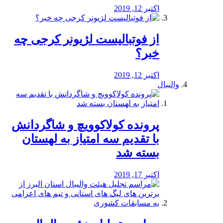
اکتبر 12, 2019
از فوتبالیست لژیونر کرجی چه
خبر؟
اکتبر 12, 2019
والیبال
پرونده کولاکوویچ و شاگردانش
با تقدیم سه امتیاز به لهستان
بسته شد
اکتبر 17, 2019