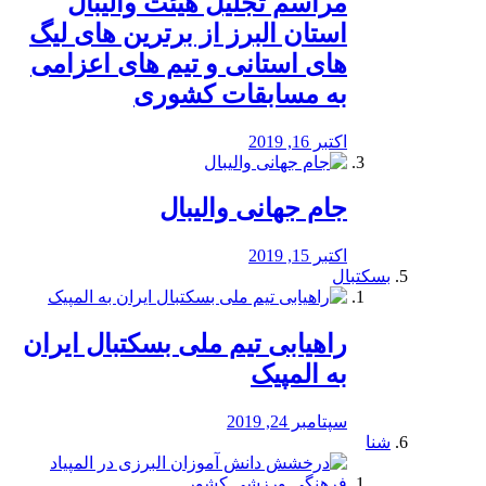
مراسم تجلیل هیئت والیبال
استان البرز از برترین های لیگ
های استانی و تیم های اعزامی
به مسابقات کشوری
اکتبر 16, 2019
جام جهانی والیبال
اکتبر 15, 2019
بسکتبال
راهیابی تیم ملی بسکتبال ایران
به المپیک
سپتامبر 24, 2019
شنا