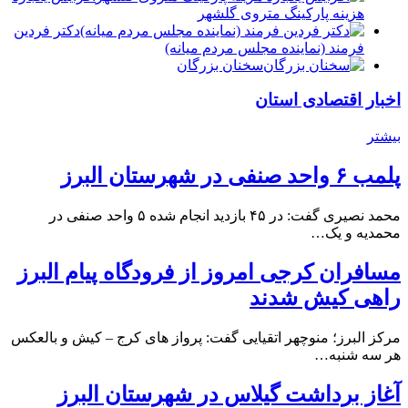
هزینه پارکینگ متروی گلشهر
دكتر فردين
فرمند (نماينده مجلس مردم میانه)
سخنان بزرگان
اخبار اقتصادی استان
بیشتر
پلمب ۶ واحد صنفی در شهرستان البرز
محمد نصیری گفت: در ۴۵ بازدید انجام شده ۵ واحد صنفی در
محمدیه و یک…
مسافران کرجی امروز از فرودگاه پیام البرز
راهی کیش شدند
مرکز البرز؛ منوچهر اتقیایی گفت: پرواز های کرج – کیش و بالعکس
هر سه شنبه…
آغاز برداشت گیلاس در شهرستان البرز