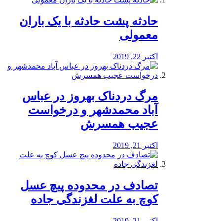
️حادثه پشت حادثه با یک باران
معمولی
اکتبر 22, 2019
مرگ دردناک بهروز در عباس
آباد محمدشهر و درخواست
عجیب همسرش
اکتبر 21, 2019
تصادف در محدوده پیچ عسل
کوچ به علت لغزندگی جاده
اکتبر 21, 2019