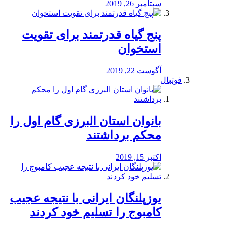
سپتامبر 26, 2019
پنج گیاه قدرتمند برای تقویت
استخوان
آگوست 22, 2019
فوتبال
بانوان استان البرزی گام اول را
محكم برداشتند
اکتبر 15, 2019
یوزپلنگان ایرانی با نتیجه عجیب
کامبوج را تسلیم خود کردند