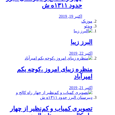
حدود ۱۳۱۱ه ش
اکتبر 19, 2019
موزیک
ویدئو
البرز زیبا
اکتبر 22, 2019
منظره‌‌ زیبای امروز ،کوچه یکم
امیرآباد
اکتبر 21, 2019
️تصویری کمیاب و کم‌نظیر از چهار