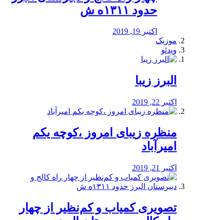
حدود ۱۳۱۱ه ش
اکتبر 19, 2019
موزیک
ویدئو
البرز زیبا
اکتبر 22, 2019
منظره‌‌ زیبای امروز ،کوچه یکم
امیرآباد
اکتبر 21, 2019
️تصویری کمیاب و کم‌نظیر از چهار