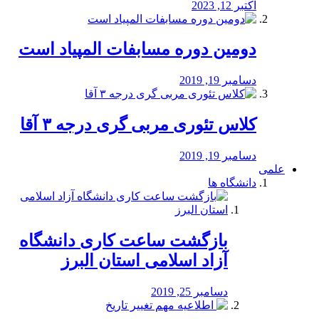
اکتبر 12, 2023
دومین دوره مسابفات المپیاد است
دسامبر 19, 2019
کلاس تئوری مربی گری درجه ۳ آقا
دسامبر 19, 2019
علمی
دانشگاه ها
بازگشت ساعت کاری دانشگاه
آزاد اسلامی استان البرز
دسامبر 25, 2019