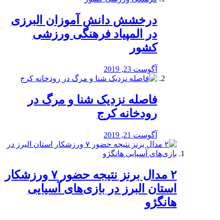
درخشش دانش آموزان البرزی
در المپیاد فرهنگی ورزشی
کشور
آگوست 23, 2019
️فاصله نزدیک شنا و مرگ در
رودخانه کرج
آگوست 21, 2019
۲ مدال برنز نتیجه حضور ۷ ورزشکار
استان البرز در بازی‌های آسیایی
هانگژو