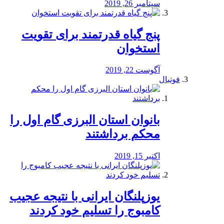
سپتامبر 26, 2019
پنج گیاه قدرتمند برای تقویت
استخوان
آگوست 22, 2019
فوتبال
بانوان استان البرزی گام اول را
محكم برداشتند
اکتبر 15, 2019
یوزپلنگان ایرانی با نتیجه عجیب
کامبوج را تسلیم خود کردند