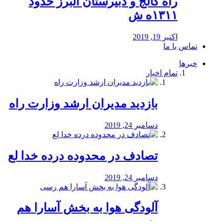
راه كالج و دبيرستان البرز حدود
۱۳۱۱ه ش
اکتبر 19, 2019
تماس با ما
خبرها
تمام اخبار
بازدید مدیران ارشد وزارت راه
دسامبر 24, 2019
تصادف در محدوده درده خدا لع
دسامبر 24, 2019
آلودگی هوا به بخش آسارا هم