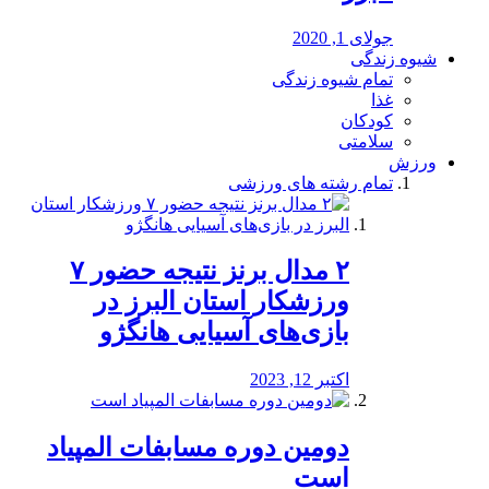
جولای 1, 2020
شیوه زندگی
تمام شیوه زندگی
غذا
کودکان
سلامتی
ورزش
تمام رشته های ورزشی
۲ مدال برنز نتیجه حضور ۷
ورزشکار استان البرز در
بازی‌های آسیایی هانگژو
اکتبر 12, 2023
دومین دوره مسابفات المپیاد
است