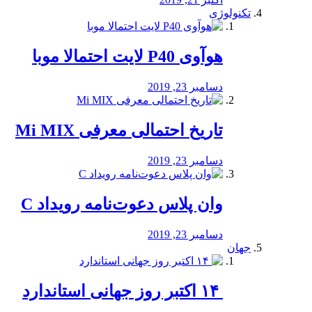
تکنولوژی
هوآوی P40 لایت احتمالا موبا
دسامبر 23, 2019
تاریخ احتمالی معرفی Mi MIX
دسامبر 23, 2019
وان پلاس دعوت‌نامه رویداد C
دسامبر 23, 2019
جهان
‏ ۱۴ اکتبر روز جهانی استاندارد