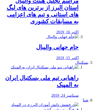
مراسم تجلیل هیئت والیبال
استان البرز از برترین های لیگ
های استانی و تیم های اعزامی
به مسابقات کشوری
اکتبر 16, 2019
جام جهانی والیبال
اکتبر 15, 2019
بسکتبال
راهیابی تیم ملی بسکتبال ایران
به المپیک
سپتامبر 24, 2019
شنا