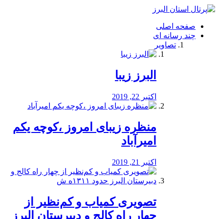
فصد
خون
صفحه اصلی
شرق
چند رسانه ای
تهران
تصاویر
خشکشویی
تصفیه
آب
البرز زیبا
طراحی
سایت
و
اکتبر 22, 2019
سئو
vip
منظره‌‌ زیبای امروز ،کوچه یکم
امیرآباد
اکتبر 21, 2019
️تصویری کمیاب و کم‌نظیر از
چهار راه كالج و دبيرستان البرز