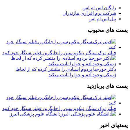
رایگان اس ام اس
شرکت نرم افزاری مازندران
پنل اس ام اس
پست های محبوب
فیلتر ترک سیگار نیکوپرسین را جایگزین فیلتر سیگار خود کنید
دکتر جورجیا پردوم اسنادی را منتشر کرده که از لحاظ
ژنتیکی وجود آدم و حوا را ثابت میکند
پست های پربازدید
فیلتر ترک سیگار نیکوپرسین را جایگزین فیلتر سیگار خود کنید
دانشگاه علوم پزشکی البرز
پستهای اخیر