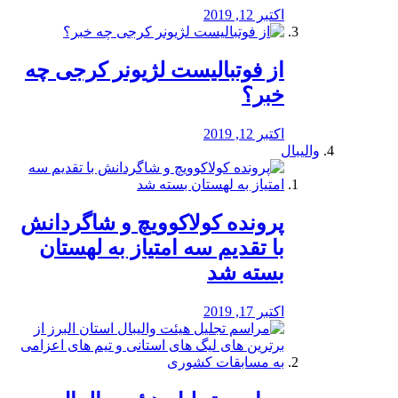
اکتبر 12, 2019
از فوتبالیست لژیونر کرجی چه
خبر؟
اکتبر 12, 2019
والیبال
پرونده کولاکوویچ و شاگردانش
با تقدیم سه امتیاز به لهستان
بسته شد
اکتبر 17, 2019