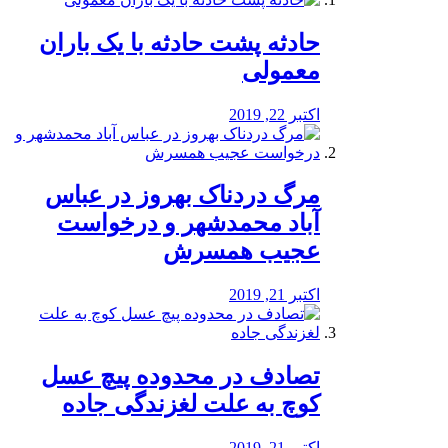
️حادثه پشت حادثه با یک باران
معمولی
اکتبر 22, 2019
مرگ دردناک بهروز در عباس
آباد محمدشهر و درخواست
عجیب همسرش
اکتبر 21, 2019
تصادف در محدوده پیچ عسل
کوچ به علت لغزندگی جاده
اکتبر 21, 2019