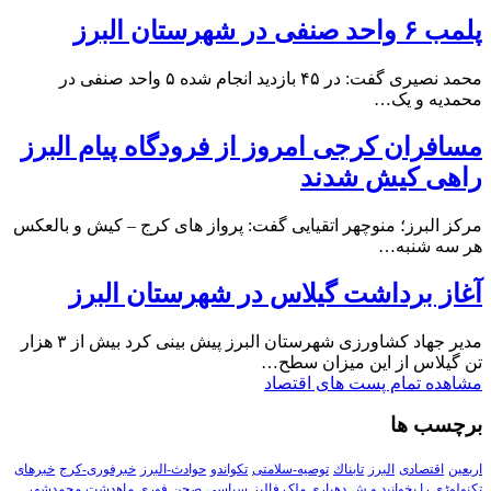
پلمب ۶ واحد صنفی در شهرستان البرز
محمد نصیری گفت: در ۴۵ بازدید انجام شده ۵ واحد صنفی در
محمدیه و یک…
مسافران کرجی امروز از فرودگاه پیام البرز
راهی کیش شدند
مرکز البرز؛ منوچهر اتقیایی گفت: پرواز های کرج – کیش و بالعکس
هر سه شنبه…
آغاز برداشت گیلاس در شهرستان البرز
مدیر جهاد کشاورزی شهرستان البرز پیش بینی کرد بیش از ۳ هزار
تن گیلاس از این میزان سطح…
مشاهده تمام پست های اقتصاد
برچسب ها
اربعین
اقتصادی
البرز
تابناك
توصیه-سلامتی
تکواندو
حوادث-البرز
خبرفوری-کرج
خبرهای
تکنولوڑی را بخوانید و ش
دهیاری ملک فالیز
سیاسی
صحن
فوری
ماهدشت
محمدشهر