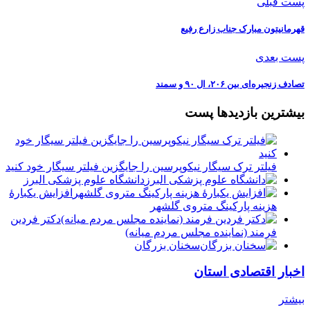
پست قبلی
قهرمانیتون مبارک جناب زارع رفیع
پست بعدی
️تصادف زنجیره‌ای بین ۲۰۶، ال ۹۰ و سمند
بیشترین بازدیدها پست
فیلتر ترک سیگار نیکوپرسین را جایگزین فیلتر سیگار خود کنید
دانشگاه علوم پزشکی البرز
افزایش یکبارۀ
هزینه پارکینگ متروی گلشهر
دكتر فردين
فرمند (نماينده مجلس مردم میانه)
سخنان بزرگان
اخبار اقتصادی استان
بیشتر