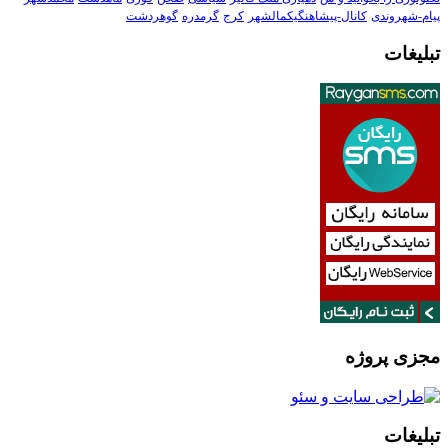
پیام-شهروندی
کانال-پیشاهنگیکمالشهر
کرج
گرمدره
گوهردشت
تبلیغات
مجزی پروژه
تبلیغات