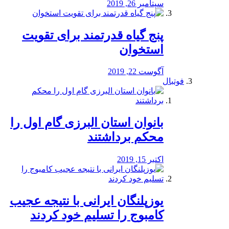
سپتامبر 26, 2019
پنج گیاه قدرتمند برای تقویت
استخوان
آگوست 22, 2019
فوتبال
بانوان استان البرزی گام اول را
محكم برداشتند
اکتبر 15, 2019
یوزپلنگان ایرانی با نتیجه عجیب
کامبوج را تسلیم خود کردند