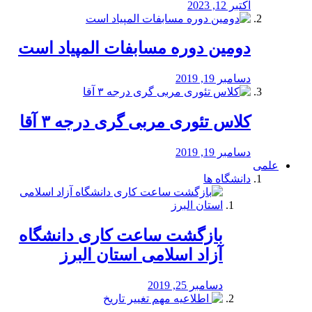
اکتبر 12, 2023
دومین دوره مسابفات المپیاد است
دسامبر 19, 2019
کلاس تئوری مربی گری درجه ۳ آقا
دسامبر 19, 2019
علمی
دانشگاه ها
بازگشت ساعت کاری دانشگاه
آزاد اسلامی استان البرز
دسامبر 25, 2019