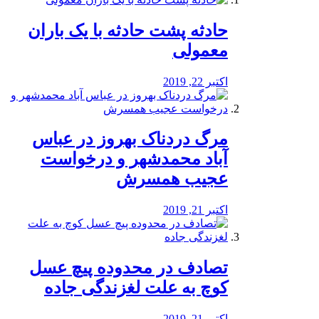
️حادثه پشت حادثه با یک باران
معمولی
اکتبر 22, 2019
مرگ دردناک بهروز در عباس
آباد محمدشهر و درخواست
عجیب همسرش
اکتبر 21, 2019
تصادف در محدوده پیچ عسل
کوچ به علت لغزندگی جاده
اکتبر 21, 2019