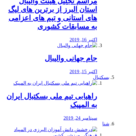
مراسم تجلیل هیئت والیبال
استان البرز از برترین های لیگ
های استانی و تیم های اعزامی
به مسابقات کشوری
اکتبر 16, 2019
جام جهانی والیبال
اکتبر 15, 2019
بسکتبال
راهیابی تیم ملی بسکتبال ایران
به المپیک
سپتامبر 24, 2019
شنا