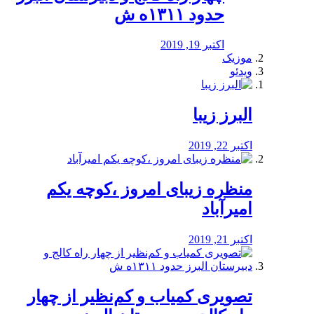
حدود ۱۳۱۱ه ش
اکتبر 19, 2019
موزیک
ویدئو
البرز زیبا
اکتبر 22, 2019
منظره‌‌ زیبای امروز ،کوچه یکم
امیرآباد
اکتبر 21, 2019
️تصویری کمیاب و کم‌نظیر از چهار