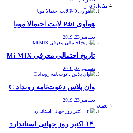
تکنولوژی
هوآوی P40 لایت احتمالا موبا
دسامبر 23, 2019
تاریخ احتمالی معرفی Mi MIX
دسامبر 23, 2019
وان پلاس دعوت‌نامه رویداد C
دسامبر 23, 2019
جهان
‏ ۱۴ اکتبر روز جهانی استاندارد