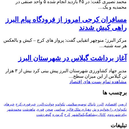
محمد نصیری گفت: در ۴۵ بازدید انجام شده ۵ واحد صنفی در
محمدیه و یک…
مسافران کرجی امروز از فرودگاه پیام البرز
راهی کیش شدند
مرکز البرز؛ منوچهر اتقیایی گفت: پرواز های کرج – کیش و بالعکس
هر سه شنبه…
آغاز برداشت گیلاس در شهرستان البرز
مدیر جهاد کشاورزی شهرستان البرز پیش بینی کرد بیش از ۳ هزار
تن گیلاس از این میزان سطح…
مشاهده تمام پست های اقتصاد
برچسب ها
اربعین
اقتصادی
البرز
تابناك
توصیه-سلامتی
تکواندو
حوادث-البرز
خبرفوری-کرج
خبرهای
تکنولوڑی را بخوانید و ش
دهیاری ملک فالیز
سیاسی
صحن
فوری
ماهدشت
محمدشهر
پیام-شهروندی
کانال-پیشاهنگیکمالشهر
کرج
گرمدره
گوهردشت
تبلیغات