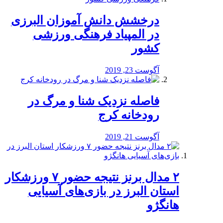
درخشش دانش آموزان البرزی
در المپیاد فرهنگی ورزشی
کشور
آگوست 23, 2019
️فاصله نزدیک شنا و مرگ در
رودخانه کرج
آگوست 21, 2019
۲ مدال برنز نتیجه حضور ۷ ورزشکار
استان البرز در بازی‌های آسیایی
هانگژو