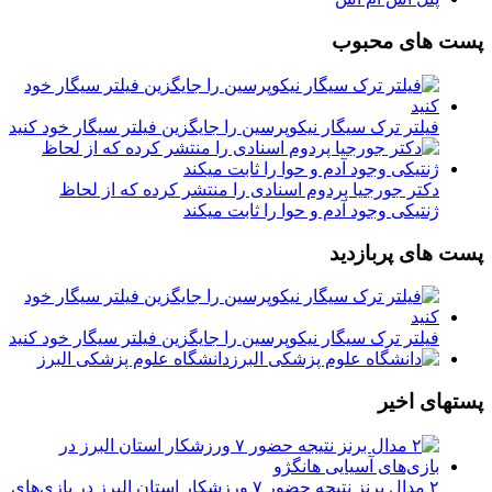
پست های محبوب
فیلتر ترک سیگار نیکوپرسین را جایگزین فیلتر سیگار خود کنید
دکتر جورجیا پردوم اسنادی را منتشر کرده که از لحاظ
ژنتیکی وجود آدم و حوا را ثابت میکند
پست های پربازدید
فیلتر ترک سیگار نیکوپرسین را جایگزین فیلتر سیگار خود کنید
دانشگاه علوم پزشکی البرز
پستهای اخیر
۲ مدال برنز نتیجه حضور ۷ ورزشکار استان البرز در بازی‌های