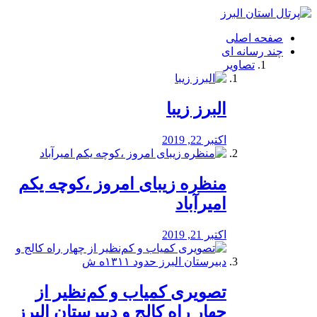
فصد
خون
صفحه اصلی
شرق
چند رسانه ای
تهران
تصاویر
خشکشویی
تصفیه
آب
البرز زیبا
طراحی
سایت
و
اکتبر 22, 2019
سئو
vip
منظره‌‌ زیبای امروز ،کوچه یکم
امیرآباد
اکتبر 21, 2019
️تصویری کمیاب و کم‌نظیر از
چهار راه كالج و دبيرستان البرز