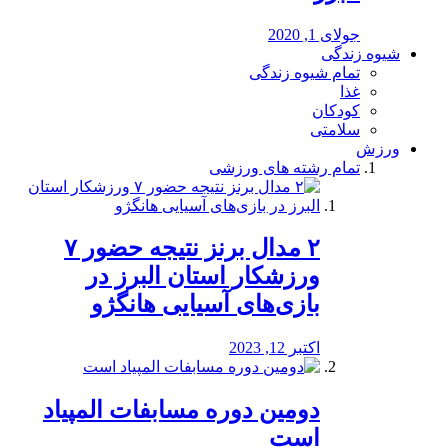
جولای 1, 2020
شیوه زندگی
تمام شیوه زندگی
غذا
کودکان
سلامتی
ورزش
تمام رشته های ورزشی
۲ مدال برنز نتیجه حضور ۷
ورزشکار استان البرز در
بازی‌های آسیایی هانگژو
اکتبر 12, 2023
دومین دوره مسابفات المپیاد
است