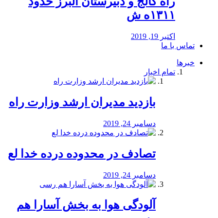
راه كالج و دبيرستان البرز حدود
۱۳۱۱ه ش
اکتبر 19, 2019
تماس با ما
خبرها
تمام اخبار
بازدید مدیران ارشد وزارت راه
دسامبر 24, 2019
تصادف در محدوده درده خدا لع
دسامبر 24, 2019
آلودگی هوا به بخش آسارا هم