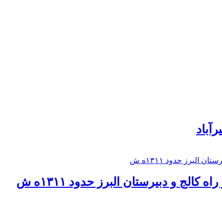
رآباد
كالج و دبيرستان البرز حدود ۱۳۱۱ه ش