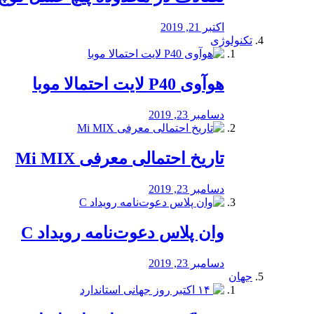
اکتبر 21, 2019
تکنولوژی
هوآوی P40 لایت احتمالا موبا
دسامبر 23, 2019
تاریخ احتمالی معرفی Mi MIX
دسامبر 23, 2019
وان پلاس دعوت‌نامه رویداد C
دسامبر 23, 2019
جهان