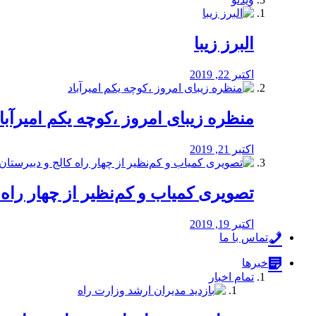
البرز زیبا
اکتبر 22, 2019
منظره‌‌ زیبای امروز ،کوچه یکم امیرآبا
اکتبر 21, 2019
️تصویری کمیاب و کم‌نظیر از چهار راه كالج
اکتبر 19, 2019
تماس با ما
خبرها
تمام اخبار