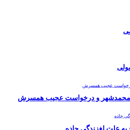
سی
مولی
اد محمدشهر و درخواست عجیب همسرش
به علت لغزندگی جاده