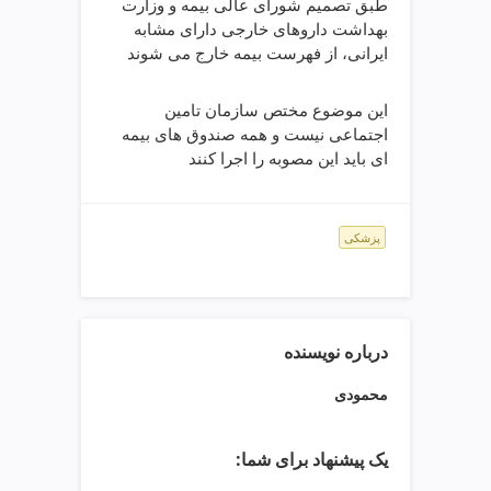
ت
طبق تصمیم شورای عالی بیمه و وزارت
ص
بهداشت داروهای خارجی دارای مشابه
ف
ایرانی، از فهرست بیمه خارج می شوند
ی
ه
این موضوع مختص سازمان تامین
آ
اجتماعی نیست و همه صندوق های بیمه
ب
ای باید این مصوبه را اجرا کنند
ط
ر
ا
ح
پزشکی
ی
س
ا
ی
ت
درباره نویسنده
و
محمودی
س
ئ
و
یک پیشنهاد برای شما:
v
i