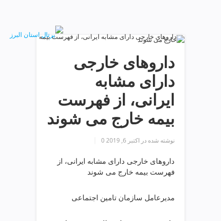
ف
ص
د
خ
و
داروهای خارجی
ن
ش
دارای مشابه
ر
ق
ایرانی، از فهرست
ت
ه
بیمه خارج می شوند
ر
ا
ن
نوشته شده در
اکتبر 6, 2019
0
خ
ش
داروهای خارجی دارای مشابه ایرانی، از
ک
فهرست بیمه خارج می شوند
ش
و
مدیرعامل سازمان تامین اجتماعی
ی
ی